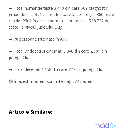
➡️ Total număr de teste 3.440 din care 709 diagnostic
grupe de risc, 371 teste efectuate la cerere și 2.360 teste
rapide. Până în acest moment s-au realizat 718.732 de
teste, la nivelul județului Cluj;
➡️ 70 persoane internate în ATI;
➡️ Total vindecați și externați 3.948 din care 2.601 din
județul Cluj;
➡️ Total decedați 1.158 din care 727 din județul Cluj.
🔴 În acest moment sunt internați 574 pacienți.
Articole Similare: