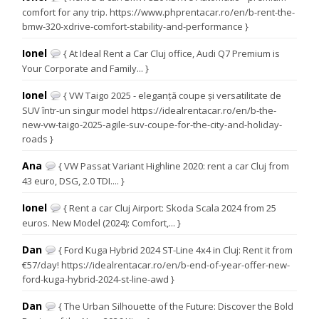
comfort for any trip. https://www.phprentacar.ro/en/b-rent-the-
bmw-320-xdrive-comfort-stability-and-performance }
Ionel
{ At Ideal Rent a Car Cluj office, Audi Q7 Premium is
Your Corporate and Family... }
Ionel
{ VW Taigo 2025 - eleganță coupe și versatilitate de
SUV într-un singur model https://idealrentacar.ro/en/b-the-
new-vw-taigo-2025-agile-suv-coupe-for-the-city-and-holiday-
roads }
Ana
{ VW Passat Variant Highline 2020: rent a car Cluj from
43 euro, DSG, 2.0 TDI.... }
Ionel
{ Rent a car Cluj Airport: Skoda Scala 2024 from 25
euros. New Model (2024): Comfort,... }
Dan
{ Ford Kuga Hybrid 2024 ST-Line 4x4 in Cluj: Rent it from
€57/day! https://idealrentacar.ro/en/b-end-of-year-offer-new-
ford-kuga-hybrid-2024-st-line-awd }
Dan
{ The Urban Silhouette of the Future: Discover the Bold