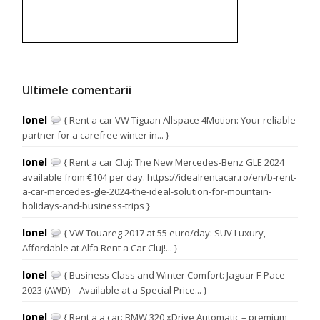
Ultimele comentarii
Ionel
{ Rent a car VW Tiguan Allspace 4Motion: Your reliable
partner for a carefree winter in... }
Ionel
{ Rent a car Cluj: The New Mercedes-Benz GLE 2024
available from €104 per day. https://idealrentacar.ro/en/b-rent-
a-car-mercedes-gle-2024-the-ideal-solution-for-mountain-
holidays-and-business-trips }
Ionel
{ VW Touareg 2017 at 55 euro/day: SUV Luxury,
Affordable at Alfa Rent a Car Cluj!... }
Ionel
{ Business Class and Winter Comfort: Jaguar F-Pace
2023 (AWD) – Available at a Special Price... }
Ionel
{ Rent a a car: BMW 320 xDrive Automatic – premium