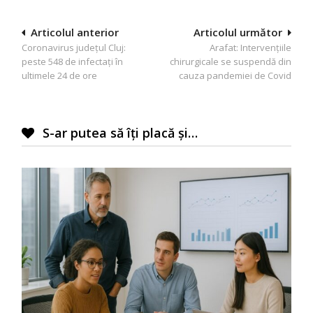
Navigare
Articolul anterior
Articolul următor
Coronavirus județul Cluj:
Arafat: Intervențiile
în
peste 548 de infectați în
chirurgicale se suspendă din
articole
ultimele 24 de ore
cauza pandemiei de Covid
S-ar putea să îți placă și…