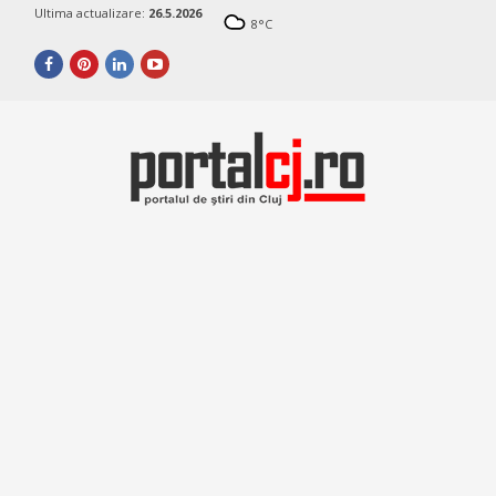
Ultima actualizare:
26.5.2026
8
°C