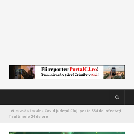
Acasă
»
Locale
»
Covid județul Cluj: peste 554 de infectați
în ultimele 24 de ore