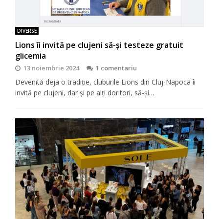
DIVERSE
Lions îi invită pe clujeni să-şi testeze gratuit
glicemia
13 noiembrie 2024
1 comentariu
Devenită deja o tradiţie, cluburile Lions din Cluj-Napoca îi
invită pe clujeni, dar şi pe alţi doritori, să-şi…