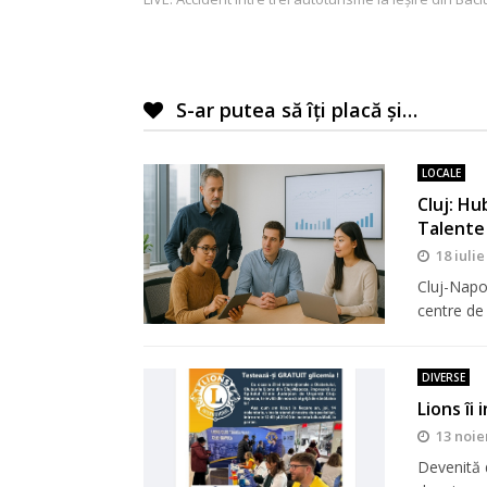
în
articole
S-ar putea să îți placă și…
LOCALE
Cluj: Hu
Talente
18 iulie
Cluj-Napo
centre de
DIVERSE
Lions îi
13 noie
Devenită d