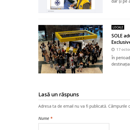
dar şi pe a
LOCALE
SOLE adu
Exclusiv
17 octo
În perioa
destinația
Lasă un răspuns
Adresa ta de email nu va fi publicată.
Câmpurile o
Nume
*