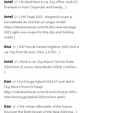
Ionel
{ At Ideal Rent a Car Cluj office, Audi Q7
Premium is Your Corporate and Family... }
Ionel
{ VW Taigo 2025 - eleganță coupe și
versatilitate de SUV într-un singur model
https://idealrentacar.ro/en/b-the-new-vw-taigo-
2025-agile-suv-coupe-for-the-city-and-holiday-
roads }
Ana
{ VW Passat Variant Highline 2020: rent a
car Cluj from 43 euro, DSG, 2.0 TDI.... }
Ionel
{ Rent a car Cluj Airport: Skoda Scala
2024 from 25 euros. New Model (2024): Comfort,...
}
Dan
{ Ford Kuga Hybrid 2024 ST-Line 4x4 in
Cluj: Rent it from €57/day!
https://idealrentacar.ro/en/b-end-of-year-offer-
new-ford-kuga-hybrid-2024-st-line-awd }
Dan
{ The Urban Silhouette of the Future:
Discover the Bold Design of the New 2026 Kia... }