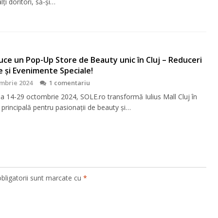
lţi doritori, să-şi…
ce un Pop-Up Store de Beauty unic în Cluj – Reduceri
e și Evenimente Speciale!
mbrie 2024
1 comentariu
da 14-29 octombrie 2024, SOLE.ro transformă Iulius Mall Cluj în
 principală pentru pasionații de beauty și…
bligatorii sunt marcate cu
*