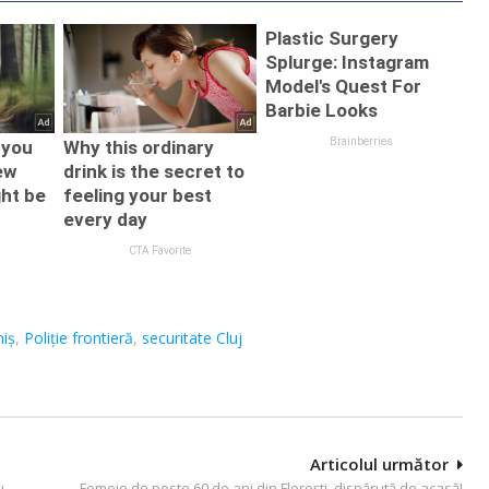
miș
,
Poliție frontieră
,
securitate Cluj
Articolul următor
u
Femeie de peste 60 de ani din Florești, dispărută de acasă!