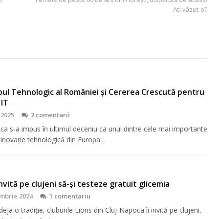
Ați văzut-o?
bul Tehnologic al României și Cererea Crescută pentru
 IT
 2025
2 comentarii
ca s-a impus în ultimul deceniu ca unul dintre cele mai importante
 inovație tehnologică din Europa…
 invită pe clujeni să-şi testeze gratuit glicemia
mbrie 2024
1 comentariu
eja o tradiţie, cluburile Lions din Cluj-Napoca îi invită pe clujeni,