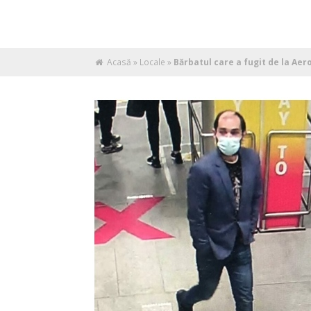
Acasă
»
Locale
»
Bărbatul care a fugit de la Aero