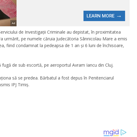
Serviciului de Investigații Criminale au depistat, în proximitatea
 era urmărit, pe numele căruia Judecătoria Sânnicolau Mare a emis
, fiind condamnat la pedeapsa de 1 an și 6 luni de închisoare,
ă fugă de sub escortă, pe aeroportul Avram Iancu din Cluj.
nționa să se predea. Bărbatul a fost depus în Penitenciarul
nsmis IPJ Timiș.