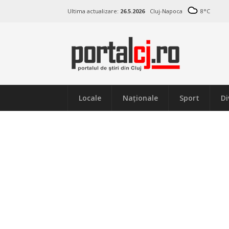
Ultima actualizare:
26.5.2026
Cluj-Napoca
8
°C
Locale
Naţionale
Sport
Di