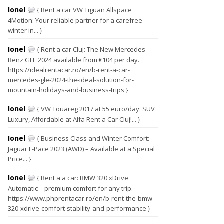
Ionel
{ Rent a car VW Tiguan Allspace
4Motion: Your reliable partner for a carefree
winter in... }
Ionel
{ Rent a car Cluj: The New Mercedes-
Benz GLE 2024 available from €104 per day.
https://idealrentacar.ro/en/b-rent-a-car-
mercedes-gle-2024-the-ideal-solution-for-
mountain-holidays-and-business-trips }
Ionel
{ VW Touareg 2017 at 55 euro/day: SUV
Luxury, Affordable at Alfa Rent a Car Cluj!... }
Ionel
{ Business Class and Winter Comfort:
Jaguar F-Pace 2023 (AWD) – Available at a Special
Price... }
Ionel
{ Rent a a car: BMW 320 xDrive
Automatic – premium comfort for any trip.
https://www.phprentacar.ro/en/b-rent-the-bmw-
320-xdrive-comfort-stability-and-performance }