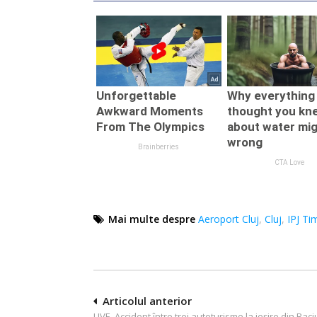
Mai multe despre
Aeroport Cluj
,
Cluj
,
IPJ Ti
Navigare
Articolul anterior
LIVE. Accident între trei autoturisme la ieșire din Baci