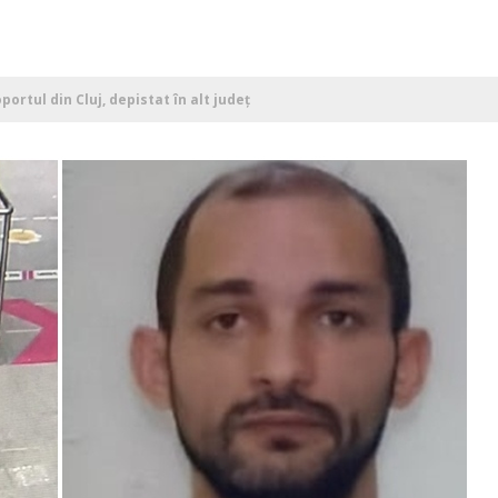
portul din Cluj, depistat în alt județ