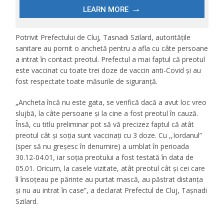
Potrivit Prefectului de Cluj, Tasnadi Szilard, autoritățile
sanitare au pornit o anchetă pentru a afla cu câte persoane
a intrat în contact preotul. Prefectul a mai faptul că preotul
este vaccinat cu toate trei doze de vaccin anti-Covid și au
fost respectate toate măsurile de siguranță.
„Ancheta încă nu este gata, se verifică dacă a avut loc vreo
slujbă, la câte persoane și la cine a fost preotul în cauză.
Însă, cu titlu preliminar pot să vă precizez faptul că atât
preotul cât și soția sunt vaccinați cu 3 doze. Cu ,,Iordanul”
(sper să nu greșesc în denumire) a umblat în perioada
30.12-04.01, iar soția preotului a fost testată în data de
05.01. Oricum, la casele vizitate, atât preotul cât și cei care
îl însoțeau pe părinte au purtat mască, au păstrat distanța
și nu au intrat în case”, a declarat Prefectul de Cluj, Tașnadi
Szilard.