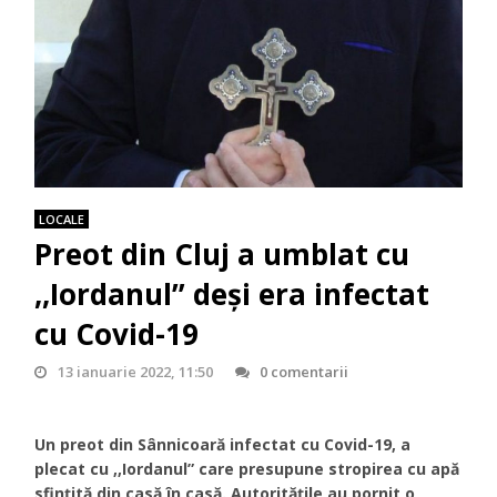
LOCALE
Preot din Cluj a umblat cu
,,Iordanul” deși era infectat
cu Covid-19
13 ianuarie 2022, 11:50
0 comentarii
Un preot din Sânnicoară infectat cu Covid-19, a
plecat cu ,,Iordanul” care presupune stropirea cu apă
sfințită din casă în casă. Autoritățile au pornit o