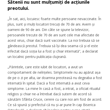
Sătenii nu sunt mulțumiți de acțiunile
preotului.
„În sat, aici, locuiesc foarte multe persoane nevaccinate. În
plus, sunt și mulți locuitori trecuți de 70 de ani. Avem și
oameni de 90 de ani. Din câte se spune la televizor,
persoanele trecute de 70 de ani sunt cele mai afectate de
acest virus, chiar dacă sunt vaccinate. La noi trebuia să se
gândească preotul. Trebuia să își dea seama că și el este
infectat dacă soția lui a fost și chiar internată”, a declarat
un localnic pentru publicația clujeană.
„Părintele, care este iubit de locuitori, a avut un
comportament de neînțeles. Simptomele nu au apărut așa
de pe o zi pe alta, iar doamna preoteasă nu degeaba a fost
internată în spital. Dacă a fost internată a avut ceva
simptome. La mine în casă a fost, a intrat, a oficiat ritualul
religios și chiar ne-a întrebat dacă sutem de acord să
sărutăm Sfânta Cruce, cerere cu care noi am fost de acord.
Ce să spună și prefectul că nu și-ar pune în cap Biserica