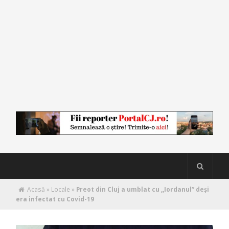
Acasă
»
Locale
»
Preot din Cluj a umblat cu ,,Iordanul” deși
era infectat cu Covid-19