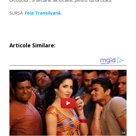
Ortodoxă”, a declarat alt localnic pentru sursa citată.
SURSĂ:
Foia Transilvană
.
Articole Similare: