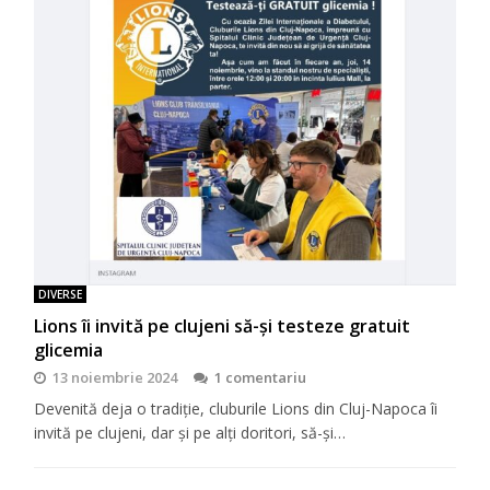
DIVERSE
Lions îi invită pe clujeni să-şi testeze gratuit
glicemia
13 noiembrie 2024
1 comentariu
Devenită deja o tradiţie, cluburile Lions din Cluj-Napoca îi
invită pe clujeni, dar şi pe alţi doritori, să-şi…