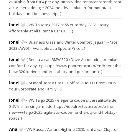
available from €104 per day. https://idealrentacar.ro/en/b-rent-
a-car-mercedes-gle-2024-the-ideal-solution-for-mountain-
holidays-and-business-trips }
Ionel
{ VW Touareg 2017 at 55 euro/day: SUV Luxury,
Affordable at Alfa Rent a Car Cluj!... }
Ionel
{ Business Class and Winter Comfort: Jaguar F-Pace
2023 (AWD) – Available at a Special Price... }
Ionel
{ Rent a a car: BMW 320 xDrive Automatic – premium
comfort for any trip. https://www.phprentacar.ro/en/b-rent-the-
bmw-320-xdrive-comfort-stability-and-performance }
Ionel
{ At Ideal Rent a Car Cluj office, Audi Q7 Premium is
Your Corporate and Family... }
Ionel
{ VW Taigo 2025 - eleganță coupe și versatilitate de
SUV într-un singur model https://idealrentacar.ro/en/b-the-
new-vw-taigo-2025-agile-suv-coupe-for-the-city-and-holiday-
roads }
Ana
{ VW Passat Variant Highline 2020: rent a car Cluj from