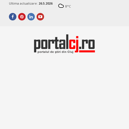
Ultima actualizare:
26.5.2026
8
°C