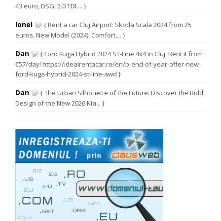
43 euro, DSG, 2.0 TDI.... }
Ionel
{ Rent a car Cluj Airport: Skoda Scala 2024 from 25
euros. New Model (2024): Comfort,... }
Dan
{ Ford Kuga Hybrid 2024 ST-Line 4x4 in Cluj: Rent it from
€57/day! https://idealrentacar.ro/en/b-end-of-year-offer-new-
ford-kuga-hybrid-2024-st-line-awd }
Dan
{ The Urban Silhouette of the Future: Discover the Bold
Design of the New 2026 Kia... }