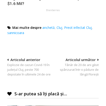
Mai multe despre
anchetă
,
Cluj
,
Preot infectat Cluj
,
sannicoara
Navigare
Articolul anterior
Articolul următor
Explozie de cazuri Covid-19 în
Tânăr de 20 de ani găsit
în
județul Cluj, peste 700
spânzurat într-o pădure de
articole
depistate în ultimele 24 de ore
lângă Florești
S-ar putea să îți placă și…