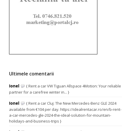
Ultimele comentarii
Ionel
{ Rent a car VW Tiguan Allspace 4Motion: Your reliable
partner for a carefree winter in... }
Ionel
{ Rent a car Cluj: The New Mercedes-Benz GLE 2024
available from €104 per day. https://idealrentacar.ro/en/b-rent-
a-car-mercedes-gle-2024-the-ideal-solution-for-mountain-
holidays-and-business-trips }