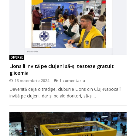
DIVERSE
Lions îi invită pe clujeni să-şi testeze gratuit
glicemia
13 noiembrie 2024
1 comentariu
Devenită deja o tradiţie, cluburile Lions din Cluj-Napoca îi
invită pe clujeni, dar şi pe alţi doritori, să-şi…