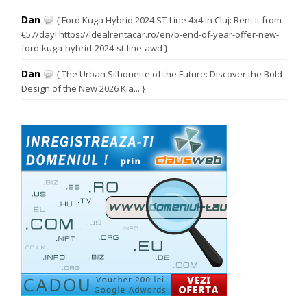
Dan
{ Ford Kuga Hybrid 2024 ST-Line 4x4 in Cluj: Rent it from
€57/day! https://idealrentacar.ro/en/b-end-of-year-offer-new-
ford-kuga-hybrid-2024-st-line-awd }
Dan
{ The Urban Silhouette of the Future: Discover the Bold
Design of the New 2026 Kia... }