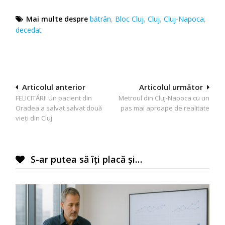
Mai multe despre
bătrân
,
Bloc Cluj
,
Cluj
,
Cluj-Napoca
,
decedat
Navigare
Articolul anterior
Articolul următor
FELICITĂRI! Un pacient din
Metroul din Cluj-Napoca cu un
în
Oradea a salvat salvat două
pas mai aproape de realitate
articole
vieți din Cluj
S-ar putea să îți placă și…