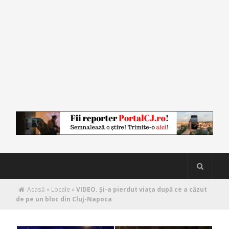
Acasă
»
Locale
»
VIDEO. Și-a pierdut viața după ce a căzut
de pe un bloc din Cluj-Napoca