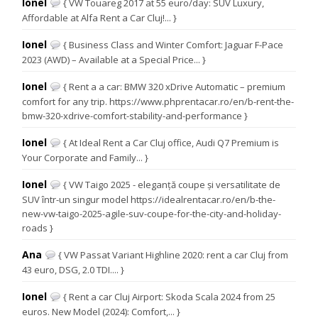
Ionel
{ VW Touareg 2017 at 55 euro/day: SUV Luxury,
Affordable at Alfa Rent a Car Cluj!... }
Ionel
{ Business Class and Winter Comfort: Jaguar F-Pace
2023 (AWD) – Available at a Special Price... }
Ionel
{ Rent a a car: BMW 320 xDrive Automatic – premium
comfort for any trip. https://www.phprentacar.ro/en/b-rent-the-
bmw-320-xdrive-comfort-stability-and-performance }
Ionel
{ At Ideal Rent a Car Cluj office, Audi Q7 Premium is
Your Corporate and Family... }
Ionel
{ VW Taigo 2025 - eleganță coupe și versatilitate de
SUV într-un singur model https://idealrentacar.ro/en/b-the-
new-vw-taigo-2025-agile-suv-coupe-for-the-city-and-holiday-
roads }
Ana
{ VW Passat Variant Highline 2020: rent a car Cluj from
43 euro, DSG, 2.0 TDI.... }
Ionel
{ Rent a car Cluj Airport: Skoda Scala 2024 from 25
euros. New Model (2024): Comfort,... }