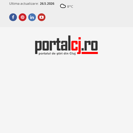
Ultima actualizare:
26.5.2026
8
°C