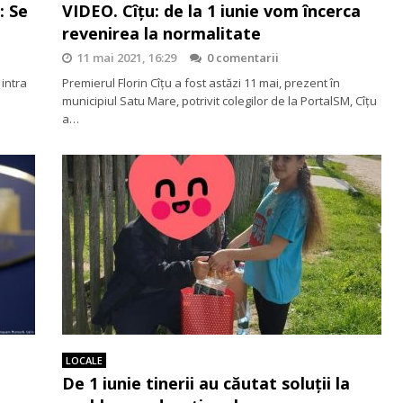
: Se
VIDEO. Cîțu: de la 1 iunie vom încerca
revenirea la normalitate
11 mai 2021, 16:29
0 comentarii
 intra
Premierul Florin Cîțu a fost astăzi 11 mai, prezent în
municipiul Satu Mare, potrivit colegilor de la PortalSM, Cîțu
a…
LOCALE
De 1 iunie tinerii au căutat soluții la