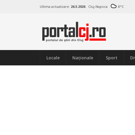
Ultima actualizare:
26.5.2026
Cluj-Napoca
8
°C
Locale
Naţionale
Sport
Di