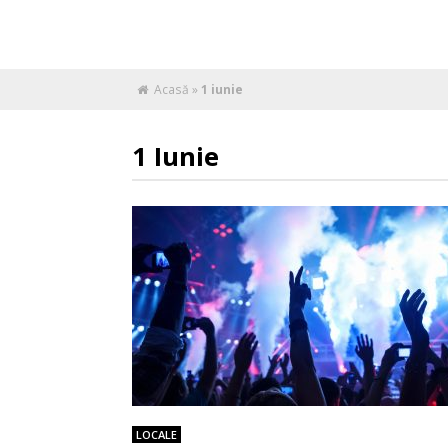
Acasă
»
1 iunie
1 Iunie
LOCALE