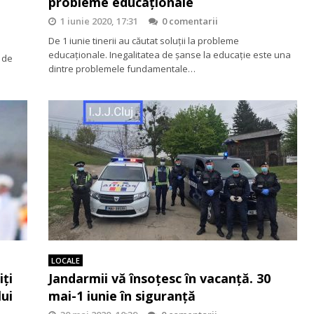
probleme educaționale
1 iunie 2020, 17:31
0 comentarii
De 1 iunie tinerii au căutat soluții la probleme
educaționale. Inegalitatea de șanse la educație este una
ă de
dintre problemele fundamentale…
LOCALE
iți
Jandarmii vă însoţesc în vacanţă. 30
lui
mai-1 iunie în siguranţă