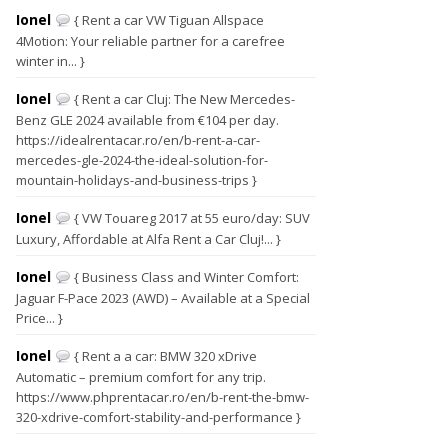
Ionel
{ Rent a car VW Tiguan Allspace
4Motion: Your reliable partner for a carefree
winter in... }
Ionel
{ Rent a car Cluj: The New Mercedes-
Benz GLE 2024 available from €104 per day.
https://idealrentacar.ro/en/b-rent-a-car-
mercedes-gle-2024-the-ideal-solution-for-
mountain-holidays-and-business-trips }
Ionel
{ VW Touareg 2017 at 55 euro/day: SUV
Luxury, Affordable at Alfa Rent a Car Cluj!... }
Ionel
{ Business Class and Winter Comfort:
Jaguar F-Pace 2023 (AWD) – Available at a Special
Price... }
Ionel
{ Rent a a car: BMW 320 xDrive
Automatic – premium comfort for any trip.
https://www.phprentacar.ro/en/b-rent-the-bmw-
320-xdrive-comfort-stability-and-performance }