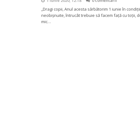
1 iunie 2020, 12:18
0 comentarii
„Dragi copii, Anul acesta sărbătorim 1 iunie în condiți
neobișnuite, întrucât trebuie să facem față cu toții, d
mic…