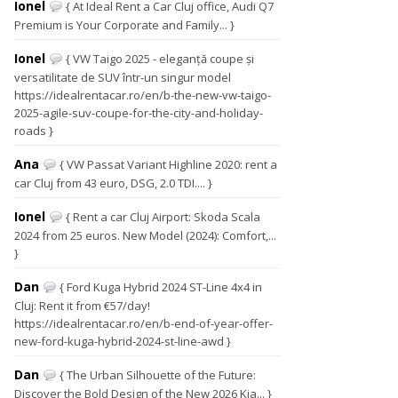
Ionel
{ At Ideal Rent a Car Cluj office, Audi Q7
Premium is Your Corporate and Family... }
Ionel
{ VW Taigo 2025 - eleganță coupe și
versatilitate de SUV într-un singur model
https://idealrentacar.ro/en/b-the-new-vw-taigo-
2025-agile-suv-coupe-for-the-city-and-holiday-
roads }
Ana
{ VW Passat Variant Highline 2020: rent a
car Cluj from 43 euro, DSG, 2.0 TDI.... }
Ionel
{ Rent a car Cluj Airport: Skoda Scala
2024 from 25 euros. New Model (2024): Comfort,...
}
Dan
{ Ford Kuga Hybrid 2024 ST-Line 4x4 in
Cluj: Rent it from €57/day!
https://idealrentacar.ro/en/b-end-of-year-offer-
new-ford-kuga-hybrid-2024-st-line-awd }
Dan
{ The Urban Silhouette of the Future:
Discover the Bold Design of the New 2026 Kia... }