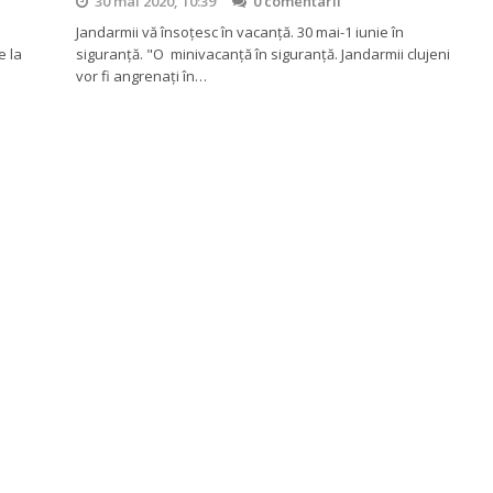
30 mai 2020, 10:39
0 comentarii
i
Jandarmii vă însoţesc în vacanţă. 30 mai-1 iunie în
e la
siguranţă. "O minivacanţă în siguranţă. Jandarmii clujeni
vor fi angrenaţi în…