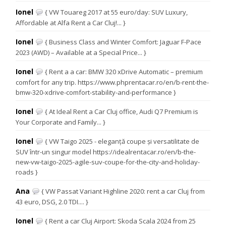
Ionel
{ VW Touareg 2017 at 55 euro/day: SUV Luxury,
Affordable at Alfa Rent a Car Cluj!... }
Ionel
{ Business Class and Winter Comfort: Jaguar F-Pace
2023 (AWD) – Available at a Special Price... }
Ionel
{ Rent a a car: BMW 320 xDrive Automatic – premium
comfort for any trip. https://www.phprentacar.ro/en/b-rent-the-
bmw-320-xdrive-comfort-stability-and-performance }
Ionel
{ At Ideal Rent a Car Cluj office, Audi Q7 Premium is
Your Corporate and Family... }
Ionel
{ VW Taigo 2025 - eleganță coupe și versatilitate de
SUV într-un singur model https://idealrentacar.ro/en/b-the-
new-vw-taigo-2025-agile-suv-coupe-for-the-city-and-holiday-
roads }
Ana
{ VW Passat Variant Highline 2020: rent a car Cluj from
43 euro, DSG, 2.0 TDI.... }
Ionel
{ Rent a car Cluj Airport: Skoda Scala 2024 from 25