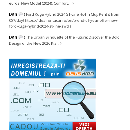
euros. New Model (2024): Comfort,... }
Dan
{ Ford Kuga Hybrid 2024 ST-Line 4x4 in Cluj: Rent it from
€57/day! https://idealrentacar.ro/en/b-end-of-year-offer-new-
ford-kuga-hybrid-2024-st-line-awd }
Dan
{ The Urban Silhouette of the Future: Discover the Bold
Design of the New 2026 Kia... }