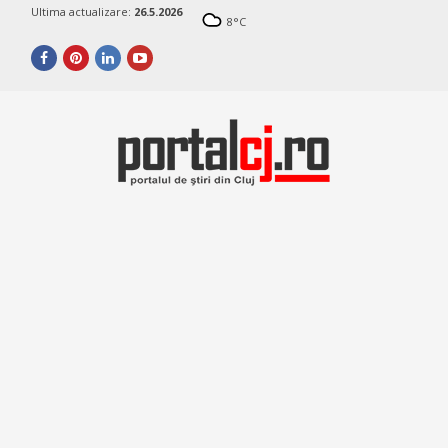
Ultima actualizare:
26.5.2026
8
°C