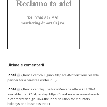
Ultimele comentarii
Ionel
{ Rent a car VW Tiguan Allspace 4Motion: Your reliable
partner for a carefree winter in... }
Ionel
{ Rent a car Cluj: The New Mercedes-Benz GLE 2024
available from €104 per day. https://idealrentacar.ro/en/b-rent-
a-car-mercedes-gle-2024-the-ideal-solution-for-mountain-
holidays-and-business-trips }