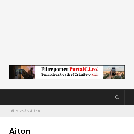
Acasă
»
Aiton
Aiton