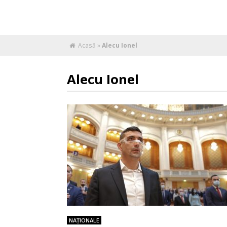
Acasă
»
Alecu Ionel
Alecu Ionel
NAŢIONALE