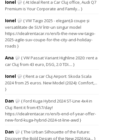
Ionel
{ At Ideal Rent a Car Cluj office, Audi Q7
Premium is Your Corporate and Family... }
Ionel
{ VW Taigo 2025 - eleganță coupe și
versatilitate de SUV într-un singur model
https://idealrentacar.ro/en/b-the-new-vw-taigo-
2025-agile-suv-coupe-for-the-city-and-holiday-
roads }
Ana
{ VW Passat Variant Highline 2020: rent a
car Cluj from 43 euro, DSG, 2.0 TDI.... }
Ionel
{ Rent a car Cluj Airport: Skoda Scala
2024 from 25 euros. New Model (2024): Comfort,...
}
Dan
{ Ford Kuga Hybrid 2024 ST-Line 4x4 in
Cluj: Rent it from €57/day!
https://idealrentacar.ro/en/b-end-of-year-offer-
new-ford-kuga-hybrid-2024-st-line-awd }
Dan
{ The Urban Silhouette of the Future:
Discover the Bold Design of the New 2026 Kia... }