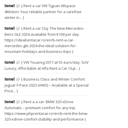
Ionel
{ Rent a car VW Tiguan Allspace
4Motion: Your reliable partner for a carefree
winter in... }
Ionel
{ Rent a car Cluj: The New Mercedes-
Benz GLE 2024 available from €104 per day.
https://idealrentacar.ro/en/b-rent-a-car-
mercedes-gle-2024-the-ideal-solution-for-
mountain-holidays-and-business-trips }
Ionel
{ VW Touareg 2017 at 55 euro/day: SUV
Luxury, Affordable at Alfa Rent a Car Cluj!... }
Ionel
{ Business Class and Winter Comfort:
Jaguar F-Pace 2023 (AWD) – Available at a Special
Price... }
Ionel
{ Rent a a car: BMW 320 xDrive
Automatic – premium comfort for any trip.
https://www.phprentacar.ro/en/b-rent-the-bmw-
320-xdrive-comfort-stability-and-performance }