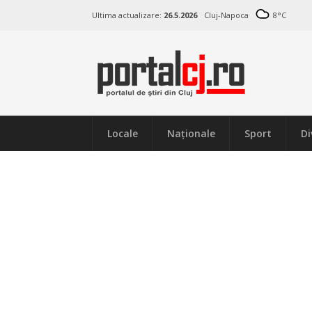
Ultima actualizare:
26.5.2026
Cluj-Napoca
8
°C
Locale
Naţionale
Sport
Di