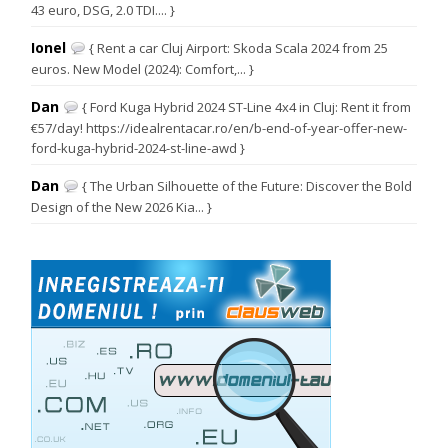
43 euro, DSG, 2.0 TDI.... }
Ionel
{ Rent a car Cluj Airport: Skoda Scala 2024 from 25
euros. New Model (2024): Comfort,... }
Dan
{ Ford Kuga Hybrid 2024 ST-Line 4x4 in Cluj: Rent it from
€57/day! https://idealrentacar.ro/en/b-end-of-year-offer-new-
ford-kuga-hybrid-2024-st-line-awd }
Dan
{ The Urban Silhouette of the Future: Discover the Bold
Design of the New 2026 Kia... }