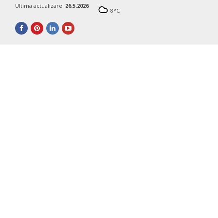
Ultima actualizare:
26.5.2026
8
°C