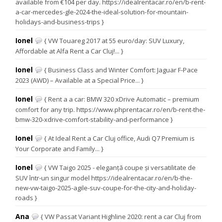
available from €104 per day. https://idealrentacar.ro/en/b-rent-
a-car-mercedes-gle-2024-the-ideal-solution-for-mountain-
holidays-and-business-trips }
Ionel
{ VW Touareg 2017 at 55 euro/day: SUV Luxury,
Affordable at Alfa Rent a Car Cluj!... }
Ionel
{ Business Class and Winter Comfort: Jaguar F-Pace
2023 (AWD) – Available at a Special Price... }
Ionel
{ Rent a a car: BMW 320 xDrive Automatic – premium
comfort for any trip. https://www.phprentacar.ro/en/b-rent-the-
bmw-320-xdrive-comfort-stability-and-performance }
Ionel
{ At Ideal Rent a Car Cluj office, Audi Q7 Premium is
Your Corporate and Family... }
Ionel
{ VW Taigo 2025 - eleganță coupe și versatilitate de
SUV într-un singur model https://idealrentacar.ro/en/b-the-
new-vw-taigo-2025-agile-suv-coupe-for-the-city-and-holiday-
roads }
Ana
{ VW Passat Variant Highline 2020: rent a car Cluj from