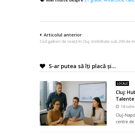
Navigare
Articolul anterior
Cod galben de ceaţă în Cluj. Vizibilitate sub 200 de m
în
articole
S-ar putea să îți placă și…
LOCALE
Cluj: Hu
Talente
18 iulie
Cluj-Napo
centre de