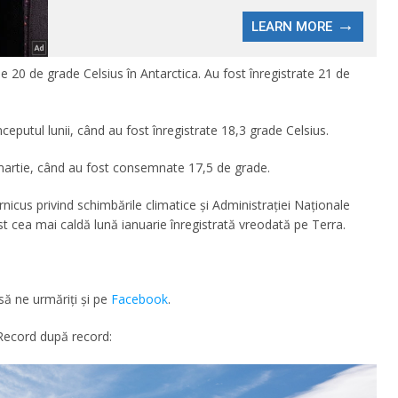
de 20 de grade Celsius în Antarctica. Au fost înregistrate 21 de
eputul lunii, când au fost înregistrate 18,3 grade Celsius.
n martie, când au fost consemnate 17,5 de grade.
icus privind schimbările climatice şi Administraţiei Naţionale
t cea mai caldă lună ianuarie înregistrată vreodată pe Terra.
să ne urmăriţi şi pe
Facebook
.
 Record după record: