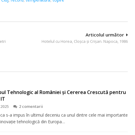
Articolul următor
etri
Hotelul cu Horea, Cloşca şi Crişan. Napoca, 1986
bul Tehnologic al României și Cererea Crescută pentru
 IT
 2025
2 comentarii
ca s-a impus în ultimul deceniu ca unul dintre cele mai importante
 inovație tehnologică din Europa…