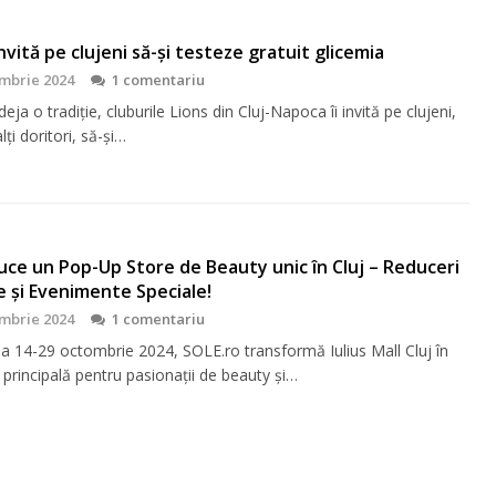
 invită pe clujeni să-şi testeze gratuit glicemia
mbrie 2024
1 comentariu
eja o tradiţie, cluburile Lions din Cluj-Napoca îi invită pe clujeni,
lţi doritori, să-şi…
ce un Pop-Up Store de Beauty unic în Cluj – Reduceri
e și Evenimente Speciale!
mbrie 2024
1 comentariu
da 14-29 octombrie 2024, SOLE.ro transformă Iulius Mall Cluj în
 principală pentru pasionații de beauty și…