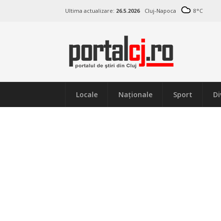
Ultima actualizare:
26.5.2026
Cluj-Napoca
8
°C
Locale
Naţionale
Sport
Di