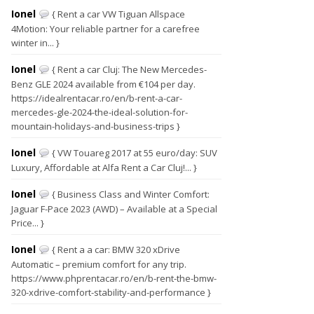
Ionel
{ Rent a car VW Tiguan Allspace
4Motion: Your reliable partner for a carefree
winter in... }
Ionel
{ Rent a car Cluj: The New Mercedes-
Benz GLE 2024 available from €104 per day.
https://idealrentacar.ro/en/b-rent-a-car-
mercedes-gle-2024-the-ideal-solution-for-
mountain-holidays-and-business-trips }
Ionel
{ VW Touareg 2017 at 55 euro/day: SUV
Luxury, Affordable at Alfa Rent a Car Cluj!... }
Ionel
{ Business Class and Winter Comfort:
Jaguar F-Pace 2023 (AWD) – Available at a Special
Price... }
Ionel
{ Rent a a car: BMW 320 xDrive
Automatic – premium comfort for any trip.
https://www.phprentacar.ro/en/b-rent-the-bmw-
320-xdrive-comfort-stability-and-performance }