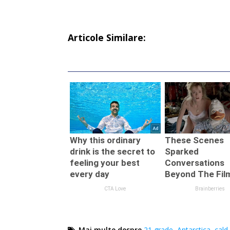
Articole Similare:
Mai multe despre
21 grade
,
Antarctica
,
cald