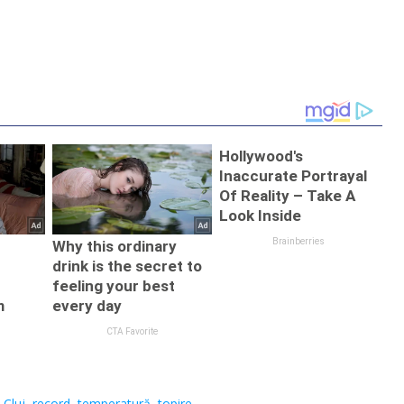
,
Cluj
,
record
,
temperatură
,
topire