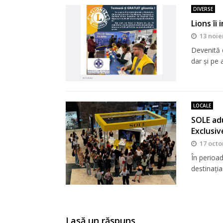
DIVERSE
Lions îi
13 noie
Devenită d
dar şi pe a
LOCALE
SOLE adu
Exclusiv
17 octo
În perioa
destinația
Lasă un răspuns