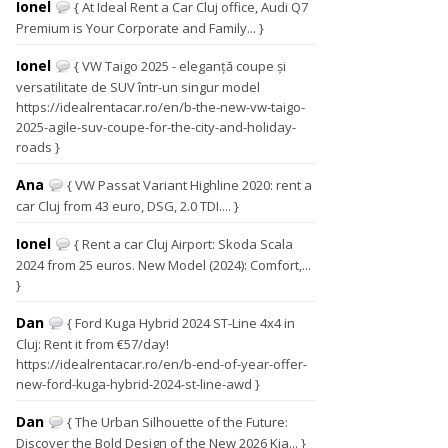
Ionel
{ At Ideal Rent a Car Cluj office, Audi Q7
Premium is Your Corporate and Family... }
Ionel
{ VW Taigo 2025 - eleganță coupe și
versatilitate de SUV într-un singur model
https://idealrentacar.ro/en/b-the-new-vw-taigo-
2025-agile-suv-coupe-for-the-city-and-holiday-
roads }
Ana
{ VW Passat Variant Highline 2020: rent a
car Cluj from 43 euro, DSG, 2.0 TDI.... }
Ionel
{ Rent a car Cluj Airport: Skoda Scala
2024 from 25 euros. New Model (2024): Comfort,...
}
Dan
{ Ford Kuga Hybrid 2024 ST-Line 4x4 in
Cluj: Rent it from €57/day!
https://idealrentacar.ro/en/b-end-of-year-offer-
new-ford-kuga-hybrid-2024-st-line-awd }
Dan
{ The Urban Silhouette of the Future:
Discover the Bold Design of the New 2026 Kia... }