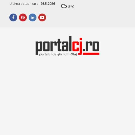
Ultima actualizare:
26.5.2026
8
°C