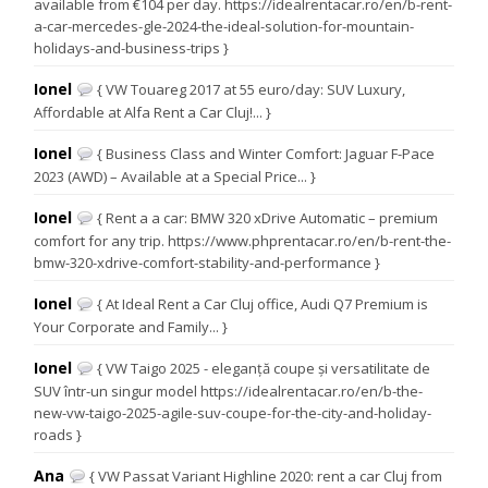
available from €104 per day. https://idealrentacar.ro/en/b-rent-
a-car-mercedes-gle-2024-the-ideal-solution-for-mountain-
holidays-and-business-trips }
Ionel
{ VW Touareg 2017 at 55 euro/day: SUV Luxury,
Affordable at Alfa Rent a Car Cluj!... }
Ionel
{ Business Class and Winter Comfort: Jaguar F-Pace
2023 (AWD) – Available at a Special Price... }
Ionel
{ Rent a a car: BMW 320 xDrive Automatic – premium
comfort for any trip. https://www.phprentacar.ro/en/b-rent-the-
bmw-320-xdrive-comfort-stability-and-performance }
Ionel
{ At Ideal Rent a Car Cluj office, Audi Q7 Premium is
Your Corporate and Family... }
Ionel
{ VW Taigo 2025 - eleganță coupe și versatilitate de
SUV într-un singur model https://idealrentacar.ro/en/b-the-
new-vw-taigo-2025-agile-suv-coupe-for-the-city-and-holiday-
roads }
Ana
{ VW Passat Variant Highline 2020: rent a car Cluj from