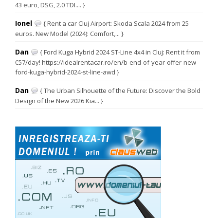
43 euro, DSG, 2.0 TDI.... }
Ionel
{ Rent a car Cluj Airport: Skoda Scala 2024 from 25
euros. New Model (2024): Comfort,... }
Dan
{ Ford Kuga Hybrid 2024 ST-Line 4x4 in Cluj: Rent it from
€57/day! https://idealrentacar.ro/en/b-end-of-year-offer-new-
ford-kuga-hybrid-2024-st-line-awd }
Dan
{ The Urban Silhouette of the Future: Discover the Bold
Design of the New 2026 Kia... }