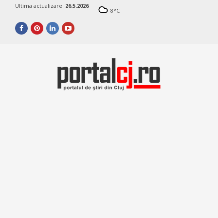
Ultima actualizare:
26.5.2026
8
°C