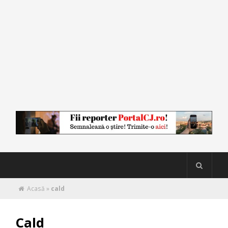
Acasă
»
cald
Cald