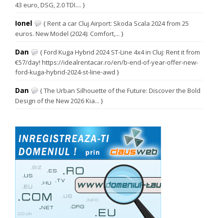
43 euro, DSG, 2.0 TDI.... }
Ionel
{ Rent a car Cluj Airport: Skoda Scala 2024 from 25
euros. New Model (2024): Comfort,... }
Dan
{ Ford Kuga Hybrid 2024 ST-Line 4x4 in Cluj: Rent it from
€57/day! https://idealrentacar.ro/en/b-end-of-year-offer-new-
ford-kuga-hybrid-2024-st-line-awd }
Dan
{ The Urban Silhouette of the Future: Discover the Bold
Design of the New 2026 Kia... }