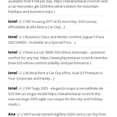
available from €104 per day. https://idealrentacar.ro/en/b-rent-
a-car-mercedes-gle-2024-the-ideal-solution-for-mountain-
holidays-and-business-trips }
Ionel
{ VW Touareg 2017 at 55 euro/day: SUV Luxury,
Affordable at Alfa Rent a Car Cluj!... }
Ionel
{ Business Class and Winter Comfort: Jaguar F-Pace
2023 (AWD) – Available at a Special Price... }
Ionel
{ Rent a a car: BMW 320 xDrive Automatic – premium
comfort for any trip. https://www.phprentacar.ro/en/b-rent-the-
bmw-320-xdrive-comfort-stability-and-performance }
Ionel
{ At Ideal Rent a Car Cluj office, Audi Q7 Premium is
Your Corporate and Family... }
Ionel
{ VW Taigo 2025 - eleganță coupe și versatilitate de
SUV într-un singur model https://idealrentacar.ro/en/b-the-
new-vw-taigo-2025-agile-suv-coupe-for-the-city-and-holiday-
roads }
Ana
{ VW Passat Variant Highline 2020: rent a car Cluj from