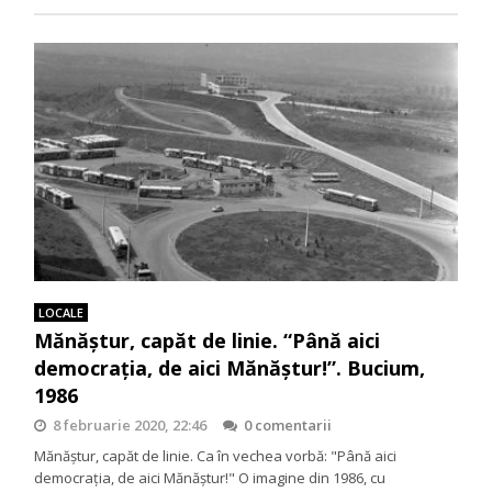
LOCALE
Mănăştur, capăt de linie. “Până aici
democraţia, de aici Mănăştur!”. Bucium,
1986
8 februarie 2020, 22:46
0 comentarii
Mănăştur, capăt de linie. Ca în vechea vorbă: "Până aici
democraţia, de aici Mănăştur!" O imagine din 1986, cu