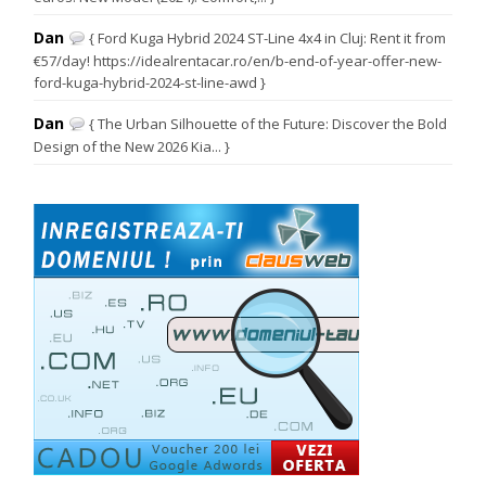
Dan
{ Ford Kuga Hybrid 2024 ST-Line 4x4 in Cluj: Rent it from
€57/day! https://idealrentacar.ro/en/b-end-of-year-offer-new-
ford-kuga-hybrid-2024-st-line-awd }
Dan
{ The Urban Silhouette of the Future: Discover the Bold
Design of the New 2026 Kia... }