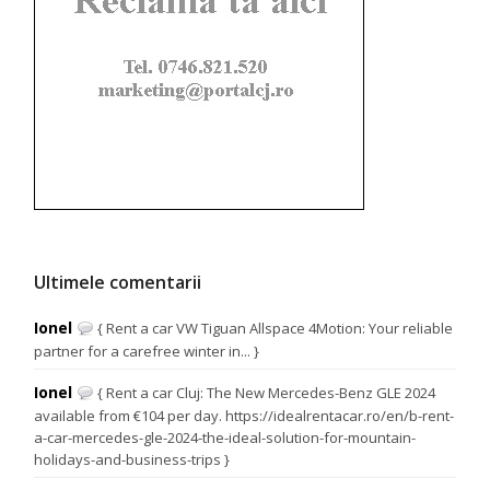
Ultimele comentarii
Ionel
{ Rent a car VW Tiguan Allspace 4Motion: Your reliable
partner for a carefree winter in... }
Ionel
{ Rent a car Cluj: The New Mercedes-Benz GLE 2024
available from €104 per day. https://idealrentacar.ro/en/b-rent-
a-car-mercedes-gle-2024-the-ideal-solution-for-mountain-
holidays-and-business-trips }