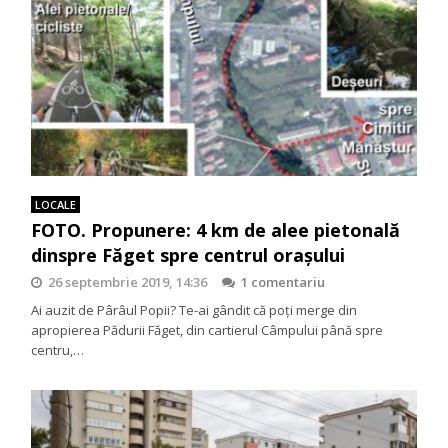
LOCALE
FOTO. Propunere: 4 km de alee pietonală
dinspre Făget spre centrul orașului
26 septembrie 2019, 14:36
1 comentariu
Ai auzit de Pârâul Popii? Te-ai gândit că poți merge din
apropierea Pădurii Făget, din cartierul Câmpului până spre
centru,…