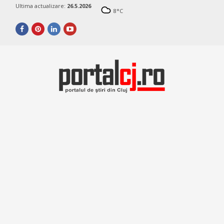
Ultima actualizare:
26.5.2026
8
°C