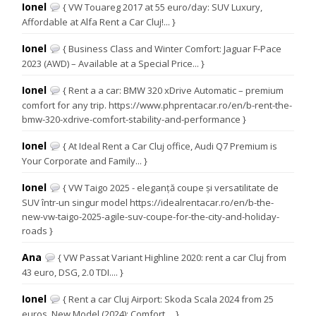
Ionel
{ VW Touareg 2017 at 55 euro/day: SUV Luxury,
Affordable at Alfa Rent a Car Cluj!... }
Ionel
{ Business Class and Winter Comfort: Jaguar F-Pace
2023 (AWD) – Available at a Special Price... }
Ionel
{ Rent a a car: BMW 320 xDrive Automatic – premium
comfort for any trip. https://www.phprentacar.ro/en/b-rent-the-
bmw-320-xdrive-comfort-stability-and-performance }
Ionel
{ At Ideal Rent a Car Cluj office, Audi Q7 Premium is
Your Corporate and Family... }
Ionel
{ VW Taigo 2025 - eleganță coupe și versatilitate de
SUV într-un singur model https://idealrentacar.ro/en/b-the-
new-vw-taigo-2025-agile-suv-coupe-for-the-city-and-holiday-
roads }
Ana
{ VW Passat Variant Highline 2020: rent a car Cluj from
43 euro, DSG, 2.0 TDI.... }
Ionel
{ Rent a car Cluj Airport: Skoda Scala 2024 from 25
euros. New Model (2024): Comfort,... }