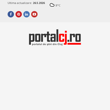
Ultima actualizare:
26.5.2026
8
°C