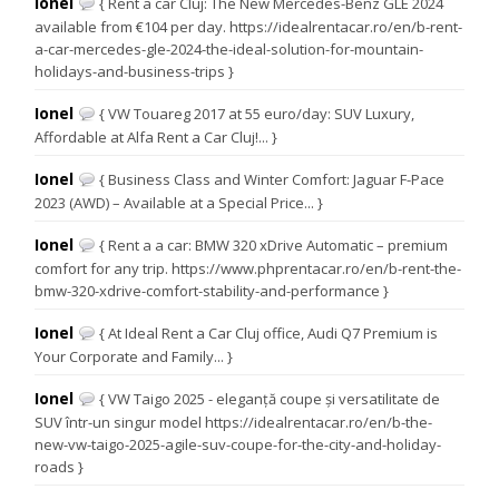
Ionel
{ Rent a car Cluj: The New Mercedes-Benz GLE 2024
available from €104 per day. https://idealrentacar.ro/en/b-rent-
a-car-mercedes-gle-2024-the-ideal-solution-for-mountain-
holidays-and-business-trips }
Ionel
{ VW Touareg 2017 at 55 euro/day: SUV Luxury,
Affordable at Alfa Rent a Car Cluj!... }
Ionel
{ Business Class and Winter Comfort: Jaguar F-Pace
2023 (AWD) – Available at a Special Price... }
Ionel
{ Rent a a car: BMW 320 xDrive Automatic – premium
comfort for any trip. https://www.phprentacar.ro/en/b-rent-the-
bmw-320-xdrive-comfort-stability-and-performance }
Ionel
{ At Ideal Rent a Car Cluj office, Audi Q7 Premium is
Your Corporate and Family... }
Ionel
{ VW Taigo 2025 - eleganță coupe și versatilitate de
SUV într-un singur model https://idealrentacar.ro/en/b-the-
new-vw-taigo-2025-agile-suv-coupe-for-the-city-and-holiday-
roads }