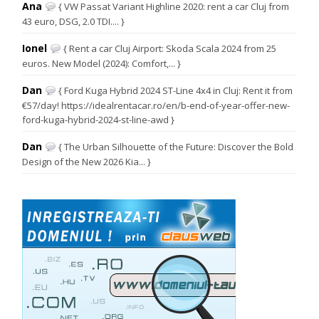
Ana
{ VW Passat Variant Highline 2020: rent a car Cluj from
43 euro, DSG, 2.0 TDI.... }
Ionel
{ Rent a car Cluj Airport: Skoda Scala 2024 from 25
euros. New Model (2024): Comfort,... }
Dan
{ Ford Kuga Hybrid 2024 ST-Line 4x4 in Cluj: Rent it from
€57/day! https://idealrentacar.ro/en/b-end-of-year-offer-new-
ford-kuga-hybrid-2024-st-line-awd }
Dan
{ The Urban Silhouette of the Future: Discover the Bold
Design of the New 2026 Kia... }