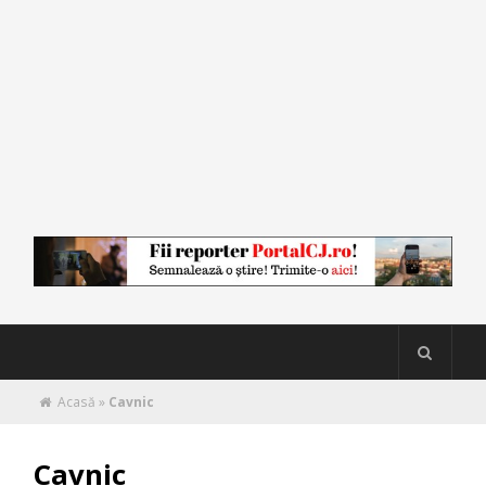
Acasă
»
Cavnic
Cavnic