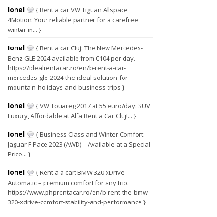
Ionel
{ Rent a car VW Tiguan Allspace
4Motion: Your reliable partner for a carefree
winter in... }
Ionel
{ Rent a car Cluj: The New Mercedes-
Benz GLE 2024 available from €104 per day.
https://idealrentacar.ro/en/b-rent-a-car-
mercedes-gle-2024-the-ideal-solution-for-
mountain-holidays-and-business-trips }
Ionel
{ VW Touareg 2017 at 55 euro/day: SUV
Luxury, Affordable at Alfa Rent a Car Cluj!... }
Ionel
{ Business Class and Winter Comfort:
Jaguar F-Pace 2023 (AWD) – Available at a Special
Price... }
Ionel
{ Rent a a car: BMW 320 xDrive
Automatic – premium comfort for any trip.
https://www.phprentacar.ro/en/b-rent-the-bmw-
320-xdrive-comfort-stability-and-performance }