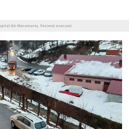
spital din Maramureș. Pacienți evacuați