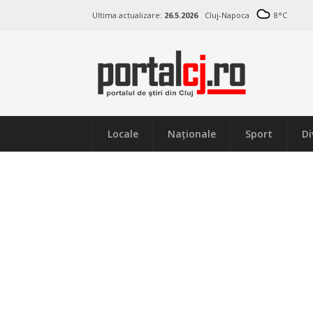
Ultima actualizare:
26.5.2026
Cluj-Napoca
8
°C
Locale
Naţionale
Sport
Di