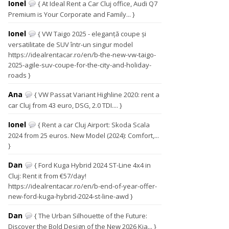
Ionel
{ At Ideal Rent a Car Cluj office, Audi Q7
Premium is Your Corporate and Family... }
Ionel
{ VW Taigo 2025 - eleganță coupe și
versatilitate de SUV într-un singur model
https://idealrentacar.ro/en/b-the-new-vw-taigo-
2025-agile-suv-coupe-for-the-city-and-holiday-
roads }
Ana
{ VW Passat Variant Highline 2020: rent a
car Cluj from 43 euro, DSG, 2.0 TDI.... }
Ionel
{ Rent a car Cluj Airport: Skoda Scala
2024 from 25 euros. New Model (2024): Comfort,...
}
Dan
{ Ford Kuga Hybrid 2024 ST-Line 4x4 in
Cluj: Rent it from €57/day!
https://idealrentacar.ro/en/b-end-of-year-offer-
new-ford-kuga-hybrid-2024-st-line-awd }
Dan
{ The Urban Silhouette of the Future:
Discover the Bold Design of the New 2026 Kia... }