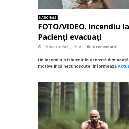
NAŢIONALE
FOTO/VIDEO. Incendiu la
Pacienți evacuați
15 martie 2021, 12:18
0 comentarii
Un incendiu a izbucnit în această dimineaţă 
motive încă necunoscute, informează
Actu