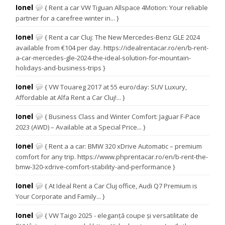
Ionel
{ Rent a car VW Tiguan Allspace 4Motion: Your reliable
partner for a carefree winter in... }
Ionel
{ Rent a car Cluj: The New Mercedes-Benz GLE 2024
available from €104 per day. https://idealrentacar.ro/en/b-rent-
a-car-mercedes-gle-2024-the-ideal-solution-for-mountain-
holidays-and-business-trips }
Ionel
{ VW Touareg 2017 at 55 euro/day: SUV Luxury,
Affordable at Alfa Rent a Car Cluj!... }
Ionel
{ Business Class and Winter Comfort: Jaguar F-Pace
2023 (AWD) – Available at a Special Price... }
Ionel
{ Rent a a car: BMW 320 xDrive Automatic – premium
comfort for any trip. https://www.phprentacar.ro/en/b-rent-the-
bmw-320-xdrive-comfort-stability-and-performance }
Ionel
{ At Ideal Rent a Car Cluj office, Audi Q7 Premium is
Your Corporate and Family... }
Ionel
{ VW Taigo 2025 - eleganță coupe și versatilitate de