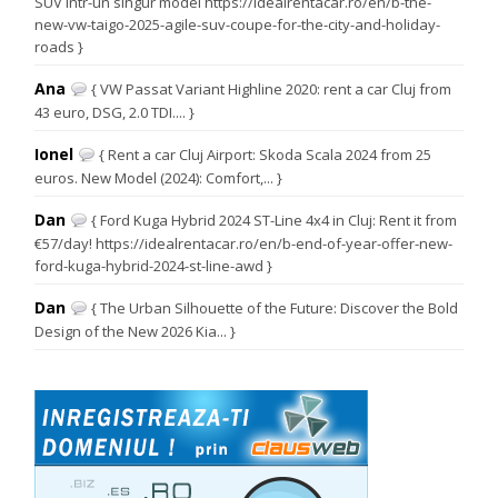
SUV într-un singur model https://idealrentacar.ro/en/b-the-
new-vw-taigo-2025-agile-suv-coupe-for-the-city-and-holiday-
roads }
Ana
{ VW Passat Variant Highline 2020: rent a car Cluj from
43 euro, DSG, 2.0 TDI.... }
Ionel
{ Rent a car Cluj Airport: Skoda Scala 2024 from 25
euros. New Model (2024): Comfort,... }
Dan
{ Ford Kuga Hybrid 2024 ST-Line 4x4 in Cluj: Rent it from
€57/day! https://idealrentacar.ro/en/b-end-of-year-offer-new-
ford-kuga-hybrid-2024-st-line-awd }
Dan
{ The Urban Silhouette of the Future: Discover the Bold
Design of the New 2026 Kia... }