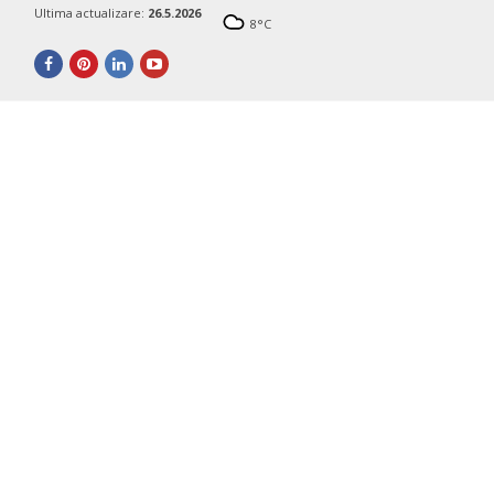
Ultima actualizare:
26.5.2026
8
°C