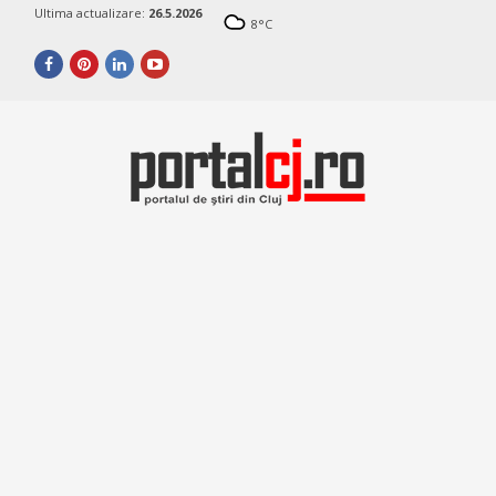
Ultima actualizare:
26.5.2026
8
°C