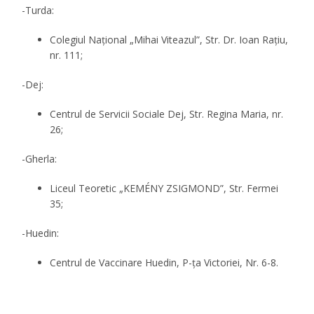
-Turda:
Colegiul Național „Mihai Viteazul”, Str. Dr. Ioan Rațiu,
nr. 111;
-Dej:
Centrul de Servicii Sociale Dej, Str. Regina Maria, nr.
26;
-Gherla:
Liceul Teoretic „KEMÉNY ZSIGMOND”, Str. Fermei
35;
-Huedin:
Centrul de Vaccinare Huedin, P-ța Victoriei, Nr. 6-8.