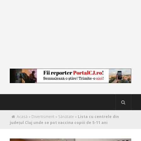
Acasă
»
Divertisment
»
Sănătate
»
Lista cu centrele din
județul Cluj unde se pot vaccina copiii de 5-11 ani