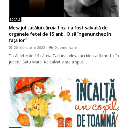
LOCALE
Mesajul tatălui căruia fiica i-a fost salvată de
organele fetei de 15 ani: ,,O să îngenunchez în
faţa lor”
20 februarie 2022
0 comentarii
Tatăl fetei de 14 căreia Tatiana, eleva accidentată mortal în
județul Satu Mare, i-a salvat viaţa a spus…