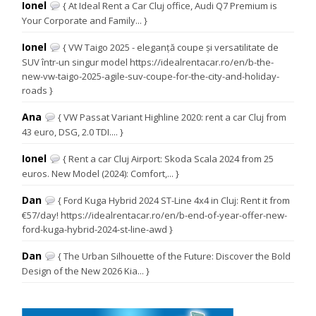
Ionel
{ At Ideal Rent a Car Cluj office, Audi Q7 Premium is
Your Corporate and Family... }
Ionel
{ VW Taigo 2025 - eleganță coupe și versatilitate de
SUV într-un singur model https://idealrentacar.ro/en/b-the-
new-vw-taigo-2025-agile-suv-coupe-for-the-city-and-holiday-
roads }
Ana
{ VW Passat Variant Highline 2020: rent a car Cluj from
43 euro, DSG, 2.0 TDI.... }
Ionel
{ Rent a car Cluj Airport: Skoda Scala 2024 from 25
euros. New Model (2024): Comfort,... }
Dan
{ Ford Kuga Hybrid 2024 ST-Line 4x4 in Cluj: Rent it from
€57/day! https://idealrentacar.ro/en/b-end-of-year-offer-new-
ford-kuga-hybrid-2024-st-line-awd }
Dan
{ The Urban Silhouette of the Future: Discover the Bold
Design of the New 2026 Kia... }