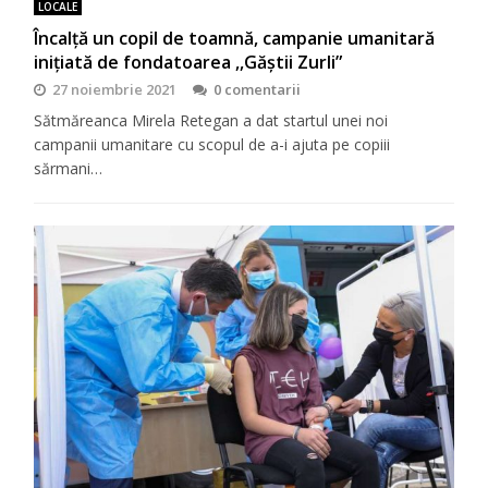
LOCALE
Încalță un copil de toamnă, campanie umanitară
inițiată de fondatoarea ,,Găștii Zurli”
27 noiembrie 2021
0 comentarii
Sătmăreanca Mirela Retegan a dat startul unei noi
campanii umanitare cu scopul de a-i ajuta pe copiii
sărmani…