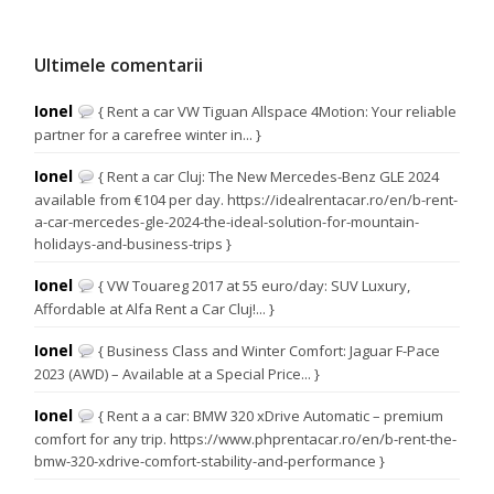
Ultimele comentarii
Ionel
{ Rent a car VW Tiguan Allspace 4Motion: Your reliable
partner for a carefree winter in... }
Ionel
{ Rent a car Cluj: The New Mercedes-Benz GLE 2024
available from €104 per day. https://idealrentacar.ro/en/b-rent-
a-car-mercedes-gle-2024-the-ideal-solution-for-mountain-
holidays-and-business-trips }
Ionel
{ VW Touareg 2017 at 55 euro/day: SUV Luxury,
Affordable at Alfa Rent a Car Cluj!... }
Ionel
{ Business Class and Winter Comfort: Jaguar F-Pace
2023 (AWD) – Available at a Special Price... }
Ionel
{ Rent a a car: BMW 320 xDrive Automatic – premium
comfort for any trip. https://www.phprentacar.ro/en/b-rent-the-
bmw-320-xdrive-comfort-stability-and-performance }