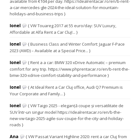
available from €104 per day. https://idealrentacar.ro/en/b-rent-
a-car-mercedes-gle-2024-the-ideal-solution-for-mountain-
holidays-and-business-trips }
Ionel
{ VW Touareg 2017 at 55 euro/day: SUV Luxury,
Affordable at Alfa Rent a Car Cluj!... }
Ionel
{ Business Class and Winter Comfort: Jaguar F-Pace
2023 (AWD) – Available at a Special Price... }
Ionel
{ Rent a a car: BMW 320 xDrive Automatic – premium
comfort for any trip. https://www.phprentacar.ro/en/b-rent-the-
bmw-320-xdrive-comfort-stability-and-performance }
Ionel
{ At Ideal Rent a Car Cluj office, Audi Q7 Premium is
Your Corporate and Family... }
Ionel
{ VW Taigo 2025 - eleganță coupe și versatilitate de
SUV într-un singur model https://idealrentacar.ro/en/b-the-
new-vw-taigo-2025-agile-suv-coupe-for-the-city-and-holiday-
roads }
Ana
{ VW Passat Variant Highline 2020: rent a car Cluj from