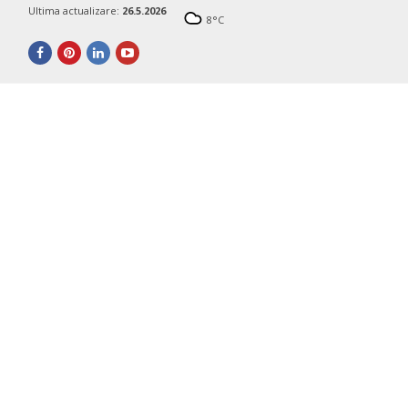
Ultima actualizare:
26.5.2026
8
°C