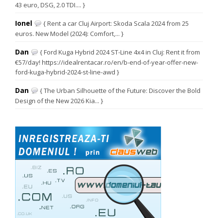
43 euro, DSG, 2.0 TDI.... }
Ionel
{ Rent a car Cluj Airport: Skoda Scala 2024 from 25
euros. New Model (2024): Comfort,... }
Dan
{ Ford Kuga Hybrid 2024 ST-Line 4x4 in Cluj: Rent it from
€57/day! https://idealrentacar.ro/en/b-end-of-year-offer-new-
ford-kuga-hybrid-2024-st-line-awd }
Dan
{ The Urban Silhouette of the Future: Discover the Bold
Design of the New 2026 Kia... }