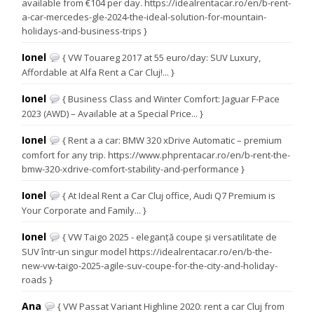
available from €104 per day. https://idealrentacar.ro/en/b-rent-
a-car-mercedes-gle-2024-the-ideal-solution-for-mountain-
holidays-and-business-trips }
Ionel
{ VW Touareg 2017 at 55 euro/day: SUV Luxury,
Affordable at Alfa Rent a Car Cluj!... }
Ionel
{ Business Class and Winter Comfort: Jaguar F-Pace
2023 (AWD) – Available at a Special Price... }
Ionel
{ Rent a a car: BMW 320 xDrive Automatic – premium
comfort for any trip. https://www.phprentacar.ro/en/b-rent-the-
bmw-320-xdrive-comfort-stability-and-performance }
Ionel
{ At Ideal Rent a Car Cluj office, Audi Q7 Premium is
Your Corporate and Family... }
Ionel
{ VW Taigo 2025 - eleganță coupe și versatilitate de
SUV într-un singur model https://idealrentacar.ro/en/b-the-
new-vw-taigo-2025-agile-suv-coupe-for-the-city-and-holiday-
roads }
Ana
{ VW Passat Variant Highline 2020: rent a car Cluj from