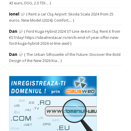
43 euro, DSG, 2.0 TDI.... }
Ionel
{ Rent a car Cluj Airport: Skoda Scala 2024 from 25
euros. New Model (2024): Comfort,... }
Dan
{ Ford Kuga Hybrid 2024 ST-Line 4x4 in Cluj: Rent it from
€57/day! https://idealrentacar.ro/en/b-end-of-year-offer-new-
ford-kuga-hybrid-2024-st-line-awd }
Dan
{ The Urban Silhouette of the Future: Discover the Bold
Design of the New 2026 Kia... }