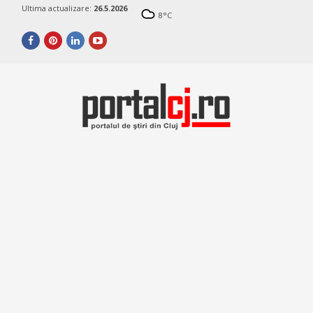
Ultima actualizare:
26.5.2026
8
°C