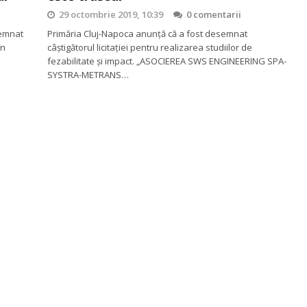
29 octombrie 2019, 10:39
0 comentarii
semnat
Primăria Cluj-Napoca anunţă că a fost desemnat
în
câştigătorul licitaţiei pentru realizarea studiilor de
fezabilitate şi impact. „ASOCIEREA SWS ENGINEERING SPA-
SYSTRA-METRANS…