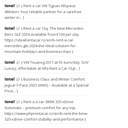
Ionel
{ Rent a car VW Tiguan Allspace
4Motion: Your reliable partner for a carefree
winter in... }
Ionel
{ Rent a car Cluj: The New Mercedes-
Benz GLE 2024 available from €104 per day.
https://idealrentacar.ro/en/b-rent-a-car-
mercedes-gle-2024-the-ideal-solution-for-
mountain-holidays-and-business-trips }
Ionel
{ VW Touareg 2017 at 55 euro/day: SUV
Luxury, Affordable at Alfa Rent a Car Cluj!... }
Ionel
{ Business Class and Winter Comfort:
Jaguar F-Pace 2023 (AWD) – Available at a Special
Price... }
Ionel
{ Rent a a car: BMW 320 xDrive
Automatic – premium comfort for any trip.
https://www.phprentacar.ro/en/b-rent-the-bmw-
320-xdrive-comfort-stability-and-performance }