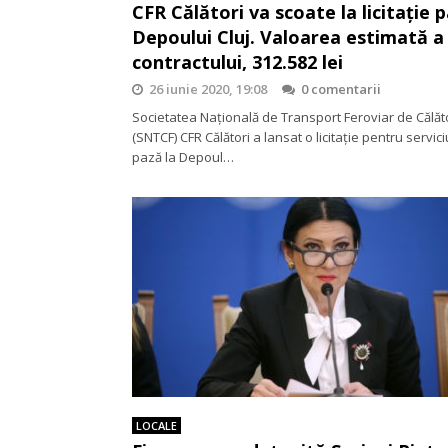
CFR Călători va scoate la licitație 
Depoului Cluj. Valoarea estimată a
contractului, 312.582 lei
26 iunie 2020, 19:08
0 comentarii
Societatea Națională de Transport Feroviar de Călăt
(SNTCF) CFR Călători a lansat o licitație pentru servici
pază la Depoul…
LOCALE