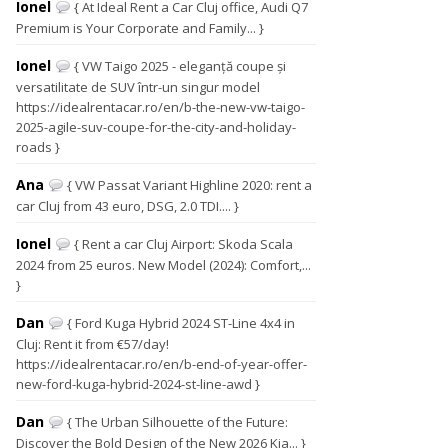
Ionel
{ At Ideal Rent a Car Cluj office, Audi Q7
Premium is Your Corporate and Family... }
Ionel
{ VW Taigo 2025 - eleganță coupe și
versatilitate de SUV într-un singur model
https://idealrentacar.ro/en/b-the-new-vw-taigo-
2025-agile-suv-coupe-for-the-city-and-holiday-
roads }
Ana
{ VW Passat Variant Highline 2020: rent a
car Cluj from 43 euro, DSG, 2.0 TDI.... }
Ionel
{ Rent a car Cluj Airport: Skoda Scala
2024 from 25 euros. New Model (2024): Comfort,...
}
Dan
{ Ford Kuga Hybrid 2024 ST-Line 4x4 in
Cluj: Rent it from €57/day!
https://idealrentacar.ro/en/b-end-of-year-offer-
new-ford-kuga-hybrid-2024-st-line-awd }
Dan
{ The Urban Silhouette of the Future:
Discover the Bold Design of the New 2026 Kia... }