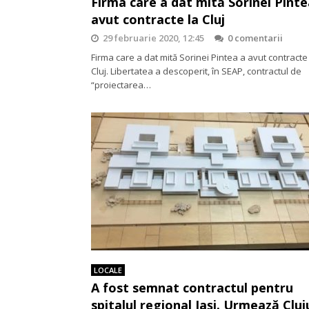
Firma care a dat mită Sorinei Pinte
avut contracte la Cluj
29 februarie 2020, 12:45
0 comentarii
Firma care a dat mită Sorinei Pintea a avut contracte
Cluj. Libertatea a descoperit, în SEAP, contractul de
“proiectarea…
LOCALE
A fost semnat contractul pentru
spitalul regional Iaşi. Urmează Cluj