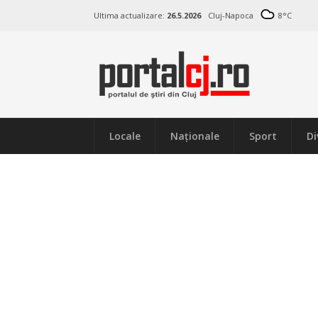
Ultima actualizare:
26.5.2026
Cluj-Napoca
8
°C
Locale
Naţionale
Sport
Di