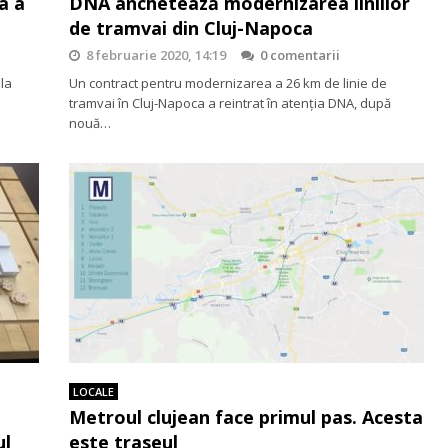
a a
DNA anchetează modernizarea liniilor
de tramvai din Cluj-Napoca
8 februarie 2020, 14:19
0 comentarii
 la
Un contract pentru modernizarea a 26 km de linie de
tramvai în Cluj-Napoca a reintrat în atenția DNA, după
nouă…
LOCALE
Metroul clujean face primul pas. Acesta
ul
este traseul