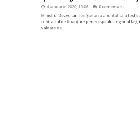
4 ianuarie 2020, 13:06
0 comentarii
Ministrul Dezvoltării Ion Ştefan a anunţat că a fost 
contractul de finanţare pentru spitalul regional Iaşi, 
valoare de…