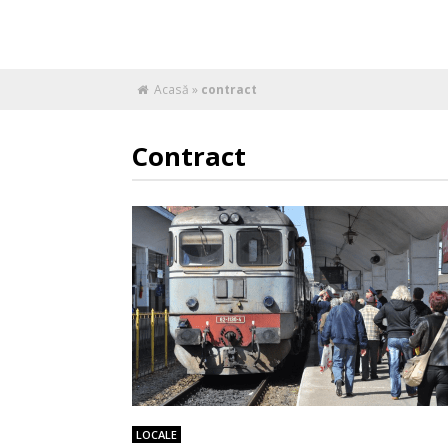
Acasă
»
contract
Contract
LOCALE