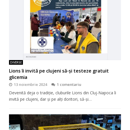
DIVERSE
Lions îi invită pe clujeni să-şi testeze gratuit
glicemia
13 noiembrie 2024
1 comentariu
Devenită deja o tradiţie, cluburile Lions din Cluj-Napoca îi
invită pe clujeni, dar şi pe alţi doritori, să-şi…