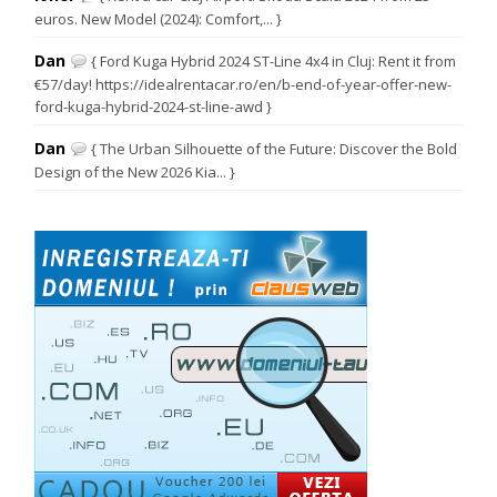
euros. New Model (2024): Comfort,... }
Dan
{ Ford Kuga Hybrid 2024 ST-Line 4x4 in Cluj: Rent it from
€57/day! https://idealrentacar.ro/en/b-end-of-year-offer-new-
ford-kuga-hybrid-2024-st-line-awd }
Dan
{ The Urban Silhouette of the Future: Discover the Bold
Design of the New 2026 Kia... }