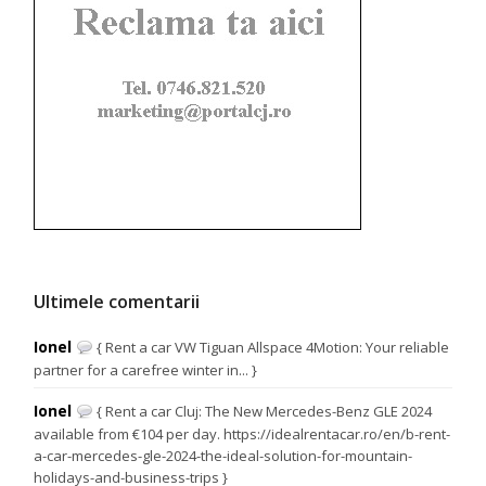
Ultimele comentarii
Ionel
{ Rent a car VW Tiguan Allspace 4Motion: Your reliable
partner for a carefree winter in... }
Ionel
{ Rent a car Cluj: The New Mercedes-Benz GLE 2024
available from €104 per day. https://idealrentacar.ro/en/b-rent-
a-car-mercedes-gle-2024-the-ideal-solution-for-mountain-
holidays-and-business-trips }