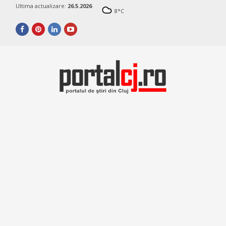
Ultima actualizare:
26.5.2026
8
°C