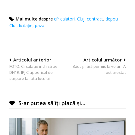
Mai multe despre
cfr calatori
,
Cluj
,
contract
,
depou
Cluj
,
licitație
,
paza
Navigare
Articolul anterior
Articolul următor
FOTO. Circulație închisă pe
Băut și fără permis la volan. A
în
DN1R. IPJ Cluj: pericol de
fost arestat
articole
surpare la fața locului
S-ar putea să îți placă și…