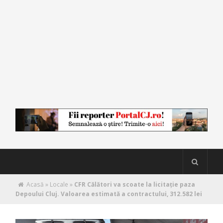
Acasă
»
Locale
»
CFR Călători va scoate la licitație paza
Depoului Cluj. Valoarea estimată a contractului, 312.582 lei