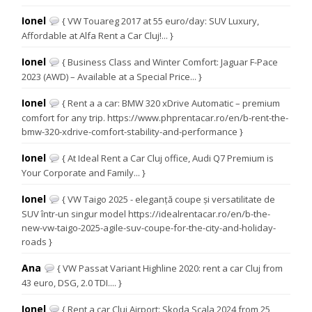
Ionel
{ VW Touareg 2017 at 55 euro/day: SUV Luxury,
Affordable at Alfa Rent a Car Cluj!... }
Ionel
{ Business Class and Winter Comfort: Jaguar F-Pace
2023 (AWD) – Available at a Special Price... }
Ionel
{ Rent a a car: BMW 320 xDrive Automatic – premium
comfort for any trip. https://www.phprentacar.ro/en/b-rent-the-
bmw-320-xdrive-comfort-stability-and-performance }
Ionel
{ At Ideal Rent a Car Cluj office, Audi Q7 Premium is
Your Corporate and Family... }
Ionel
{ VW Taigo 2025 - eleganță coupe și versatilitate de
SUV într-un singur model https://idealrentacar.ro/en/b-the-
new-vw-taigo-2025-agile-suv-coupe-for-the-city-and-holiday-
roads }
Ana
{ VW Passat Variant Highline 2020: rent a car Cluj from
43 euro, DSG, 2.0 TDI.... }
Ionel
{ Rent a car Cluj Airport: Skoda Scala 2024 from 25