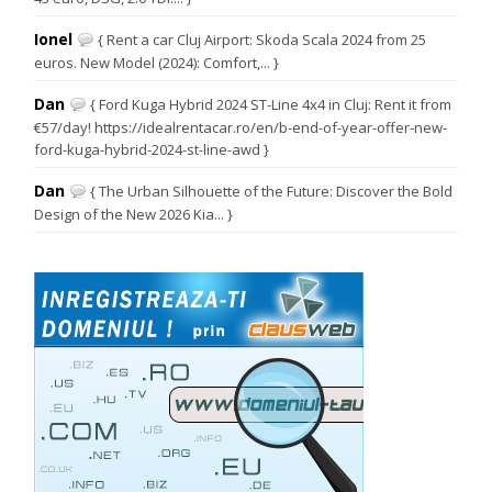
Ionel
{ Rent a car Cluj Airport: Skoda Scala 2024 from 25
euros. New Model (2024): Comfort,... }
Dan
{ Ford Kuga Hybrid 2024 ST-Line 4x4 in Cluj: Rent it from
€57/day! https://idealrentacar.ro/en/b-end-of-year-offer-new-
ford-kuga-hybrid-2024-st-line-awd }
Dan
{ The Urban Silhouette of the Future: Discover the Bold
Design of the New 2026 Kia... }