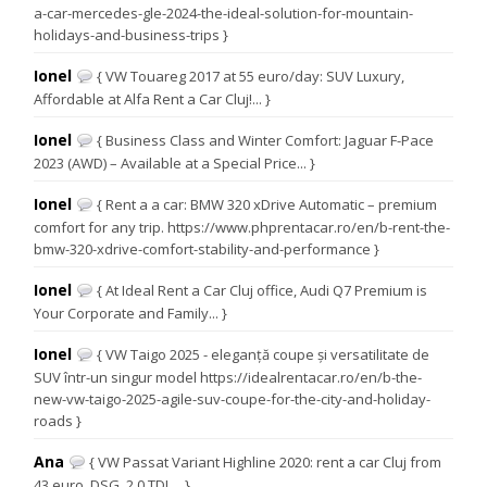
a-car-mercedes-gle-2024-the-ideal-solution-for-mountain-
holidays-and-business-trips }
Ionel
{ VW Touareg 2017 at 55 euro/day: SUV Luxury,
Affordable at Alfa Rent a Car Cluj!... }
Ionel
{ Business Class and Winter Comfort: Jaguar F-Pace
2023 (AWD) – Available at a Special Price... }
Ionel
{ Rent a a car: BMW 320 xDrive Automatic – premium
comfort for any trip. https://www.phprentacar.ro/en/b-rent-the-
bmw-320-xdrive-comfort-stability-and-performance }
Ionel
{ At Ideal Rent a Car Cluj office, Audi Q7 Premium is
Your Corporate and Family... }
Ionel
{ VW Taigo 2025 - eleganță coupe și versatilitate de
SUV într-un singur model https://idealrentacar.ro/en/b-the-
new-vw-taigo-2025-agile-suv-coupe-for-the-city-and-holiday-
roads }
Ana
{ VW Passat Variant Highline 2020: rent a car Cluj from
43 euro, DSG, 2.0 TDI.... }