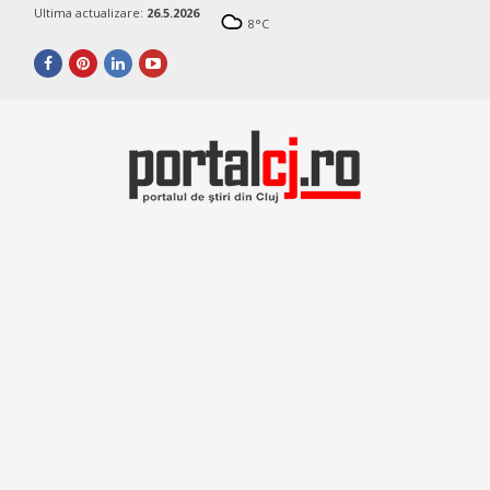
Ultima actualizare:
26.5.2026
8
°C