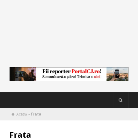
Acasă
»
frata
Frata