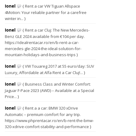
Ionel
{ Rent a car VW Tiguan Allspace
4Motion: Your reliable partner for a carefree
winter in... }
Ionel
{ Rent a car Cluj: The New Mercedes-
Benz GLE 2024 available from €104 per day.
https://idealrentacar.ro/en/b-rent-a-car-
mercedes-gle-2024-the-ideal-solution-for-
mountain-holidays-and-business-trips }
Ionel
{ VW Touareg 2017 at 55 euro/day: SUV
Luxury, Affordable at Alfa Rent a Car Cluj!... }
Ionel
{ Business Class and Winter Comfort:
Jaguar F-Pace 2023 (AWD) – Available at a Special
Price... }
Ionel
{ Rent a a car: BMW 320 xDrive
Automatic – premium comfort for any trip.
https://www.phprentacar.ro/en/b-rent-the-bmw-
320-xdrive-comfort-stability-and-performance }