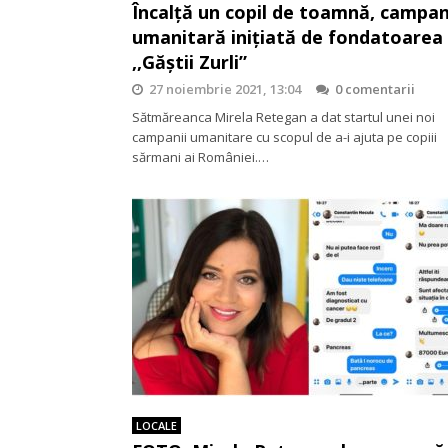
Încalță un copil de toamnă, campan
umanitară inițiată de fondatoarea
,,Găștii Zurli”
27 noiembrie 2021, 13:04
0 comentarii
Sătmăreanca Mirela Retegan a dat startul unei noi
campanii umanitare cu scopul de a-i ajuta pe copiii
sărmani ai României.…
LOCALE