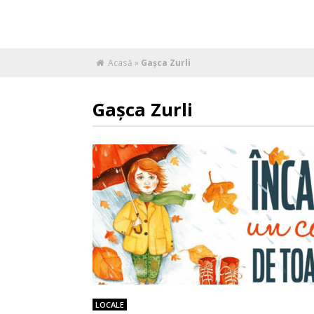
Acasă
»
Gaşca Zurli
Gaşca Zurli
LOCALE