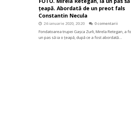
FOTO. Mirela Retegan, la un pas să 
ţeapă. Abordată de un preot fals
Constantin Necula
24 ianuarie 2020, 20:20
0 comentarii
Fondatoarea trupei Gaşca Zurli, Mirela Retegan, a fo
un pas să ia o ţeapă, după ce a fost abordată…