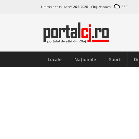
Ultima actualizare:
26.5.2026
Cluj-Napoca
8
°C
Locale
Naţionale
Sport
Di