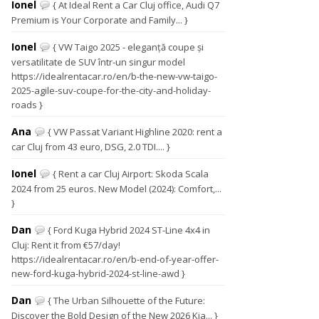
Ionel
{ At Ideal Rent a Car Cluj office, Audi Q7
Premium is Your Corporate and Family... }
Ionel
{ VW Taigo 2025 - eleganță coupe și
versatilitate de SUV într-un singur model
https://idealrentacar.ro/en/b-the-new-vw-taigo-
2025-agile-suv-coupe-for-the-city-and-holiday-
roads }
Ana
{ VW Passat Variant Highline 2020: rent a
car Cluj from 43 euro, DSG, 2.0 TDI.... }
Ionel
{ Rent a car Cluj Airport: Skoda Scala
2024 from 25 euros. New Model (2024): Comfort,...
}
Dan
{ Ford Kuga Hybrid 2024 ST-Line 4x4 in
Cluj: Rent it from €57/day!
https://idealrentacar.ro/en/b-end-of-year-offer-
new-ford-kuga-hybrid-2024-st-line-awd }
Dan
{ The Urban Silhouette of the Future:
Discover the Bold Design of the New 2026 Kia... }