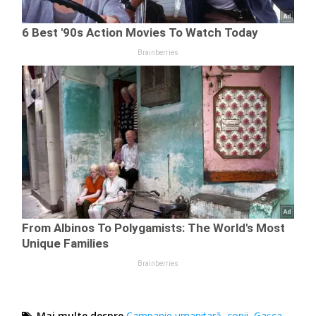
Mai multe despre
Campanie umanitară
,
copii
,
Gaşca