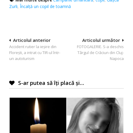
Zurli
,
Încalță un copil de toamnă
Navigare
Articolul anterior
Articolul următor
Accident rutier la ieșire din
FOTOGALERIE. S-a deschis
în
Florești, a intrat cu TIR-ul într-
Târgul de Crăciun din Cluj-
articole
un autoturism
Napoca
S-ar putea să îți placă și…