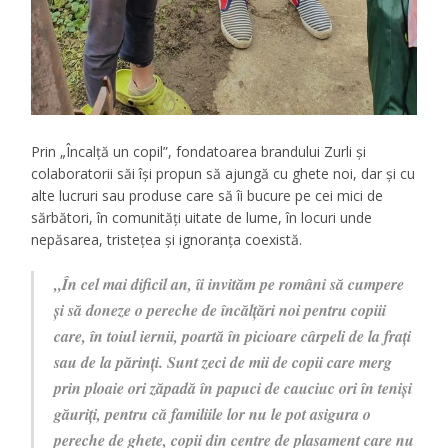
Prin „Încalță un copil”, fondatoarea brandului Zurli și
colaboratorii săi își propun să ajungă cu ghete noi, dar și cu
alte lucruri sau produse care să îi bucure pe cei mici de
sărbători, în comunități uitate de lume, în locuri unde
nepăsarea, tristețea și ignoranța coexistă.
„În cel mai dificil an, îi invităm pe români să cumpere
și să doneze o pereche de încălțări noi pentru copiii
care, în toiul iernii, poartă în picioare cârpeli de la frați
sau de la părinți. Sunt zeci de mii de copii care merg
prin ploaie ori zăpadă în papuci de cauciuc ori în teniși
găuriți, pentru că familiile lor nu le pot asigura o
pereche de ghete, copii din centre de plasament care nu