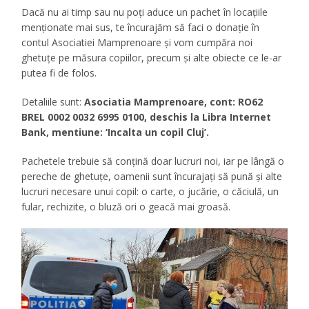
Dacă nu ai timp sau nu poți aduce un pachet în locațiile
menționate mai sus, te încurajăm să faci o donație în
contul Asociatiei Mamprenoare și vom cumpăra noi
ghetuțe pe măsura copiilor, precum și alte obiecte ce le-ar
putea fi de folos.
Detaliile sunt:
Asociatia Mamprenoare, cont: RO62
BREL 0002 0032 6995 0100, deschis la Libra Internet
Bank, mentiune: ‘Incalta un copil Cluj’.
Pachetele trebuie să conțină doar lucruri noi, iar pe lângă o
pereche de ghetuțe, oamenii sunt încurajați să pună și alte
lucruri necesare unui copil: o carte, o jucărie, o căciulă, un
fular, rechizite, o bluză ori o geacă mai groasă.