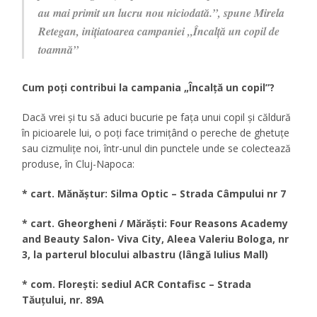
au mai primit un lucru nou niciodată.”, spune Mirela
Retegan, inițiatoarea campaniei „Încalță un copil de
toamnă”
Cum poți contribui la campania „Încalță un copil”?
Dacă vrei și tu să aduci bucurie pe fața unui copil și căldură
în picioarele lui, o poți face trimițând o pereche de ghetuțe
sau cizmulițe noi, într-unul din punctele unde se colectează
produse, în Cluj-Napoca:
* cart. Mănăștur: Silma Optic – Strada Câmpului nr 7
* cart. Gheorgheni / Mărăști: Four Reasons Academy
and Beauty Salon- Viva City, Aleea Valeriu Bologa, nr
3, la parterul blocului albastru (lângă Iulius Mall)
* com. Florești: sediul ACR Contafisc – Strada
Tăuțului, nr. 89A