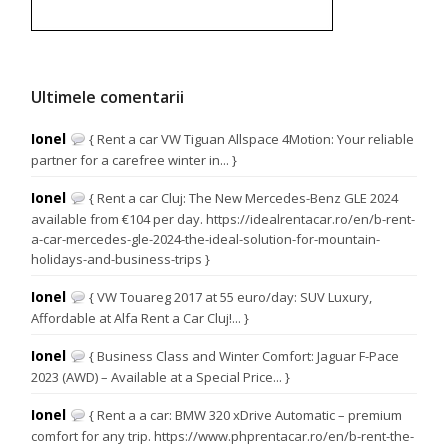
Ultimele comentarii
Ionel
{ Rent a car VW Tiguan Allspace 4Motion: Your reliable
partner for a carefree winter in... }
Ionel
{ Rent a car Cluj: The New Mercedes-Benz GLE 2024
available from €104 per day. https://idealrentacar.ro/en/b-rent-
a-car-mercedes-gle-2024-the-ideal-solution-for-mountain-
holidays-and-business-trips }
Ionel
{ VW Touareg 2017 at 55 euro/day: SUV Luxury,
Affordable at Alfa Rent a Car Cluj!... }
Ionel
{ Business Class and Winter Comfort: Jaguar F-Pace
2023 (AWD) – Available at a Special Price... }
Ionel
{ Rent a a car: BMW 320 xDrive Automatic – premium
comfort for any trip. https://www.phprentacar.ro/en/b-rent-the-