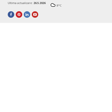
Ultima actualizare:
26.5.2026
8
°C