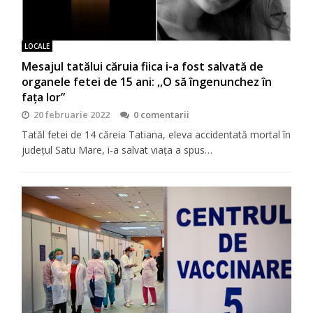
LOCALE
Mesajul tatălui căruia fiica i-a fost salvată de
organele fetei de 15 ani: ,,O să îngenunchez în
faţa lor”
20 februarie 2022
0 comentarii
Tatăl fetei de 14 căreia Tatiana, eleva accidentată mortal în
județul Satu Mare, i-a salvat viaţa a spus…