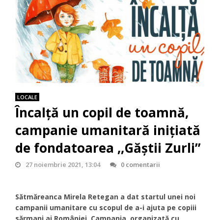
LOCALE
Încalță un copil de toamnă,
campanie umanitară inițiată
de fondatoarea ,,Găștii Zurli”
27 noiembrie 2021, 13:04
0 comentarii
Sătmăreanca Mirela Retegan a dat startul unei noi
campanii umanitare cu scopul de a-i ajuta pe copiii
sărmani ai României. Campania, organizată cu