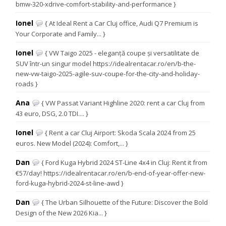
bmw-320-xdrive-comfort-stability-and-performance }
Ionel
{ At Ideal Rent a Car Cluj office, Audi Q7 Premium is
Your Corporate and Family... }
Ionel
{ VW Taigo 2025 - eleganță coupe și versatilitate de
SUV într-un singur model https://idealrentacar.ro/en/b-the-
new-vw-taigo-2025-agile-suv-coupe-for-the-city-and-holiday-
roads }
Ana
{ VW Passat Variant Highline 2020: rent a car Cluj from
43 euro, DSG, 2.0 TDI.... }
Ionel
{ Rent a car Cluj Airport: Skoda Scala 2024 from 25
euros. New Model (2024): Comfort,... }
Dan
{ Ford Kuga Hybrid 2024 ST-Line 4x4 in Cluj: Rent it from
€57/day! https://idealrentacar.ro/en/b-end-of-year-offer-new-
ford-kuga-hybrid-2024-st-line-awd }
Dan
{ The Urban Silhouette of the Future: Discover the Bold
Design of the New 2026 Kia... }