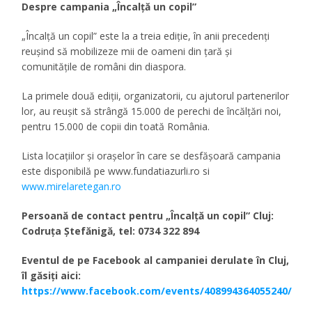
Despre campania „Încalță un copil”
„Încalță un copil” este la a treia ediție, în anii precedenți
reușind să mobilizeze mii de oameni din țară și
comunitățile de români din diaspora.
La primele două ediții, organizatorii, cu ajutorul partenerilor
lor, au reușit să strângă 15.000 de perechi de încălțări noi,
pentru 15.000 de copii din toată România.
Lista locațiilor și orașelor în care se desfășoară campania
este disponibilă pe www.fundatiazurli.ro si
www.mirelaretegan.ro
Persoană de contact pentru „Încalță un copil” Cluj:
Codruța Ștefănigă, tel: 0734 322 894
Eventul de pe Facebook al campaniei derulate în Cluj,
îl găsiți aici:
https://www.facebook.com/events/408994364055240/