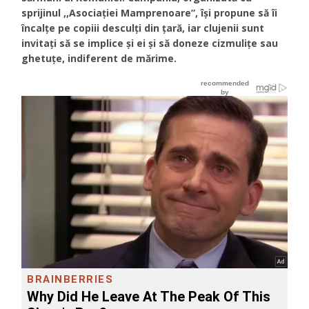
sprijinul ,,Asociației Mamprenoare”, își propune să îi
încalțe pe copiii desculți din țară, iar clujenii sunt
invitați să se implice și ei și să doneze cizmulițe sau
ghetuțe, indiferent de mărime.