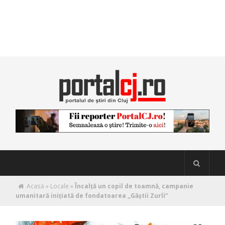
Acasă
»
Locale
»
Încalță un copil de toamnă, campanie
umanitară inițiată de fondatoarea ,,Găștii Zurli”