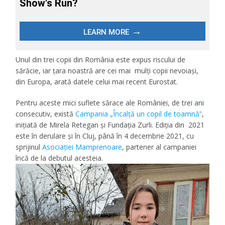
Unul din trei copii din România este expus riscului de
sărăcie, iar țara noastră are cei mai mulți copii nevoiași,
din Europa, arată datele celui mai recent Eurostat.
Pentru aceste mici suflete sărace ale României, de trei ani
consecutiv, există
Campania „Încalță un copil de toamnă”
,
inițiată de Mirela Retegan și Fundația Zurli. Ediția din 2021
este în derulare și în Cluj, până în 4 decembrie 2021, cu
sprijinul
Asociației Mamprenoare
, partener al campaniei
încă de la debutul acesteia.