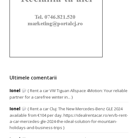
Ultimele comentarii
Ionel
{ Rent a car VW Tiguan Allspace 4Motion: Your reliable
partner for a carefree winter in... }
Ionel
{ Rent a car Cluj: The New Mercedes-Benz GLE 2024
available from €104 per day. https://idealrentacar.ro/en/b-rent-
a-car-mercedes-gle-2024-the-ideal-solution-for-mountain-
holidays-and-business-trips }