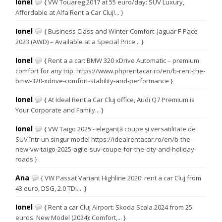
Ionel
{ VW Touareg 2017 at 55 euro/day: SUV Luxury,
Affordable at Alfa Rent a Car Cluj!... }
Ionel
{ Business Class and Winter Comfort: Jaguar F-Pace
2023 (AWD) – Available at a Special Price... }
Ionel
{ Rent a a car: BMW 320 xDrive Automatic – premium
comfort for any trip. https://www.phprentacar.ro/en/b-rent-the-
bmw-320-xdrive-comfort-stability-and-performance }
Ionel
{ At Ideal Rent a Car Cluj office, Audi Q7 Premium is
Your Corporate and Family... }
Ionel
{ VW Taigo 2025 - eleganță coupe și versatilitate de
SUV într-un singur model https://idealrentacar.ro/en/b-the-
new-vw-taigo-2025-agile-suv-coupe-for-the-city-and-holiday-
roads }
Ana
{ VW Passat Variant Highline 2020: rent a car Cluj from
43 euro, DSG, 2.0 TDI.... }
Ionel
{ Rent a car Cluj Airport: Skoda Scala 2024 from 25
euros. New Model (2024): Comfort,... }