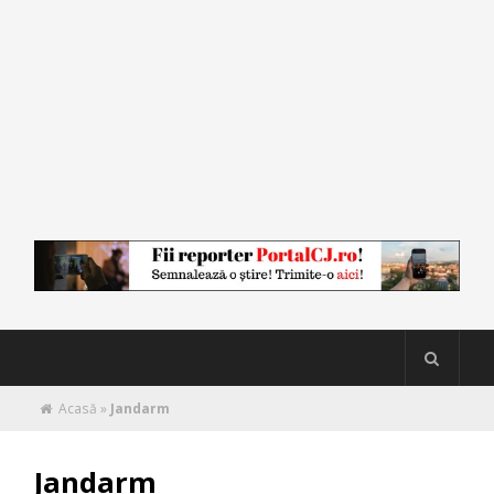
Acasă
»
Jandarm
Jandarm