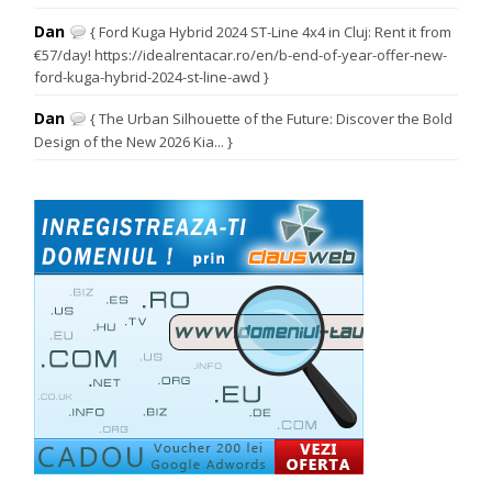
Dan
{ Ford Kuga Hybrid 2024 ST-Line 4x4 in Cluj: Rent it from
€57/day! https://idealrentacar.ro/en/b-end-of-year-offer-new-
ford-kuga-hybrid-2024-st-line-awd }
Dan
{ The Urban Silhouette of the Future: Discover the Bold
Design of the New 2026 Kia... }