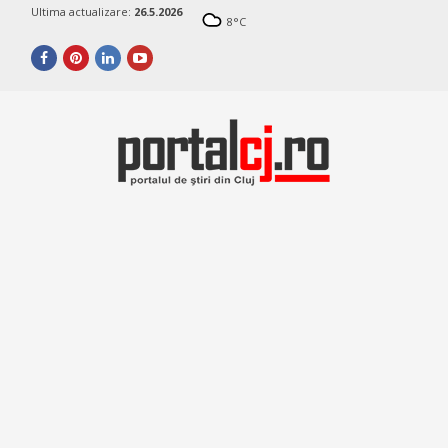
Ultima actualizare:
26.5.2026
8
°C