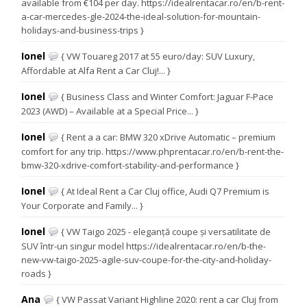
available from €104 per day. https://idealrentacar.ro/en/b-rent-
a-car-mercedes-gle-2024-the-ideal-solution-for-mountain-
holidays-and-business-trips }
Ionel
{ VW Touareg 2017 at 55 euro/day: SUV Luxury,
Affordable at Alfa Rent a Car Cluj!... }
Ionel
{ Business Class and Winter Comfort: Jaguar F-Pace
2023 (AWD) – Available at a Special Price... }
Ionel
{ Rent a a car: BMW 320 xDrive Automatic – premium
comfort for any trip. https://www.phprentacar.ro/en/b-rent-the-
bmw-320-xdrive-comfort-stability-and-performance }
Ionel
{ At Ideal Rent a Car Cluj office, Audi Q7 Premium is
Your Corporate and Family... }
Ionel
{ VW Taigo 2025 - eleganță coupe și versatilitate de
SUV într-un singur model https://idealrentacar.ro/en/b-the-
new-vw-taigo-2025-agile-suv-coupe-for-the-city-and-holiday-
roads }
Ana
{ VW Passat Variant Highline 2020: rent a car Cluj from