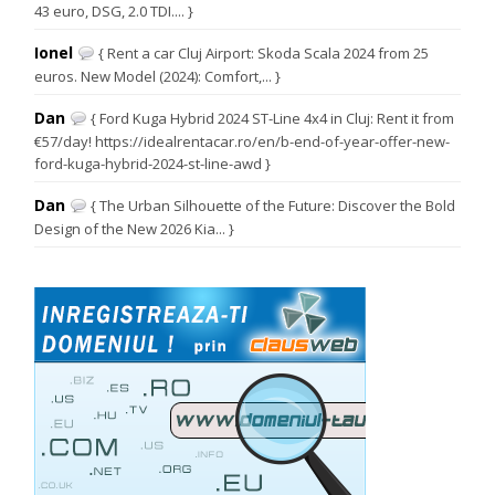
43 euro, DSG, 2.0 TDI.... }
Ionel
{ Rent a car Cluj Airport: Skoda Scala 2024 from 25
euros. New Model (2024): Comfort,... }
Dan
{ Ford Kuga Hybrid 2024 ST-Line 4x4 in Cluj: Rent it from
€57/day! https://idealrentacar.ro/en/b-end-of-year-offer-new-
ford-kuga-hybrid-2024-st-line-awd }
Dan
{ The Urban Silhouette of the Future: Discover the Bold
Design of the New 2026 Kia... }