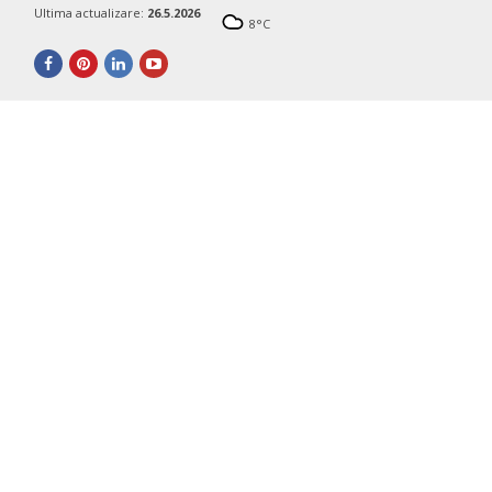
Ultima actualizare:
26.5.2026
8
°C