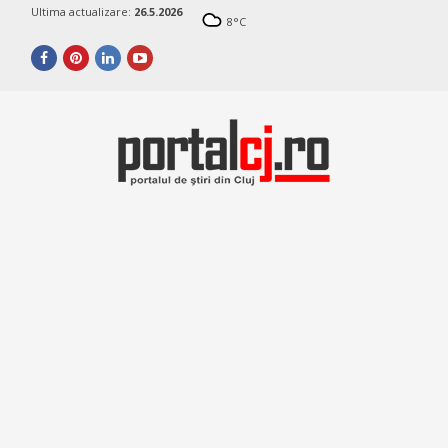
Ultima actualizare:
26.5.2026
8
°C