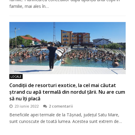
familie, mai ales în…
LOCALE
Condiţii de resorturi exotice, la cel mai căutat
ştrand cu apă termală din nordul ţării. Nu are cum
să nu îţi placă
23 iunie 2022
2 comentarii
Beneficiile apei termale de la Tășnad, județul Satu Mare,
sunt cunoscute de toată lumea. Acestea sunt extrem de…