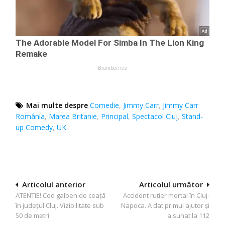
Mai multe despre
Comedie
,
Jimmy Carr
,
Jimmy Carr
România
,
Marea Britanie
,
Principal
,
Spectacol Cluj
,
Stand-
up Comedy
,
UK
Navigare
Articolul anterior
Articolul următor
ATENȚIE! Cod galben de ceață
Accident rutier mortal în Cluj-
în
în județul Cluj. Vizibilitate sub
Napoca. A dat primul ajutor și
articole
50 de metri
a sunat la 112