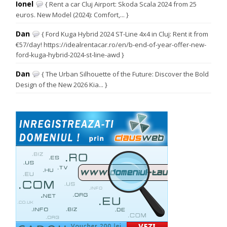
Ionel
{ Rent a car Cluj Airport: Skoda Scala 2024 from 25
euros. New Model (2024): Comfort,... }
Dan
{ Ford Kuga Hybrid 2024 ST-Line 4x4 in Cluj: Rent it from
€57/day! https://idealrentacar.ro/en/b-end-of-year-offer-new-
ford-kuga-hybrid-2024-st-line-awd }
Dan
{ The Urban Silhouette of the Future: Discover the Bold
Design of the New 2026 Kia... }