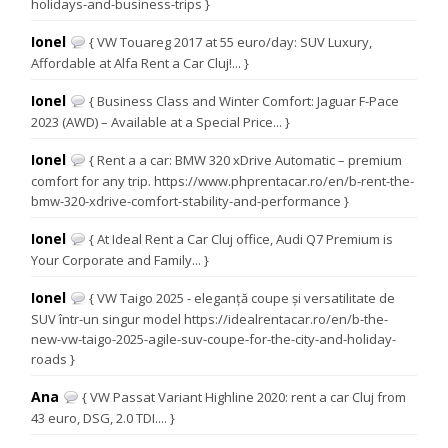
holidays-and-business-trips }
Ionel
{ VW Touareg 2017 at 55 euro/day: SUV Luxury,
Affordable at Alfa Rent a Car Cluj!... }
Ionel
{ Business Class and Winter Comfort: Jaguar F-Pace
2023 (AWD) – Available at a Special Price... }
Ionel
{ Rent a a car: BMW 320 xDrive Automatic – premium
comfort for any trip. https://www.phprentacar.ro/en/b-rent-the-
bmw-320-xdrive-comfort-stability-and-performance }
Ionel
{ At Ideal Rent a Car Cluj office, Audi Q7 Premium is
Your Corporate and Family... }
Ionel
{ VW Taigo 2025 - eleganță coupe și versatilitate de
SUV într-un singur model https://idealrentacar.ro/en/b-the-
new-vw-taigo-2025-agile-suv-coupe-for-the-city-and-holiday-
roads }
Ana
{ VW Passat Variant Highline 2020: rent a car Cluj from
43 euro, DSG, 2.0 TDI.... }