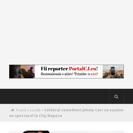
Acasă
»
Locale
»
Celebrul comediant Jimmy Carr va susține
un spectacol la Cluj-Napoca