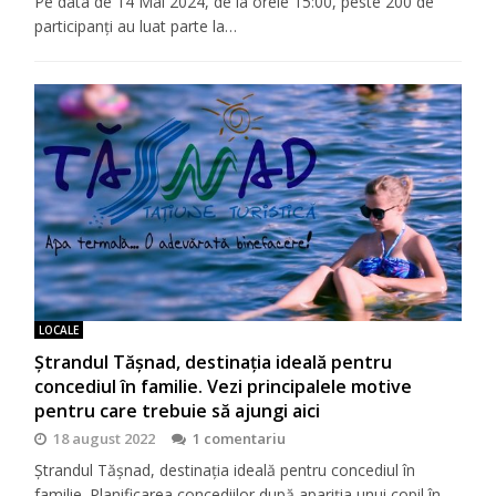
Pe data de 14 Mai 2024, de la orele 15:00, peste 200 de
participanți au luat parte la…
LOCALE
Ștrandul Tășnad, destinația ideală pentru
concediul în familie. Vezi principalele motive
pentru care trebuie să ajungi aici
18 august 2022
1 comentariu
Ștrandul Tășnad, destinația ideală pentru concediul în
familie. Planificarea concediilor după apariția unui copil în