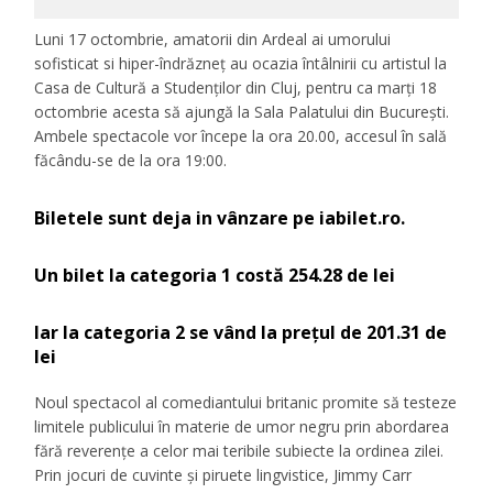
Luni 17 octombrie, amatorii din Ardeal ai umorului
sofisticat si hiper-îndrăzneț au ocazia întâlnirii cu artistul la
Casa de Cultură a Studenților din Cluj, pentru ca marți 18
octombrie acesta să ajungă la Sala Palatului din București.
Ambele spectacole vor începe la ora 20.00, accesul în sală
făcându-se de la ora 19:00.
Biletele sunt deja in vânzare pe iabilet.ro.
Un bilet la categoria 1 costă 254.28 de lei
Iar la categoria 2 se vând la prețul de 201.31 de
lei
Noul spectacol al comediantului britanic promite să testeze
limitele publicului în materie de umor negru prin abordarea
fără reverențe a celor mai teribile subiecte la ordinea zilei.
Prin jocuri de cuvinte și piruete lingvistice, Jimmy Carr