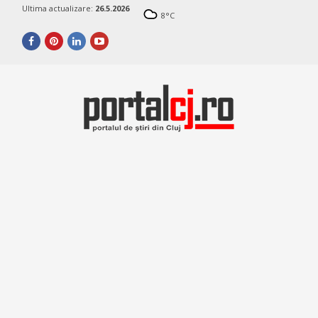
Ultima actualizare:
26.5.2026
8
°C