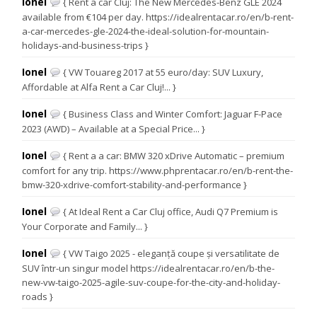
Ionel
{ Rent a car Cluj: The New Mercedes-Benz GLE 2024
available from €104 per day. https://idealrentacar.ro/en/b-rent-
a-car-mercedes-gle-2024-the-ideal-solution-for-mountain-
holidays-and-business-trips }
Ionel
{ VW Touareg 2017 at 55 euro/day: SUV Luxury,
Affordable at Alfa Rent a Car Cluj!... }
Ionel
{ Business Class and Winter Comfort: Jaguar F-Pace
2023 (AWD) – Available at a Special Price... }
Ionel
{ Rent a a car: BMW 320 xDrive Automatic – premium
comfort for any trip. https://www.phprentacar.ro/en/b-rent-the-
bmw-320-xdrive-comfort-stability-and-performance }
Ionel
{ At Ideal Rent a Car Cluj office, Audi Q7 Premium is
Your Corporate and Family... }
Ionel
{ VW Taigo 2025 - eleganță coupe și versatilitate de
SUV într-un singur model https://idealrentacar.ro/en/b-the-
new-vw-taigo-2025-agile-suv-coupe-for-the-city-and-holiday-
roads }