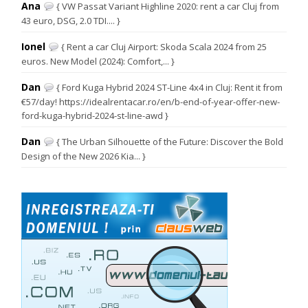
Ana
{ VW Passat Variant Highline 2020: rent a car Cluj from
43 euro, DSG, 2.0 TDI.... }
Ionel
{ Rent a car Cluj Airport: Skoda Scala 2024 from 25
euros. New Model (2024): Comfort,... }
Dan
{ Ford Kuga Hybrid 2024 ST-Line 4x4 in Cluj: Rent it from
€57/day! https://idealrentacar.ro/en/b-end-of-year-offer-new-
ford-kuga-hybrid-2024-st-line-awd }
Dan
{ The Urban Silhouette of the Future: Discover the Bold
Design of the New 2026 Kia... }