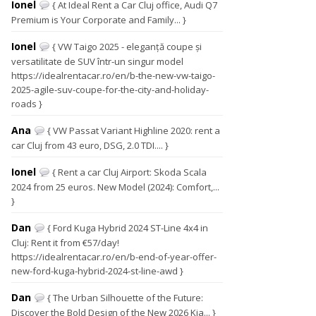
Ionel
{ At Ideal Rent a Car Cluj office, Audi Q7
Premium is Your Corporate and Family... }
Ionel
{ VW Taigo 2025 - eleganță coupe și
versatilitate de SUV într-un singur model
https://idealrentacar.ro/en/b-the-new-vw-taigo-
2025-agile-suv-coupe-for-the-city-and-holiday-
roads }
Ana
{ VW Passat Variant Highline 2020: rent a
car Cluj from 43 euro, DSG, 2.0 TDI.... }
Ionel
{ Rent a car Cluj Airport: Skoda Scala
2024 from 25 euros. New Model (2024): Comfort,...
}
Dan
{ Ford Kuga Hybrid 2024 ST-Line 4x4 in
Cluj: Rent it from €57/day!
https://idealrentacar.ro/en/b-end-of-year-offer-
new-ford-kuga-hybrid-2024-st-line-awd }
Dan
{ The Urban Silhouette of the Future:
Discover the Bold Design of the New 2026 Kia... }