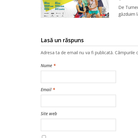
De Turneu
găzduim l
Lasă un răspuns
Adresa ta de email nu va fi publicată.
Câmpurile o
Nume
*
Email
*
Site web