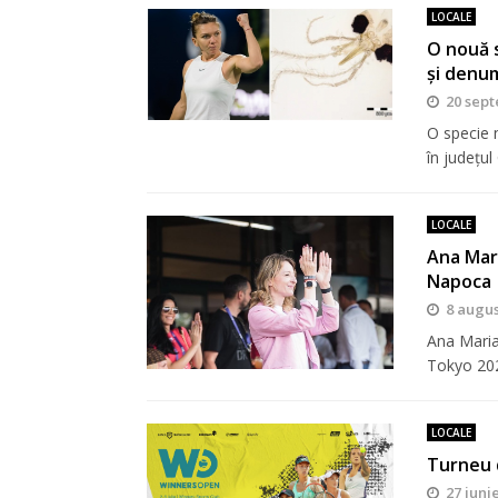
LOCALE
O nouă s
și denu
20 sept
O specie 
în județul
LOCALE
Ana Mari
Napoca
8 augus
Ana Maria 
Tokyo 202
LOCALE
Turneu d
27 iuni