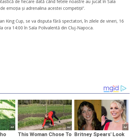
tastică de fiecare dată când fetele noastre au jucat în Sala
de emoţia şi adrenalina acestei competiţii”.
ean King Cup, se va disputa fără spectatori, în zilele de vineri, 16
e la ora 14:00 în Sala Polivalentă din Cluj-Napoca.