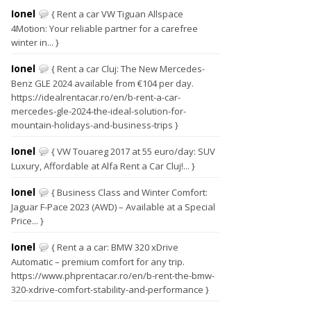
Ionel
{ Rent a car VW Tiguan Allspace
4Motion: Your reliable partner for a carefree
winter in... }
Ionel
{ Rent a car Cluj: The New Mercedes-
Benz GLE 2024 available from €104 per day.
https://idealrentacar.ro/en/b-rent-a-car-
mercedes-gle-2024-the-ideal-solution-for-
mountain-holidays-and-business-trips }
Ionel
{ VW Touareg 2017 at 55 euro/day: SUV
Luxury, Affordable at Alfa Rent a Car Cluj!... }
Ionel
{ Business Class and Winter Comfort:
Jaguar F-Pace 2023 (AWD) – Available at a Special
Price... }
Ionel
{ Rent a a car: BMW 320 xDrive
Automatic – premium comfort for any trip.
https://www.phprentacar.ro/en/b-rent-the-bmw-
320-xdrive-comfort-stability-and-performance }