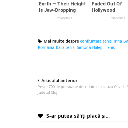
Mai multe despre
confruntare tenis
,
Irina B
România-Italia tenis
,
Simona Halep
,
Tenis
Navigare
Articolul anterior
Peste 700 de persoane decedate din cauza Covid-19
în
județul Cluj
articole
S-ar putea să îți placă și…