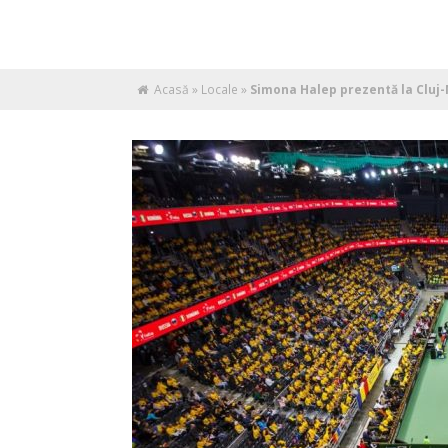
Acasă
»
Locale
»
Simona Halep prezentă la Cluj