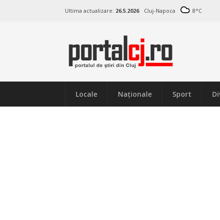
Ultima actualizare:
26.5.2026
Cluj-Napoca
8
°C
Locale
Naţionale
Sport
Di