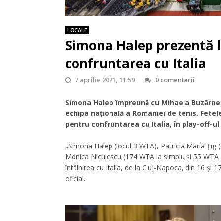
LOCALE
Simona Halep prezentă 
confruntarea cu Italia
7 aprilie 2021, 11:59
0 comentarii
Simona Halep împreună cu Mihaela Buzărnescu
echipa națională a României de tenis. Fetele
pentru confruntarea cu Italia, în play-off-ul
„Simona Halep (locul 3 WTA), Patricia Maria Ţig
Monica Niculescu (174 WTA la simplu şi 55 WTA l
întâlnirea cu Italia, de la Cluj-Napoca, din 16 şi
oficial.