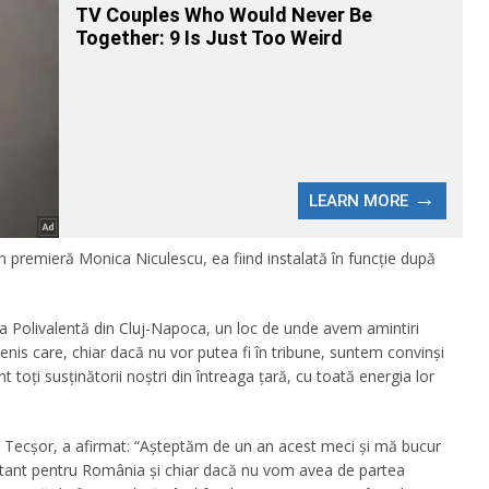
în premieră Monica Niculescu, ea fiind instalată în funcţie după
a Polivalentă din Cluj-Napoca, un loc de unde avem amintiri
nis care, chiar dacă nu vor putea fi în tribune, suntem convinşi
t toţi susţinătorii noştri din întreaga ţară, cu toată energia lor
a Tecşor, a afirmat: “Aşteptăm de un an acest meci şi mă bucur
ortant pentru România şi chiar dacă nu vom avea de partea