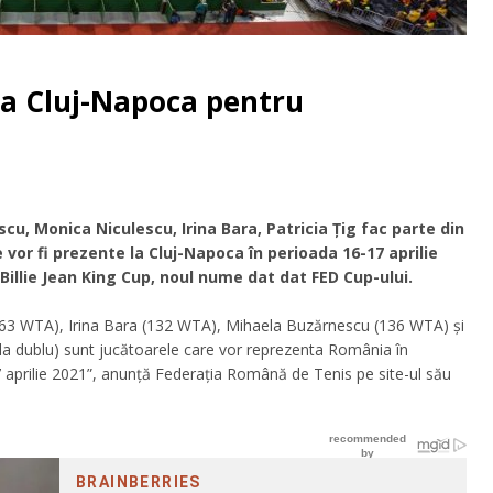
la Cluj-Napoca pentru
, Monica Niculescu, Irina Bara, Patricia Ţig fac parte din
 vor fi prezente la Cluj-Napoca în perioada 16-17 aprilie
 Billie Jean King Cup, noul nume dat dat FED Cup-ului.
 (63 WTA), Irina Bara (132 WTA), Mihaela Buzărnescu (136 WTA) şi
a dublu) sunt jucătoarele care vor reprezenta România în
 17 aprilie 2021”, anunţă Federaţia Română de Tenis pe site-ul său