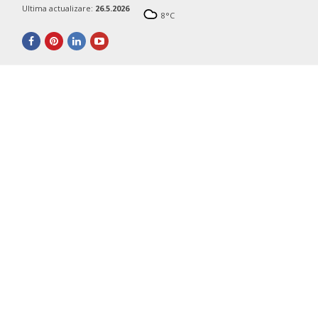
Ultima actualizare:
26.5.2026
8
°C