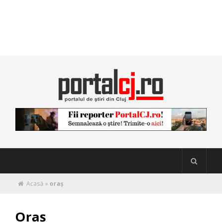
Acasă
»
oraș
Oraș