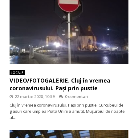
LOCALE
VIDEO/FOTOGALERIE. Cluj în vremea
coronavirusului. Paşi prin pustie
22 martie 2020, 10:59
0 comentarii
Cluj în vremea coronavirusului. Paşi prin pustie. Curcubeul de
glasuri care umplea Piaţa Unirii a amuţit. Muşuroiul de noapte
al…