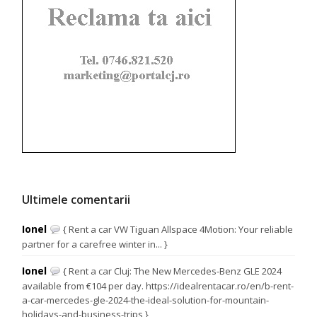
Ultimele comentarii
Ionel
{ Rent a car VW Tiguan Allspace 4Motion: Your reliable
partner for a carefree winter in... }
Ionel
{ Rent a car Cluj: The New Mercedes-Benz GLE 2024
available from €104 per day. https://idealrentacar.ro/en/b-rent-
a-car-mercedes-gle-2024-the-ideal-solution-for-mountain-
holidays-and-business-trips }