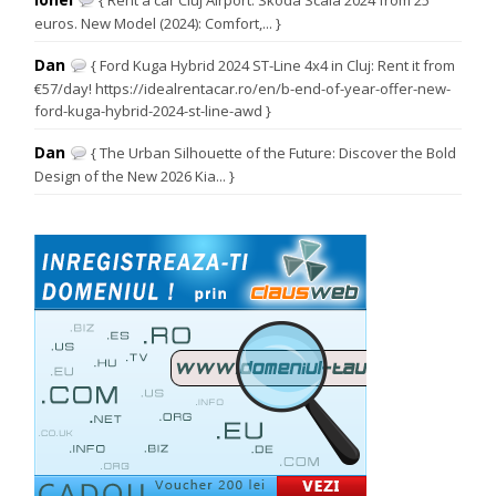
euros. New Model (2024): Comfort,... }
Dan
{ Ford Kuga Hybrid 2024 ST-Line 4x4 in Cluj: Rent it from
€57/day! https://idealrentacar.ro/en/b-end-of-year-offer-new-
ford-kuga-hybrid-2024-st-line-awd }
Dan
{ The Urban Silhouette of the Future: Discover the Bold
Design of the New 2026 Kia... }