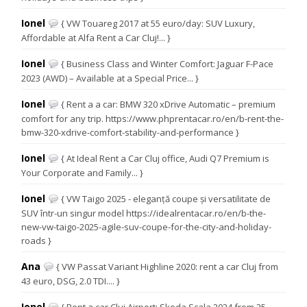
Ionel
{ VW Touareg 2017 at 55 euro/day: SUV Luxury,
Affordable at Alfa Rent a Car Cluj!... }
Ionel
{ Business Class and Winter Comfort: Jaguar F-Pace
2023 (AWD) – Available at a Special Price... }
Ionel
{ Rent a a car: BMW 320 xDrive Automatic – premium
comfort for any trip. https://www.phprentacar.ro/en/b-rent-the-
bmw-320-xdrive-comfort-stability-and-performance }
Ionel
{ At Ideal Rent a Car Cluj office, Audi Q7 Premium is
Your Corporate and Family... }
Ionel
{ VW Taigo 2025 - eleganță coupe și versatilitate de
SUV într-un singur model https://idealrentacar.ro/en/b-the-
new-vw-taigo-2025-agile-suv-coupe-for-the-city-and-holiday-
roads }
Ana
{ VW Passat Variant Highline 2020: rent a car Cluj from
43 euro, DSG, 2.0 TDI.... }
Ionel
{ Rent a car Cluj Airport: Skoda Scala 2024 from 25