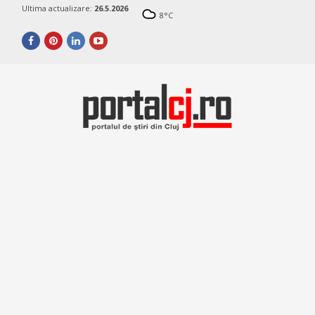
Ultima actualizare:
26.5.2026
8
°C