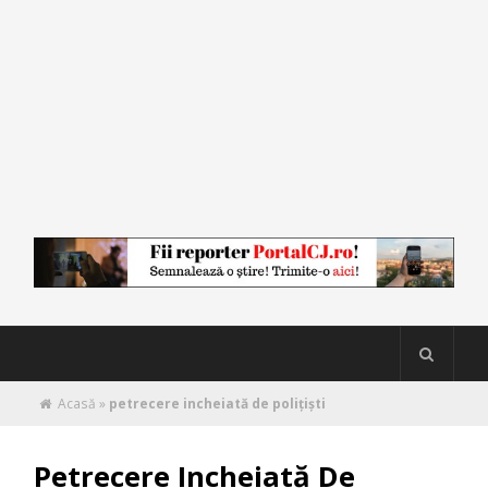
Acasă
»
petrecere incheiată de polițiști
Petrecere Incheiată De