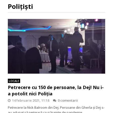
Polițiști
LOCALE
Petrecere cu 150 de persoane, la Dej! Nu i-
a potolit nici Poliția
14 februarie 2021, 11:18
0 comentarii
Petrecere la Nick Balroom din Dej. Persoane din Gherla și Dej s-
au adunat să petreacă ca și înainte de pandemie.…