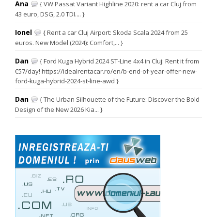
Ana
{ VW Passat Variant Highline 2020: rent a car Cluj from
43 euro, DSG, 2.0 TDI.... }
Ionel
{ Rent a car Cluj Airport: Skoda Scala 2024 from 25
euros. New Model (2024): Comfort,... }
Dan
{ Ford Kuga Hybrid 2024 ST-Line 4x4 in Cluj: Rent it from
€57/day! https://idealrentacar.ro/en/b-end-of-year-offer-new-
ford-kuga-hybrid-2024-st-line-awd }
Dan
{ The Urban Silhouette of the Future: Discover the Bold
Design of the New 2026 Kia... }