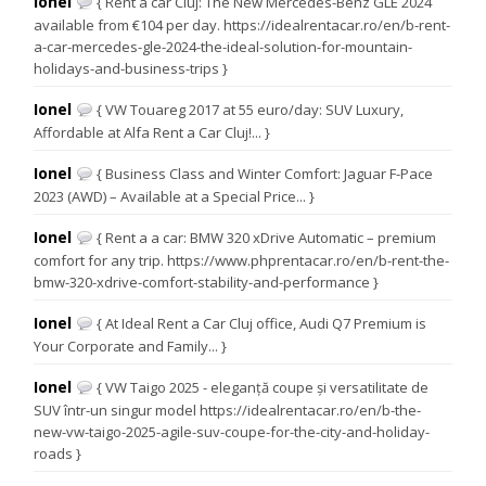
Ionel
{ Rent a car Cluj: The New Mercedes-Benz GLE 2024
available from €104 per day. https://idealrentacar.ro/en/b-rent-
a-car-mercedes-gle-2024-the-ideal-solution-for-mountain-
holidays-and-business-trips }
Ionel
{ VW Touareg 2017 at 55 euro/day: SUV Luxury,
Affordable at Alfa Rent a Car Cluj!... }
Ionel
{ Business Class and Winter Comfort: Jaguar F-Pace
2023 (AWD) – Available at a Special Price... }
Ionel
{ Rent a a car: BMW 320 xDrive Automatic – premium
comfort for any trip. https://www.phprentacar.ro/en/b-rent-the-
bmw-320-xdrive-comfort-stability-and-performance }
Ionel
{ At Ideal Rent a Car Cluj office, Audi Q7 Premium is
Your Corporate and Family... }
Ionel
{ VW Taigo 2025 - eleganță coupe și versatilitate de
SUV într-un singur model https://idealrentacar.ro/en/b-the-
new-vw-taigo-2025-agile-suv-coupe-for-the-city-and-holiday-
roads }