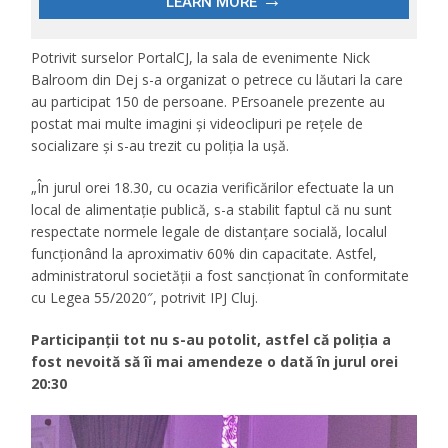
Potrivit surselor PortalCJ, la sala de evenimente Nick
Balroom din Dej s-a organizat o petrece cu lăutari la care
au participat 150 de persoane. PErsoanele prezente au
postat mai multe imagini și videoclipuri pe rețele de
socializare și s-au trezit cu poliția la ușă.
„În jurul orei 18.30, cu ocazia verificărilor efectuate la un
local de alimentație publică, s-a stabilit faptul că nu sunt
respectate normele legale de distanțare socială, localul
funcționând la aproximativ 60% din capacitate. Astfel,
administratorul societății a fost sancționat în conformitate
cu Legea 55/2020″, potrivit IPJ Cluj.
Participanții tot nu s-au potolit, astfel că poliția a
fost nevoită să îi mai amendeze o dată în jurul orei
20:30