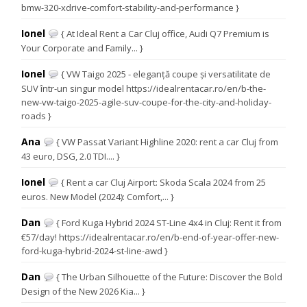
bmw-320-xdrive-comfort-stability-and-performance }
Ionel
{ At Ideal Rent a Car Cluj office, Audi Q7 Premium is
Your Corporate and Family... }
Ionel
{ VW Taigo 2025 - eleganță coupe și versatilitate de
SUV într-un singur model https://idealrentacar.ro/en/b-the-
new-vw-taigo-2025-agile-suv-coupe-for-the-city-and-holiday-
roads }
Ana
{ VW Passat Variant Highline 2020: rent a car Cluj from
43 euro, DSG, 2.0 TDI.... }
Ionel
{ Rent a car Cluj Airport: Skoda Scala 2024 from 25
euros. New Model (2024): Comfort,... }
Dan
{ Ford Kuga Hybrid 2024 ST-Line 4x4 in Cluj: Rent it from
€57/day! https://idealrentacar.ro/en/b-end-of-year-offer-new-
ford-kuga-hybrid-2024-st-line-awd }
Dan
{ The Urban Silhouette of the Future: Discover the Bold
Design of the New 2026 Kia... }