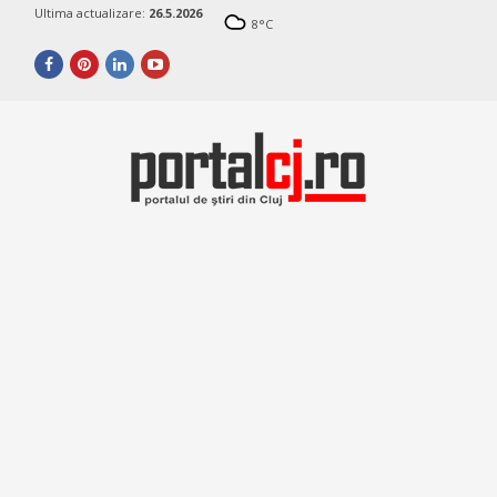
Ultima actualizare:
26.5.2026
8
°C