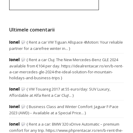
Ultimele comentarii
Ionel
{ Rent a car VW Tiguan Allspace 4Motion: Your reliable
partner for a carefree winter in... }
Ionel
{ Rent a car Cluj: The New Mercedes-Benz GLE 2024
available from €104 per day. https://idealrentacar.ro/en/b-rent-
a-car-mercedes-gle-2024-the-ideal-solution-for-mountain-
holidays-and-business-trips }
Ionel
{ VW Touareg 2017 at 55 euro/day: SUV Luxury,
Affordable at Alfa Rent a Car Cluj!... }
Ionel
{ Business Class and Winter Comfort: Jaguar F-Pace
2023 (AWD) – Available at a Special Price... }
Ionel
{ Rent a a car: BMW 320 xDrive Automatic – premium
comfort for any trip. https://www.phprentacar.ro/en/b-rent-the-