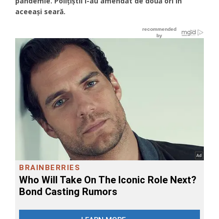
pandemie. Polițiștii i-au amendat de două ori în
aceeași seară.