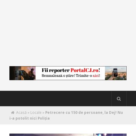
Acasă
»
Locale
»
Petrecere cu 150 de persoane, la Dej! Nu
i-a potolit nici Poliția