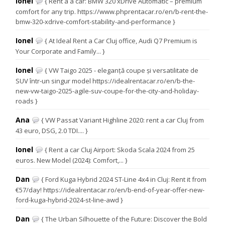
Ionel
{ Rent a a car: BMW 320 xDrive Automatic – premium
comfort for any trip. https://www.phprentacar.ro/en/b-rent-the-
bmw-320-xdrive-comfort-stability-and-performance }
Ionel
{ At Ideal Rent a Car Cluj office, Audi Q7 Premium is
Your Corporate and Family... }
Ionel
{ VW Taigo 2025 - eleganță coupe și versatilitate de
SUV într-un singur model https://idealrentacar.ro/en/b-the-
new-vw-taigo-2025-agile-suv-coupe-for-the-city-and-holiday-
roads }
Ana
{ VW Passat Variant Highline 2020: rent a car Cluj from
43 euro, DSG, 2.0 TDI.... }
Ionel
{ Rent a car Cluj Airport: Skoda Scala 2024 from 25
euros. New Model (2024): Comfort,... }
Dan
{ Ford Kuga Hybrid 2024 ST-Line 4x4 in Cluj: Rent it from
€57/day! https://idealrentacar.ro/en/b-end-of-year-offer-new-
ford-kuga-hybrid-2024-st-line-awd }
Dan
{ The Urban Silhouette of the Future: Discover the Bold