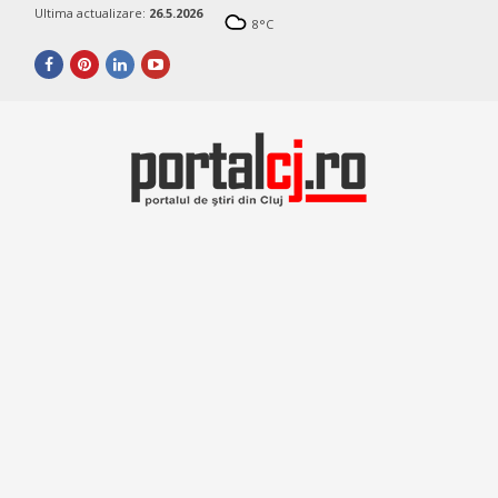
Ultima actualizare:
26.5.2026
8
°C