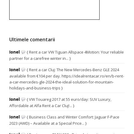
Ultimele comentarii
Ionel
{ Rent a car VW Tiguan Allspace 4Motion: Your reliable
partner for a carefree winter in... }
Ionel
{ Rent a car Cluj: The New Mercedes-Benz GLE 2024
available from €104 per day. https://idealrentacar.ro/en/b-rent-
a-car-mercedes-gle-2024-the-ideal-solution-for-mountain-
holidays-and-business-trips }
Ionel
{ VW Touareg 2017 at 55 euro/day: SUV Luxury,
Affordable at Alfa Rent a Car Cluj!... }
Ionel
{ Business Class and Winter Comfort: Jaguar F-Pace
2023 (AWD) – Available at a Special Price... }