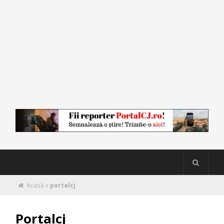
Acasă
»
portalcj
Portalcj