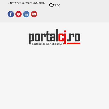
Ultima actualizare:
26.5.2026
8
°C