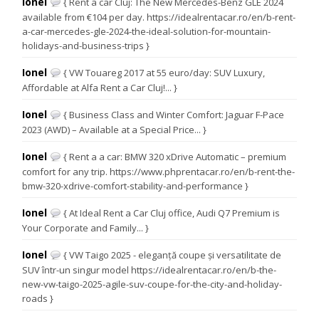
Ionel
{ Rent a car Cluj: The New Mercedes-Benz GLE 2024
available from €104 per day. https://idealrentacar.ro/en/b-rent-
a-car-mercedes-gle-2024-the-ideal-solution-for-mountain-
holidays-and-business-trips }
Ionel
{ VW Touareg 2017 at 55 euro/day: SUV Luxury,
Affordable at Alfa Rent a Car Cluj!... }
Ionel
{ Business Class and Winter Comfort: Jaguar F-Pace
2023 (AWD) – Available at a Special Price... }
Ionel
{ Rent a a car: BMW 320 xDrive Automatic – premium
comfort for any trip. https://www.phprentacar.ro/en/b-rent-the-
bmw-320-xdrive-comfort-stability-and-performance }
Ionel
{ At Ideal Rent a Car Cluj office, Audi Q7 Premium is
Your Corporate and Family... }
Ionel
{ VW Taigo 2025 - eleganță coupe și versatilitate de
SUV într-un singur model https://idealrentacar.ro/en/b-the-
new-vw-taigo-2025-agile-suv-coupe-for-the-city-and-holiday-
roads }