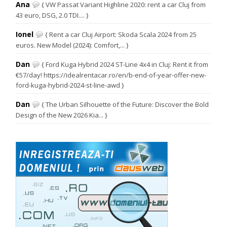
Ana
{ VW Passat Variant Highline 2020: rent a car Cluj from
43 euro, DSG, 2.0 TDI.... }
Ionel
{ Rent a car Cluj Airport: Skoda Scala 2024 from 25
euros. New Model (2024): Comfort,... }
Dan
{ Ford Kuga Hybrid 2024 ST-Line 4x4 in Cluj: Rent it from
€57/day! https://idealrentacar.ro/en/b-end-of-year-offer-new-
ford-kuga-hybrid-2024-st-line-awd }
Dan
{ The Urban Silhouette of the Future: Discover the Bold
Design of the New 2026 Kia... }