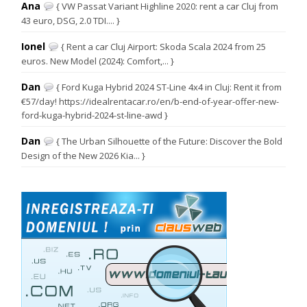
Ana
{ VW Passat Variant Highline 2020: rent a car Cluj from
43 euro, DSG, 2.0 TDI.... }
Ionel
{ Rent a car Cluj Airport: Skoda Scala 2024 from 25
euros. New Model (2024): Comfort,... }
Dan
{ Ford Kuga Hybrid 2024 ST-Line 4x4 in Cluj: Rent it from
€57/day! https://idealrentacar.ro/en/b-end-of-year-offer-new-
ford-kuga-hybrid-2024-st-line-awd }
Dan
{ The Urban Silhouette of the Future: Discover the Bold
Design of the New 2026 Kia... }