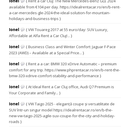
Ionel
{ Rent a car Cluj: The New Mercedes-Benz GLE 2024
available from €104 per day. https://idealrentacar.ro/en/b-rent-
a-car-mercedes-gle-2024-the-ideal-solution-for-mountain-
holidays-and-business-trips }
Ionel
{ VW Touareg 2017 at 55 euro/day: SUV Luxury,
Affordable at Alfa Rent a Car Cluj!... }
Ionel
{ Business Class and Winter Comfort: Jaguar F-Pace
2023 (AWD) – Available at a Special Price... }
Ionel
{ Rent a a car: BMW 320 xDrive Automatic – premium
comfort for any trip. https://www.phprentacar.ro/en/b-rent-the-
bmw-320-xdrive-comfort-stability-and-performance }
Ionel
{ At Ideal Rent a Car Cluj office, Audi Q7 Premium is
Your Corporate and Family... }
Ionel
{ VW Taigo 2025 - eleganță coupe și versatilitate de
SUV într-un singur model https://idealrentacar.ro/en/b-the-
new-vw-taigo-2025-agile-suv-coupe-for-the-city-and-holiday-
roads }