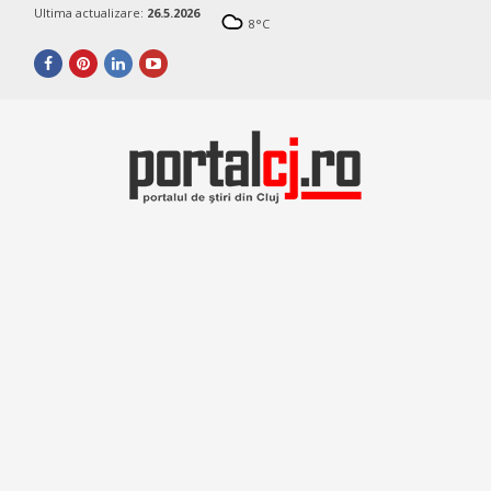
Ultima actualizare:
26.5.2026
8
°C