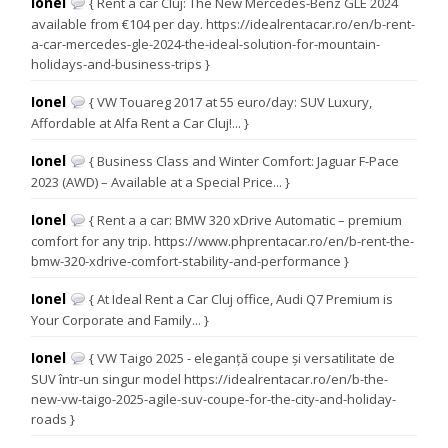
Ionel
{ Rent a car Cluj: The New Mercedes-Benz GLE 2024
available from €104 per day. https://idealrentacar.ro/en/b-rent-
a-car-mercedes-gle-2024-the-ideal-solution-for-mountain-
holidays-and-business-trips }
Ionel
{ VW Touareg 2017 at 55 euro/day: SUV Luxury,
Affordable at Alfa Rent a Car Cluj!... }
Ionel
{ Business Class and Winter Comfort: Jaguar F-Pace
2023 (AWD) – Available at a Special Price... }
Ionel
{ Rent a a car: BMW 320 xDrive Automatic – premium
comfort for any trip. https://www.phprentacar.ro/en/b-rent-the-
bmw-320-xdrive-comfort-stability-and-performance }
Ionel
{ At Ideal Rent a Car Cluj office, Audi Q7 Premium is
Your Corporate and Family... }
Ionel
{ VW Taigo 2025 - eleganță coupe și versatilitate de
SUV într-un singur model https://idealrentacar.ro/en/b-the-
new-vw-taigo-2025-agile-suv-coupe-for-the-city-and-holiday-
roads }