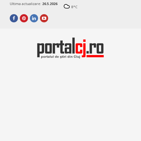
Ultima actualizare:
26.5.2026
8
°C