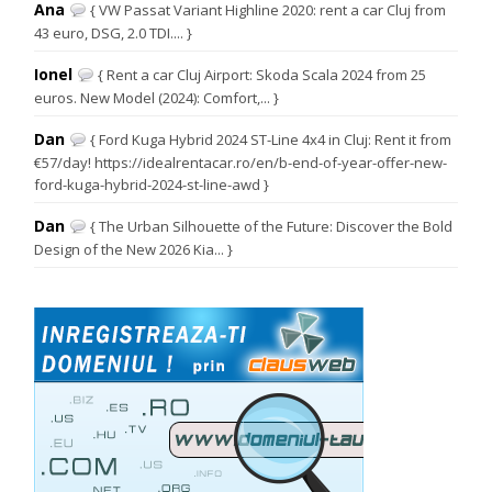
Ana
{ VW Passat Variant Highline 2020: rent a car Cluj from
43 euro, DSG, 2.0 TDI.... }
Ionel
{ Rent a car Cluj Airport: Skoda Scala 2024 from 25
euros. New Model (2024): Comfort,... }
Dan
{ Ford Kuga Hybrid 2024 ST-Line 4x4 in Cluj: Rent it from
€57/day! https://idealrentacar.ro/en/b-end-of-year-offer-new-
ford-kuga-hybrid-2024-st-line-awd }
Dan
{ The Urban Silhouette of the Future: Discover the Bold
Design of the New 2026 Kia... }