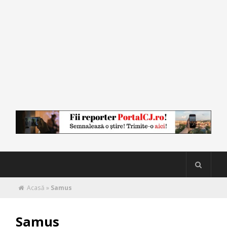
Acasă
»
Samus
Samus