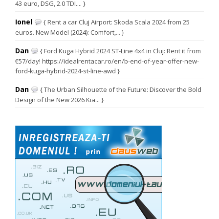
43 euro, DSG, 2.0 TDI.... }
Ionel
{ Rent a car Cluj Airport: Skoda Scala 2024 from 25
euros. New Model (2024): Comfort,... }
Dan
{ Ford Kuga Hybrid 2024 ST-Line 4x4 in Cluj: Rent it from
€57/day! https://idealrentacar.ro/en/b-end-of-year-offer-new-
ford-kuga-hybrid-2024-st-line-awd }
Dan
{ The Urban Silhouette of the Future: Discover the Bold
Design of the New 2026 Kia... }