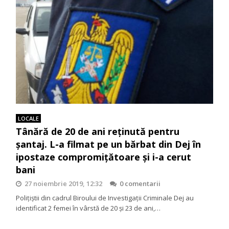
LOCALE
Tânără de 20 de ani reținută pentru
șantaj. L-a filmat pe un bărbat din Dej în
ipostaze compromițătoare și i-a cerut
bani
27 noiembrie 2019, 12:32
0 comentarii
Poliţiştii din cadrul Biroului de Investigaţii Criminale Dej au
identificat 2 femei în vârstă de 20 şi 23 de ani,…