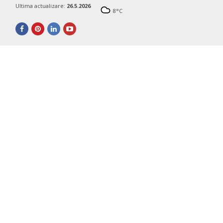
Ultima actualizare:
26.5.2026
8
°C