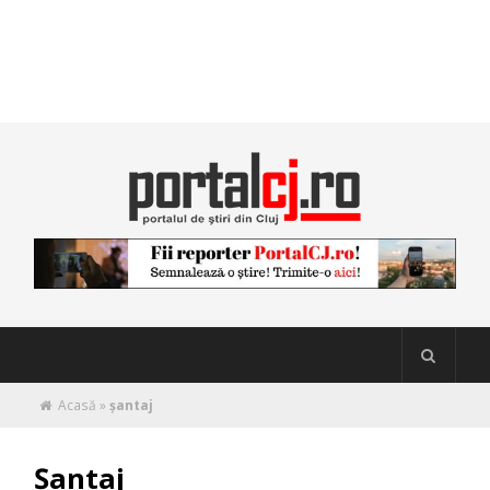
Acasă
»
șantaj
Șantaj