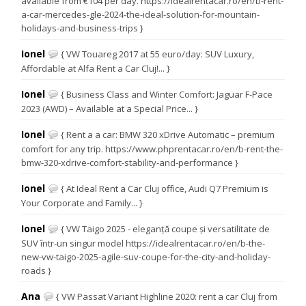
available from €104 per day. https://idealrentacar.ro/en/b-rent-
a-car-mercedes-gle-2024-the-ideal-solution-for-mountain-
holidays-and-business-trips }
Ionel
{ VW Touareg 2017 at 55 euro/day: SUV Luxury,
Affordable at Alfa Rent a Car Cluj!... }
Ionel
{ Business Class and Winter Comfort: Jaguar F-Pace
2023 (AWD) – Available at a Special Price... }
Ionel
{ Rent a a car: BMW 320 xDrive Automatic – premium
comfort for any trip. https://www.phprentacar.ro/en/b-rent-the-
bmw-320-xdrive-comfort-stability-and-performance }
Ionel
{ At Ideal Rent a Car Cluj office, Audi Q7 Premium is
Your Corporate and Family... }
Ionel
{ VW Taigo 2025 - eleganță coupe și versatilitate de
SUV într-un singur model https://idealrentacar.ro/en/b-the-
new-vw-taigo-2025-agile-suv-coupe-for-the-city-and-holiday-
roads }
Ana
{ VW Passat Variant Highline 2020: rent a car Cluj from