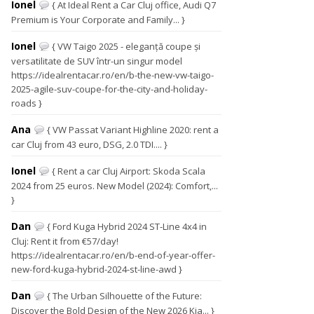
Ionel
{ At Ideal Rent a Car Cluj office, Audi Q7
Premium is Your Corporate and Family... }
Ionel
{ VW Taigo 2025 - eleganță coupe și
versatilitate de SUV într-un singur model
https://idealrentacar.ro/en/b-the-new-vw-taigo-
2025-agile-suv-coupe-for-the-city-and-holiday-
roads }
Ana
{ VW Passat Variant Highline 2020: rent a
car Cluj from 43 euro, DSG, 2.0 TDI.... }
Ionel
{ Rent a car Cluj Airport: Skoda Scala
2024 from 25 euros. New Model (2024): Comfort,...
}
Dan
{ Ford Kuga Hybrid 2024 ST-Line 4x4 in
Cluj: Rent it from €57/day!
https://idealrentacar.ro/en/b-end-of-year-offer-
new-ford-kuga-hybrid-2024-st-line-awd }
Dan
{ The Urban Silhouette of the Future:
Discover the Bold Design of the New 2026 Kia... }