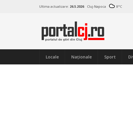
Ultima actualizare:
26.5.2026
Cluj-Napoca
8
°C
Locale
Naţionale
Sport
Di