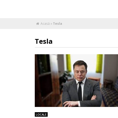
Acasă
»
Tesla
Tesla
LOCALE