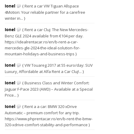
Ionel
{ Rent a car VW Tiguan Allspace
4Motion: Your reliable partner for a carefree
winter in... }
Ionel
{ Rent a car Cluj: The New Mercedes-
Benz GLE 2024 available from €104 per day.
https://idealrentacar.ro/en/b-rent-a-car-
mercedes-gle-2024-the-ideal-solution-for-
mountain-holidays-and-business-trips }
Ionel
{ VW Touareg 2017 at 55 euro/day: SUV
Luxury, Affordable at Alfa Rent a Car Cluj!... }
Ionel
{ Business Class and Winter Comfort:
Jaguar F-Pace 2023 (AWD) – Available at a Special
Price... }
Ionel
{ Rent a a car: BMW 320 xDrive
Automatic – premium comfort for any trip.
https://www.phprentacar.ro/en/b-rent-the-bmw-
320-xdrive-comfort-stability-and-performance }