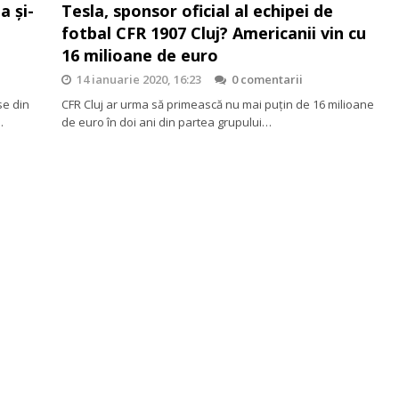
a și-
Tesla, sponsor oficial al echipei de
fotbal CFR 1907 Cluj? Americanii vin cu
16 milioane de euro
14 ianuarie 2020, 16:23
0 comentarii
se din
CFR Cluj ar urma să primească nu mai puțin de 16 milioane
…
de euro în doi ani din partea grupului…