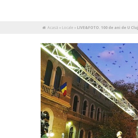
Acasă
»
Locale
»
LIVE&FOTO. 100 de ani de U Cluj