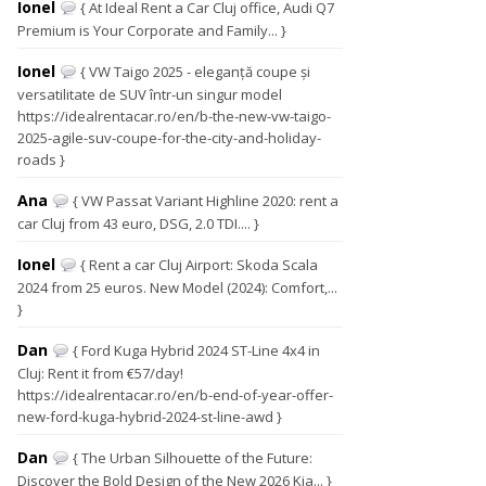
Ionel
{ At Ideal Rent a Car Cluj office, Audi Q7
Premium is Your Corporate and Family... }
Ionel
{ VW Taigo 2025 - eleganță coupe și
versatilitate de SUV într-un singur model
https://idealrentacar.ro/en/b-the-new-vw-taigo-
2025-agile-suv-coupe-for-the-city-and-holiday-
roads }
Ana
{ VW Passat Variant Highline 2020: rent a
car Cluj from 43 euro, DSG, 2.0 TDI.... }
Ionel
{ Rent a car Cluj Airport: Skoda Scala
2024 from 25 euros. New Model (2024): Comfort,...
}
Dan
{ Ford Kuga Hybrid 2024 ST-Line 4x4 in
Cluj: Rent it from €57/day!
https://idealrentacar.ro/en/b-end-of-year-offer-
new-ford-kuga-hybrid-2024-st-line-awd }
Dan
{ The Urban Silhouette of the Future:
Discover the Bold Design of the New 2026 Kia... }