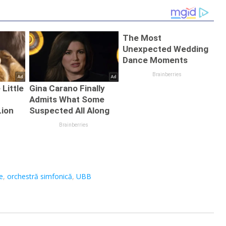
e
,
orchestră simfonică
,
UBB