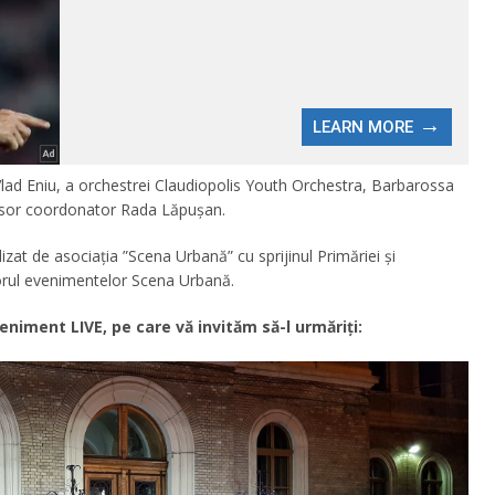
Vlad Eniu, a orchestrei Claudiopolis Youth Orchestra, Barbarossa
esor coordonator Rada Lăpușan.
at de asociația ”Scena Urbană” cu sprijinul Primăriei și
torul evenimentelor Scena Urbană.
niment LIVE, pe care vă invităm să-l urmăriți: