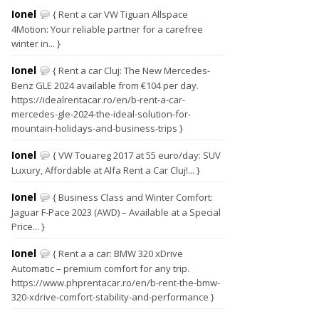
Ionel
{ Rent a car VW Tiguan Allspace
4Motion: Your reliable partner for a carefree
winter in... }
Ionel
{ Rent a car Cluj: The New Mercedes-
Benz GLE 2024 available from €104 per day.
https://idealrentacar.ro/en/b-rent-a-car-
mercedes-gle-2024-the-ideal-solution-for-
mountain-holidays-and-business-trips }
Ionel
{ VW Touareg 2017 at 55 euro/day: SUV
Luxury, Affordable at Alfa Rent a Car Cluj!... }
Ionel
{ Business Class and Winter Comfort:
Jaguar F-Pace 2023 (AWD) – Available at a Special
Price... }
Ionel
{ Rent a a car: BMW 320 xDrive
Automatic – premium comfort for any trip.
https://www.phprentacar.ro/en/b-rent-the-bmw-
320-xdrive-comfort-stability-and-performance }