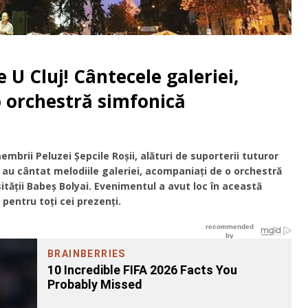
 U Cluj! Cântecele galeriei,
o orchestră simfonică
embrii Peluzei Șepcile Roșii, alături de suporterii tuturor
a, au cântat melodiile galeriei, acompaniați de o orchestră
sității Babeș Bolyai. Evenimentul a avut loc în această
 pentru toți cei prezenți.