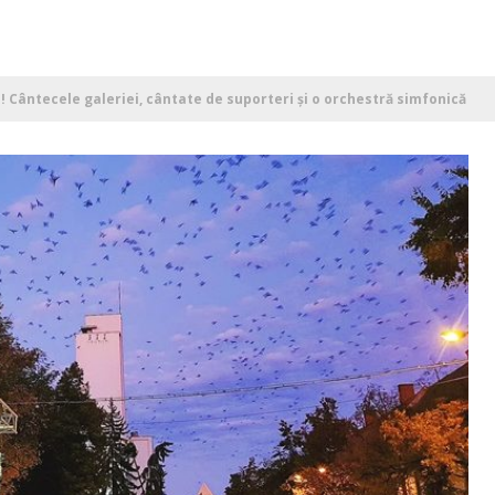
! Cântecele galeriei, cântate de suporteri și o orchestră simfonică