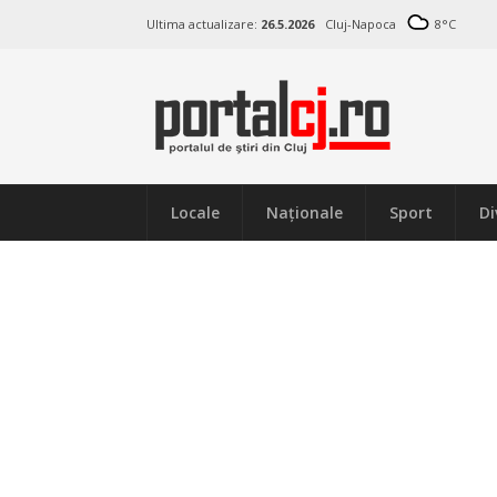
Ultima actualizare:
26.5.2026
Cluj-Napoca
8
°C
Locale
Naţionale
Sport
Di