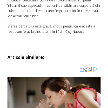
În cauză, cercetările continua în cadrul dosarului penal
întocmit sub aspectul infracțiunii de vătămare corporală din
culpa, pentru stabilirea tuturor împrejurărilor în care a avut
loc accidentul rutier.
Starea bărbatului este gravă, motiv pentru care acesta a
fost transferat la „Insitutul Inimii” din Cluj-Napoca.
Articole Similare: