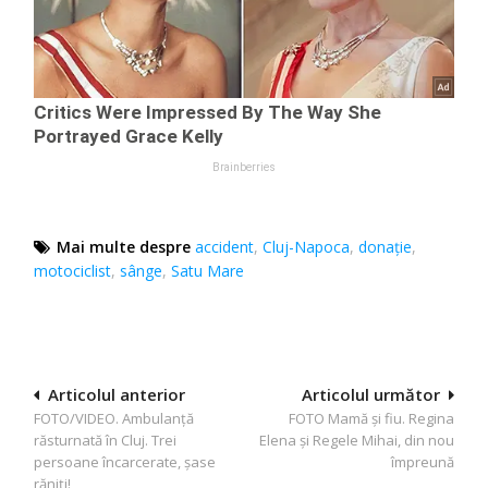
Mai multe despre
accident
,
Cluj-Napoca
,
donație
,
motociclist
,
sânge
,
Satu Mare
Navigare
Articolul anterior
Articolul următor
FOTO/VIDEO. Ambulanţă
FOTO Mamă şi fiu. Regina
în
răsturnată în Cluj. Trei
Elena şi Regele Mihai, din nou
articole
persoane încarcerate, şase
împreună
răniţi!