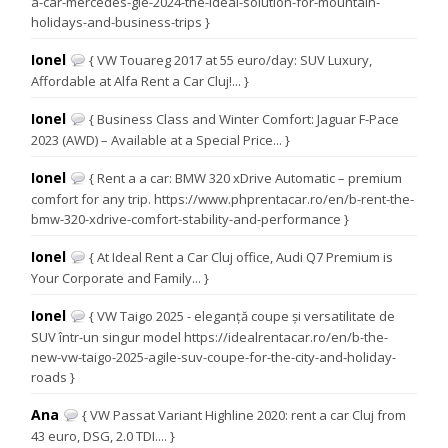
a-car-mercedes-gle-2024-the-ideal-solution-for-mountain-
holidays-and-business-trips }
Ionel
{ VW Touareg 2017 at 55 euro/day: SUV Luxury,
Affordable at Alfa Rent a Car Cluj!... }
Ionel
{ Business Class and Winter Comfort: Jaguar F-Pace
2023 (AWD) – Available at a Special Price... }
Ionel
{ Rent a a car: BMW 320 xDrive Automatic – premium
comfort for any trip. https://www.phprentacar.ro/en/b-rent-the-
bmw-320-xdrive-comfort-stability-and-performance }
Ionel
{ At Ideal Rent a Car Cluj office, Audi Q7 Premium is
Your Corporate and Family... }
Ionel
{ VW Taigo 2025 - eleganță coupe și versatilitate de
SUV într-un singur model https://idealrentacar.ro/en/b-the-
new-vw-taigo-2025-agile-suv-coupe-for-the-city-and-holiday-
roads }
Ana
{ VW Passat Variant Highline 2020: rent a car Cluj from
43 euro, DSG, 2.0 TDI.... }