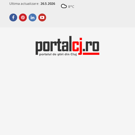
Ultima actualizare:
26.5.2026
8
°C