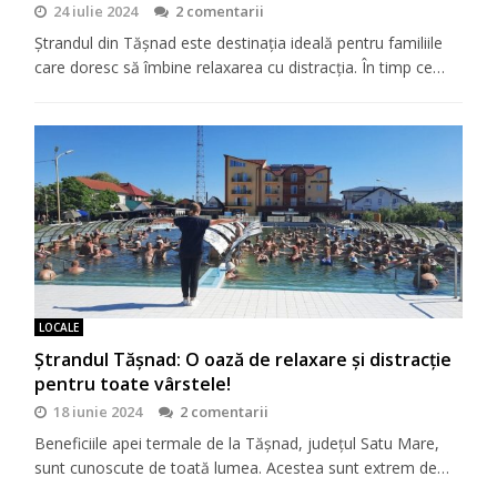
24 iulie 2024
2 comentarii
Ștrandul din Tășnad este destinația ideală pentru familiile
care doresc să îmbine relaxarea cu distracția. În timp ce…
LOCALE
Ștrandul Tășnad: O oază de relaxare și distracție
pentru toate vârstele!
18 iunie 2024
2 comentarii
Beneficiile apei termale de la Tășnad, județul Satu Mare,
sunt cunoscute de toată lumea. Acestea sunt extrem de…