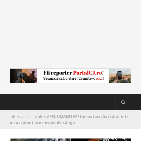
Acasă
»
Locale
»
APEL UMANITAR! Un motociclist rănit într-
un accident are nevoie de sânge