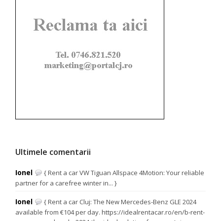
Ultimele comentarii
Ionel
{ Rent a car VW Tiguan Allspace 4Motion: Your reliable
partner for a carefree winter in... }
Ionel
{ Rent a car Cluj: The New Mercedes-Benz GLE 2024
available from €104 per day. https://idealrentacar.ro/en/b-rent-