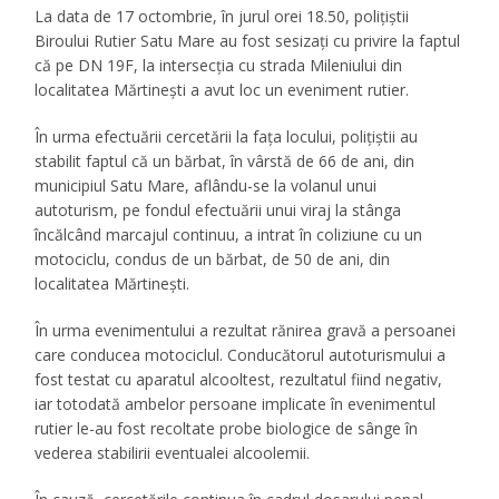
La data de 17 octombrie, în jurul orei 18.50, polițiștii
Biroului Rutier Satu Mare au fost sesizați cu privire la faptul
că pe DN 19F, la intersecția cu strada Mileniului din
localitatea Mărtinești a avut loc un eveniment rutier.
În urma efectuării cercetării la fața locului, polițiștii au
stabilit faptul că un bărbat, în vârstă de 66 de ani, din
municipiul Satu Mare, aflându-se la volanul unui
autoturism, pe fondul efectuării unui viraj la stânga
încălcând marcajul continuu, a intrat în coliziune cu un
motociclu, condus de un bărbat, de 50 de ani, din
localitatea Mărtinești.
În urma evenimentului a rezultat rănirea gravă a persoanei
care conducea motociclul. Conducătorul autoturismului a
fost testat cu aparatul alcooltest, rezultatul fiind negativ,
iar totodată ambelor persoane implicate în evenimentul
rutier le-au fost recoltate probe biologice de sânge în
vederea stabilirii eventualei alcoolemii.