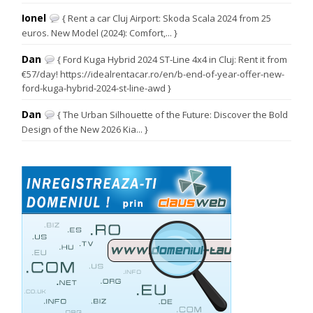
Ionel
{ Rent a car Cluj Airport: Skoda Scala 2024 from 25
euros. New Model (2024): Comfort,... }
Dan
{ Ford Kuga Hybrid 2024 ST-Line 4x4 in Cluj: Rent it from
€57/day! https://idealrentacar.ro/en/b-end-of-year-offer-new-
ford-kuga-hybrid-2024-st-line-awd }
Dan
{ The Urban Silhouette of the Future: Discover the Bold
Design of the New 2026 Kia... }