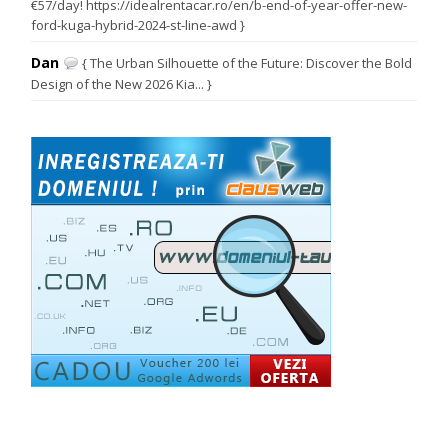
€57/day! https://idealrentacar.ro/en/b-end-of-year-offer-new-
ford-kuga-hybrid-2024-st-line-awd }
Dan
{ The Urban Silhouette of the Future: Discover the Bold
Design of the New 2026 Kia... }