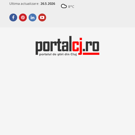
Ultima actualizare:
26.5.2026
8
°C