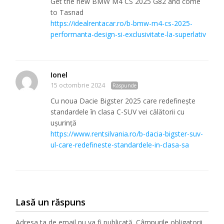
Get the new BMW M4 CS 2025 G82 and come
to Tasnad
https://idealrentacar.ro/b-bmw-m4-cs-2025-
performanta-design-si-exclusivitate-la-superlativ
Ionel
15 octombrie 2024
Răspunde
Cu noua Dacie Bigster 2025 care redefinește
standardele în clasa C-SUV vei călătorii cu
ușurință
https://www.rentsilvania.ro/b-dacia-bigster-suv-
ul-care-redefineste-standardele-in-clasa-sa
Lasă un răspuns
Adresa ta de email nu va fi publicată.
Câmpurile obligatorii