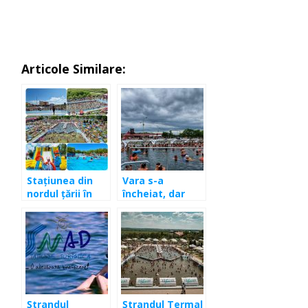
Articole Similare:
Stațiunea din
Vara s-a
nordul țării în
încheiat, dar
care nu te
sezonul de băi
plictisești,
termale
indiferent cât
continuă în
stai și ce vârstă
Stațiunea
ai
Turistică Tășnad
Ștrandul
Ștrandul Termal