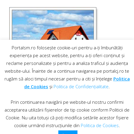
Portalsm.ro folosește cookie-uri pentru a-ți îmbunătăți
experiența pe acest website, pentru a-ți oferi conținut și
reclame personalizate și pentru a analiza traficul și audiența
website-ului. Înainte de a continua navigarea pe portalcj.ro te
rugăm să aloci timpul necesar pentru a citi și înțelege
Politica
de Cookies
și
Politica de Confidențialitate
.
Prin continuarea navigării pe website-ul nostru confirmi
acceptarea utilizării fișierelor de tip cookie conform Politicii de
Cookie. Nu uita totuși că poți modifica setările acestor fișiere
cookie urmând instrucțiunile din
Politica de Cookies
.
Contact
·
Regulament comentarii
© 2019 PortalCJ.ro. Toate drepturile sunt rezervate.