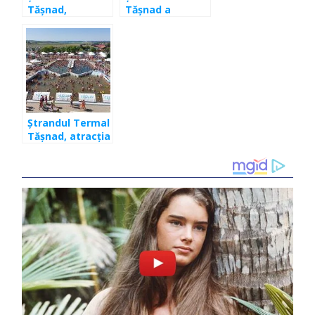
Tășnad,
Tășnad a
destinația
anunțat
ideală pentru
începerea
concediul în
sezonului
familie. Vezi
estival – multe
principalele
surprize pentru
motive pentru
turiști
care trebuie să
ajungi aici
Ștrandul Termal
Tășnad, atracția
din nord-vestul
țării, pe placul
tuturor. Nu o
rata în această
vară