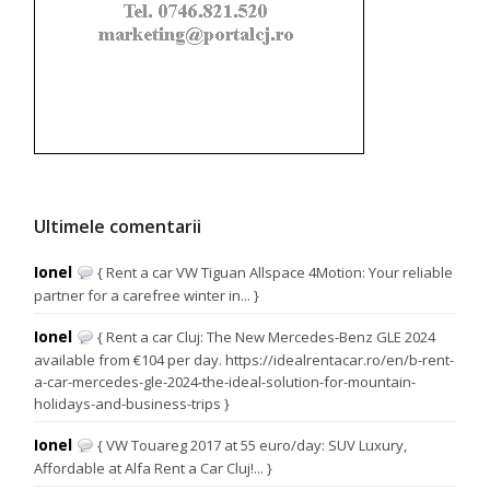
Ultimele comentarii
Ionel
{ Rent a car VW Tiguan Allspace 4Motion: Your reliable
partner for a carefree winter in... }
Ionel
{ Rent a car Cluj: The New Mercedes-Benz GLE 2024
available from €104 per day. https://idealrentacar.ro/en/b-rent-
a-car-mercedes-gle-2024-the-ideal-solution-for-mountain-
holidays-and-business-trips }
Ionel
{ VW Touareg 2017 at 55 euro/day: SUV Luxury,
Affordable at Alfa Rent a Car Cluj!... }