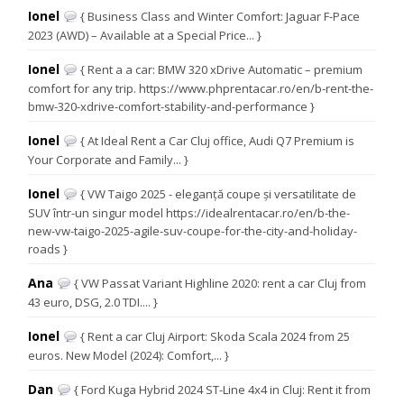
Ionel
{ Business Class and Winter Comfort: Jaguar F-Pace
2023 (AWD) – Available at a Special Price... }
Ionel
{ Rent a a car: BMW 320 xDrive Automatic – premium
comfort for any trip. https://www.phprentacar.ro/en/b-rent-the-
bmw-320-xdrive-comfort-stability-and-performance }
Ionel
{ At Ideal Rent a Car Cluj office, Audi Q7 Premium is
Your Corporate and Family... }
Ionel
{ VW Taigo 2025 - eleganță coupe și versatilitate de
SUV într-un singur model https://idealrentacar.ro/en/b-the-
new-vw-taigo-2025-agile-suv-coupe-for-the-city-and-holiday-
roads }
Ana
{ VW Passat Variant Highline 2020: rent a car Cluj from
43 euro, DSG, 2.0 TDI.... }
Ionel
{ Rent a car Cluj Airport: Skoda Scala 2024 from 25
euros. New Model (2024): Comfort,... }
Dan
{ Ford Kuga Hybrid 2024 ST-Line 4x4 in Cluj: Rent it from