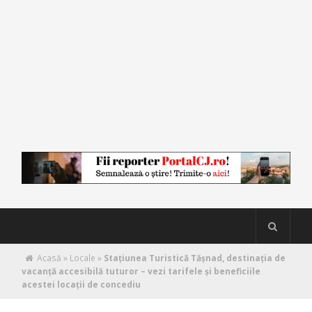
Acasă
»
Locale
»
Stațiunea Turistică Tășnad, destinația de
vacanță accesibilă tuturor – vezi tarifele și beneficiile
acestei locații de concediu