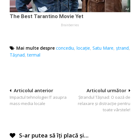
Mai multe despre
concediu
,
locație
,
Satu Mare
,
ştrand
,
Tășnad
,
termal
Navigare
Articolul anterior
Articolul următor
Impactul tehnologiei IT asupra
Ștrandul Tășnad: O oază de
în
mass-media locale
relaxare și distracție pentru
articole
toate vârstele!
S-ar putea să îți placă și…