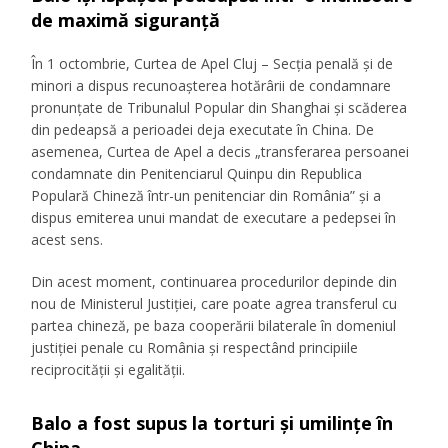
de maximă siguranță
În 1 octombrie, Curtea de Apel Cluj – Secția penală și de
minori a dispus recunoașterea hotărârii de condamnare
pronunțate de Tribunalul Popular din Shanghai și scăderea
din pedeapsă a perioadei deja executate în China. De
asemenea, Curtea de Apel a decis „transferarea persoanei
condamnate din Penitenciarul Quinpu din Republica
Populară Chineză într-un penitenciar din România” și a
dispus emiterea unui mandat de executare a pedepsei în
acest sens.
Din acest moment, continuarea procedurilor depinde din
nou de Ministerul Justiției, care poate agrea transferul cu
partea chineză, pe baza cooperării bilaterale în domeniul
justiției penale cu România și respectând principiile
reciprocității și egalității.
Balo a fost supus la torturi și umilințe în