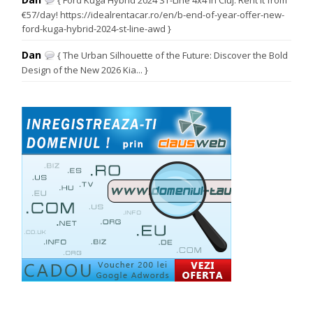
{ Ford Kuga Hybrid 2024 ST-Line 4x4 in Cluj: Rent it from
€57/day! https://idealrentacar.ro/en/b-end-of-year-offer-new-
ford-kuga-hybrid-2024-st-line-awd }
Dan
{ The Urban Silhouette of the Future: Discover the Bold
Design of the New 2026 Kia... }