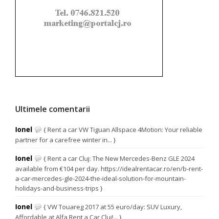
Ultimele comentarii
Ionel
{ Rent a car VW Tiguan Allspace 4Motion: Your reliable
partner for a carefree winter in... }
Ionel
{ Rent a car Cluj: The New Mercedes-Benz GLE 2024
available from €104 per day. https://idealrentacar.ro/en/b-rent-
a-car-mercedes-gle-2024-the-ideal-solution-for-mountain-
holidays-and-business-trips }
Ionel
{ VW Touareg 2017 at 55 euro/day: SUV Luxury,
Affordable at Alfa Rent a Car Cluj!... }