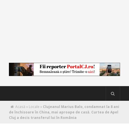
Acasă
»
Locale
»
Clujeanul Marius Balo, condamnat la 8 ani
de închisoare în China, mai aproape de casă. Curtea de Apel
Cluj a decis transferul lui în România