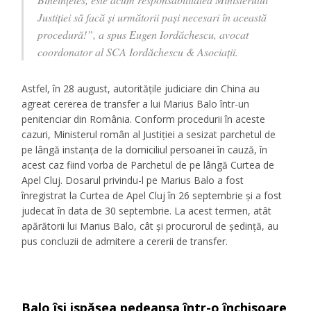
Justiției să facă și următorii pași necesari în această
procedură!”, a spus Eugen Iordăchescu, avocat
coordonator al SCA Iordăchescu & Asociații.
Astfel, în 28 august, autoritățile judiciare din China au
agreat cererea de transfer a lui Marius Balo într-un
penitenciar din România. Conform procedurii în aceste
cazuri, Ministerul român al Justiției a sesizat parchetul de
pe lângă instanța de la domiciliul persoanei în cauză, în
acest caz fiind vorba de Parchetul de pe lângă Curtea de
Apel Cluj. Dosarul privindu-l pe Marius Balo a fost
înregistrat la Curtea de Apel Cluj în 26 septembrie și a fost
judecat în data de 30 septembrie. La acest termen, atât
apărătorii lui Marius Balo, cât și procurorul de ședință, au
pus concluzii de admitere a cererii de transfer.
Balo își ispășea pedeapsa într-o închisoare