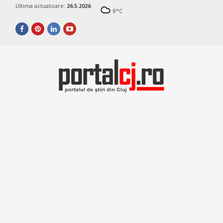
Ultima actualizare:
26.5.2026
8
°C