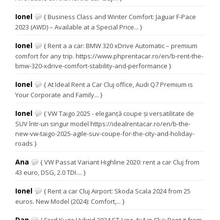
Ionel
{ Business Class and Winter Comfort: Jaguar F-Pace
2023 (AWD) – Available at a Special Price... }
Ionel
{ Rent a a car: BMW 320 xDrive Automatic – premium
comfort for any trip. https://www.phprentacar.ro/en/b-rent-the-
bmw-320-xdrive-comfort-stability-and-performance }
Ionel
{ At Ideal Rent a Car Cluj office, Audi Q7 Premium is
Your Corporate and Family... }
Ionel
{ VW Taigo 2025 - eleganță coupe și versatilitate de
SUV într-un singur model https://idealrentacar.ro/en/b-the-
new-vw-taigo-2025-agile-suv-coupe-for-the-city-and-holiday-
roads }
Ana
{ VW Passat Variant Highline 2020: rent a car Cluj from
43 euro, DSG, 2.0 TDI.... }
Ionel
{ Rent a car Cluj Airport: Skoda Scala 2024 from 25
euros. New Model (2024): Comfort,... }
Dan