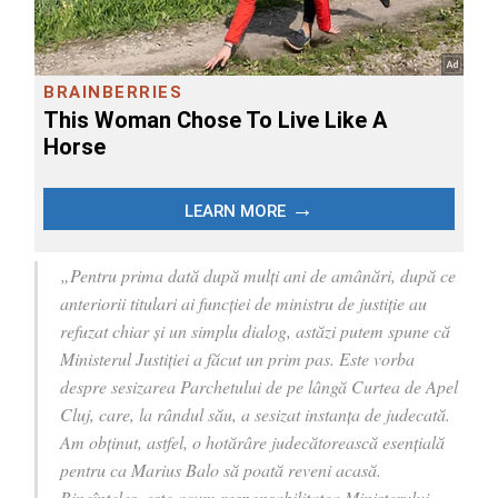
„Pentru prima dată după mulți ani de amânări, după ce
anteriorii titulari ai funcției de ministru de justiție au
refuzat chiar și un simplu dialog, astăzi putem spune că
Ministerul Justiției a făcut un prim pas. Este vorba
despre sesizarea Parchetului de pe lângă Curtea de Apel
Cluj, care, la rândul său, a sesizat instanța de judecată.
Am obținut, astfel, o hotărâre judecătorească esențială
pentru ca Marius Balo să poată reveni acasă.
Bineînțeles, este acum responsabilitatea Ministerului