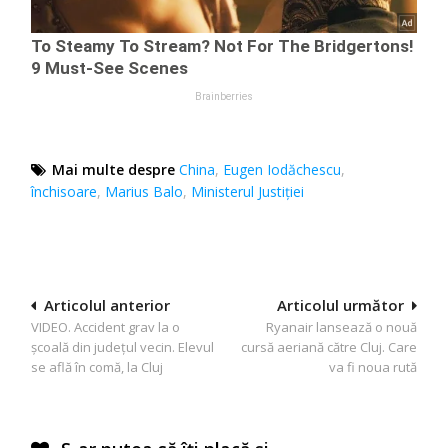
Mai multe despre
China
,
Eugen Iodăchescu
,
închisoare
,
Marius Balo
,
Ministerul Justiției
Navigare
Articolul anterior
Articolul următor
VIDEO. Accident grav la o
Ryanair lansează o nouă
în
școală din județul vecin. Elevul
cursă aeriană către Cluj. Care
articole
se află în comă, la Cluj
va fi noua rută