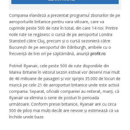
Compania irlandeză a prezentat programul zborurilor de pe
aeroporturile britanice pentru vara viitoare, care va
cuprinde peste 500 de rute în total, din care 14 noi. Printre
noile rute se regăsesc o cursă de pe aeroportul Londra
Stansted către Cluj, precum și o cursă sezonieră către
București de pe aeroportul din Edinburgh, ambele cu o
frecvență de trei ori pe săptămână, anunță
profit.ro
Potrivit Ryanair, cele peste 500 de rute disponibile din
Marea Britanie în viitorul sezon estival vor deservi mai mult
de 46 milioane de pasageri și vor sprijini 35.000 de locuri de
muncă pe cele 21 de aeroporturi britanice unde este activă
compania. Separat, oficialii companiei au reiterat, marți, că
Ryanair va elimina o serie de posturi în perioada
următoare. Conform presei britanice, Ryanair are cu circa
500 de piloți mai mulți decât are nevoie și estimează că va
închide unele baze.