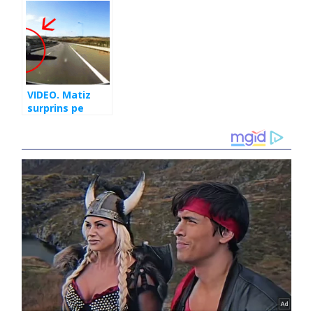
la Cluj-Napoca
şi 5.000 de
candidaţi
VIDEO. Matiz
surprins pe
contrasens, pe
autostradă, la
ieșirea spre
Gilău