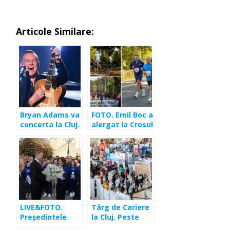
Articole Similare:
Bryan Adams va
FOTO. Emil Boc a
concerta la Cluj.
alergat la Crosul
Prețul unui bilet
Companiilor,
la eveniment
alături de alți
2000 de clujeni
LIVE&FOTO.
Târg de Cariere
Preşedintele
la Cluj. Peste
Klaus Iohannis,
100 de companii