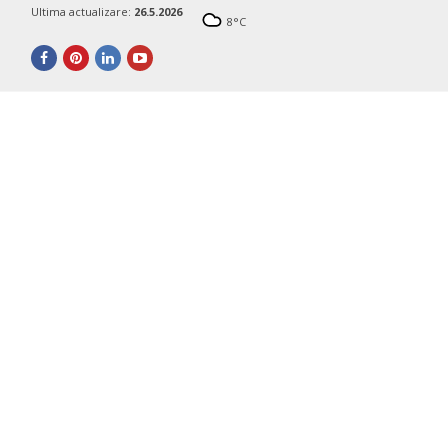
Ultima actualizare:
26.5.2026
8
°C