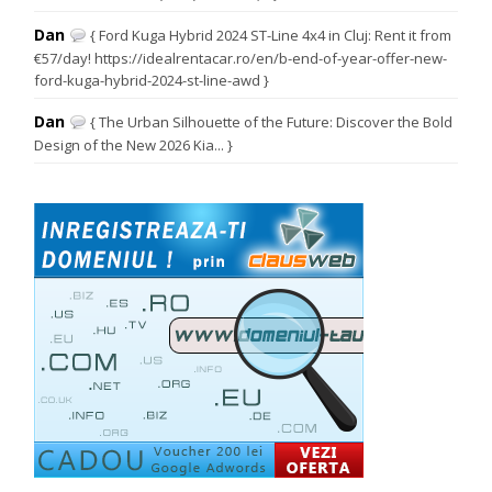
Dan
{ Ford Kuga Hybrid 2024 ST-Line 4x4 in Cluj: Rent it from
€57/day! https://idealrentacar.ro/en/b-end-of-year-offer-new-
ford-kuga-hybrid-2024-st-line-awd }
Dan
{ The Urban Silhouette of the Future: Discover the Bold
Design of the New 2026 Kia... }