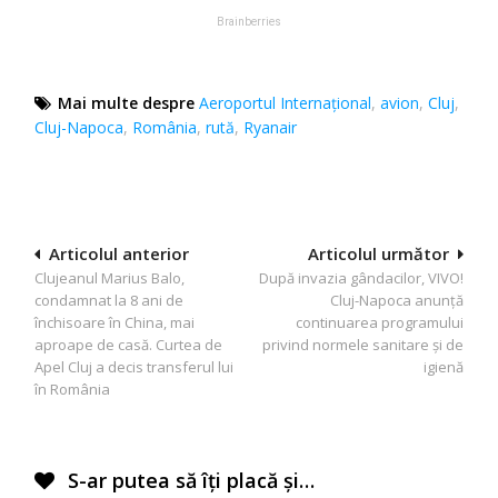
Mai multe despre
Aeroportul Internațional
,
avion
,
Cluj
,
Cluj-Napoca
,
România
,
rută
,
Ryanair
Navigare
Articolul anterior
Articolul următor
Clujeanul Marius Balo,
După invazia gândacilor, VIVO!
în
condamnat la 8 ani de
Cluj-Napoca anunță
articole
închisoare în China, mai
continuarea programului
aproape de casă. Curtea de
privind normele sanitare şi de
Apel Cluj a decis transferul lui
igienă
în România
S-ar putea să îți placă și…