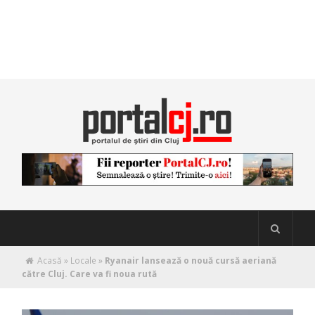
Acasă
»
Locale
»
Ryanair lansează o nouă cursă aeriană
către Cluj. Care va fi noua rută