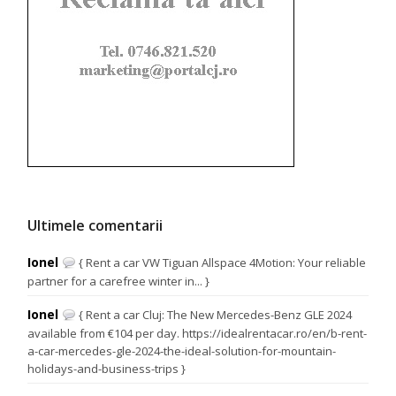
Ultimele comentarii
Ionel
{ Rent a car VW Tiguan Allspace 4Motion: Your reliable
partner for a carefree winter in... }
Ionel
{ Rent a car Cluj: The New Mercedes-Benz GLE 2024
available from €104 per day. https://idealrentacar.ro/en/b-rent-
a-car-mercedes-gle-2024-the-ideal-solution-for-mountain-
holidays-and-business-trips }