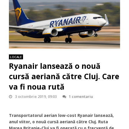
LOCALE
Ryanair lansează o nouă
cursă aeriană către Cluj. Care
va fi noua rută
3 octombrie 2019, 09:03
1 comentariu
Transportatorul aerian low-cost Ryanair lansează,
anul viitor, o nouă cursă aeriană către Cluj. Ruta
Marea Britanie-Cluj va fi operată cu o frecvență de