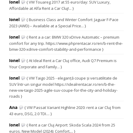
Ionel
{ VW Touareg 2017 at 55 euro/day: SUV Luxury,
Affordable at Alfa Rent a Car Cluj!... }
Ionel
{ Business Class and Winter Comfort: Jaguar F-Pace
2023 (AWD) – Available at a Special Price... }
Ionel
{ Rent a a car: BMW 320 xDrive Automatic – premium
comfort for any trip. https://www.phprentacar.ro/en/b-rent-the-
bmw-320-xdrive-comfort-stability-and-performance }
Ionel
{ At Ideal Rent a Car Cluj office, Audi Q7 Premium is
Your Corporate and Family... }
Ionel
{ VW Taigo 2025 - eleganță coupe și versatilitate de
SUV într-un singur model https://idealrentacar.ro/en/b-the-
new-vw-taigo-2025-agile-suv-coupe-for-the-city-and-holiday-
roads }
Ana
{ VW Passat Variant Highline 2020: rent a car Cluj from
43 euro, DSG, 2.0 TDI.... }
Ionel
{ Rent a car Cluj Airport: Skoda Scala 2024 from 25
euros. New Model (2024): Comfort,... }