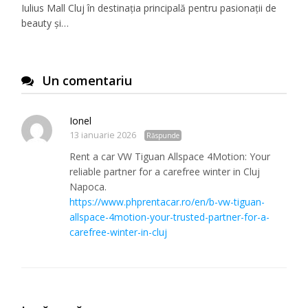
Iulius Mall Cluj în destinația principală pentru pasionații de
beauty și…
Un comentariu
Ionel
13 ianuarie 2026
Răspunde
Rent a car VW Tiguan Allspace 4Motion: Your
reliable partner for a carefree winter in Cluj
Napoca.
https://www.phprentacar.ro/en/b-vw-tiguan-
allspace-4motion-your-trusted-partner-for-a-
carefree-winter-in-cluj