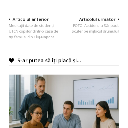
Navigare
Articolul anterior
Articolul următor
Meditații date de studenții
FOTO. Accident la Sânpaul.
în
UTCN copiilor dintr-o casă de
Scuter pe mijlocul drumului!
articole
tip familial din Cluj-Napoca
S-ar putea să îți placă și…