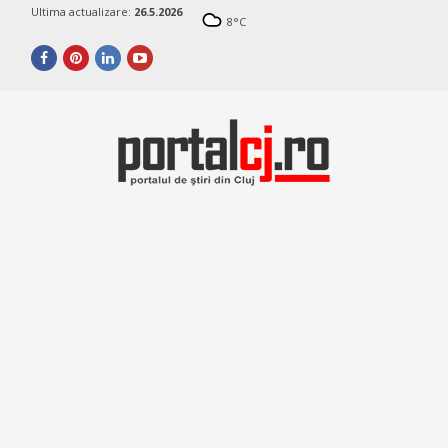
Ultima actualizare:
26.5.2026
8
°C