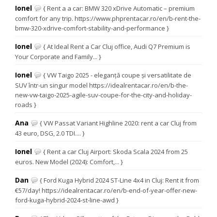
Ionel
{ Rent a a car: BMW 320 xDrive Automatic – premium
comfort for any trip. https://www.phprentacar.ro/en/b-rent-the-
bmw-320-xdrive-comfort-stability-and-performance }
Ionel
{ At Ideal Rent a Car Cluj office, Audi Q7 Premium is
Your Corporate and Family... }
Ionel
{ VW Taigo 2025 - eleganță coupe și versatilitate de
SUV într-un singur model https://idealrentacar.ro/en/b-the-
new-vw-taigo-2025-agile-suv-coupe-for-the-city-and-holiday-
roads }
Ana
{ VW Passat Variant Highline 2020: rent a car Cluj from
43 euro, DSG, 2.0 TDI.... }
Ionel
{ Rent a car Cluj Airport: Skoda Scala 2024 from 25
euros. New Model (2024): Comfort,... }
Dan
{ Ford Kuga Hybrid 2024 ST-Line 4x4 in Cluj: Rent it from
€57/day! https://idealrentacar.ro/en/b-end-of-year-offer-new-
ford-kuga-hybrid-2024-st-line-awd }