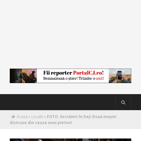
Acasă
»
Locale
»
FOTO. Accident în Dej! Două maşini
distruse din cauza unui pieton!