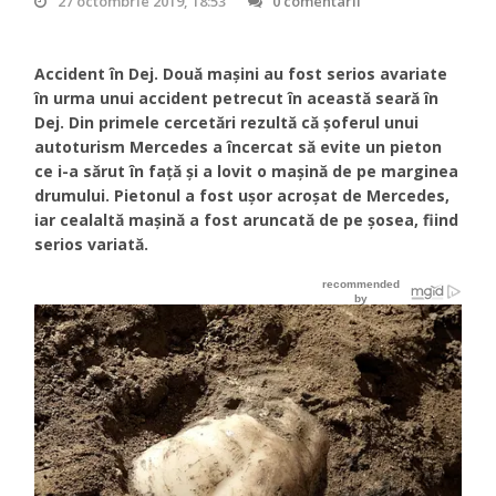
27 octombrie 2019, 18:53
0 comentarii
Accident în Dej. Două maşini au fost serios avariate
în urma unui accident petrecut în această seară în
Dej. Din primele cercetări rezultă că șoferul unui
autoturism Mercedes a încercat să evite un pieton
ce i-a sărut în față şi a lovit o maşină de pe marginea
drumului. Pietonul a fost uşor acroşat de Mercedes,
iar cealaltă maşină a fost aruncată de pe şosea, fiind
serios variată.