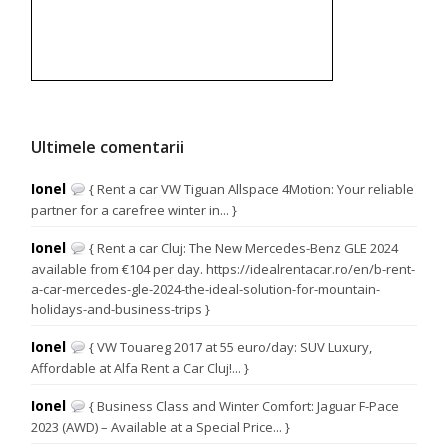
Ultimele comentarii
Ionel
{ Rent a car VW Tiguan Allspace 4Motion: Your reliable
partner for a carefree winter in... }
Ionel
{ Rent a car Cluj: The New Mercedes-Benz GLE 2024
available from €104 per day. https://idealrentacar.ro/en/b-rent-
a-car-mercedes-gle-2024-the-ideal-solution-for-mountain-
holidays-and-business-trips }
Ionel
{ VW Touareg 2017 at 55 euro/day: SUV Luxury,
Affordable at Alfa Rent a Car Cluj!... }
Ionel
{ Business Class and Winter Comfort: Jaguar F-Pace
2023 (AWD) – Available at a Special Price... }