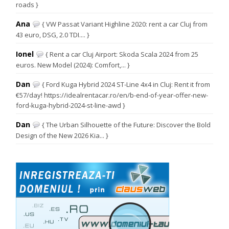
roads }
Ana
{ VW Passat Variant Highline 2020: rent a car Cluj from
43 euro, DSG, 2.0 TDI.... }
Ionel
{ Rent a car Cluj Airport: Skoda Scala 2024 from 25
euros. New Model (2024): Comfort,... }
Dan
{ Ford Kuga Hybrid 2024 ST-Line 4x4 in Cluj: Rent it from
€57/day! https://idealrentacar.ro/en/b-end-of-year-offer-new-
ford-kuga-hybrid-2024-st-line-awd }
Dan
{ The Urban Silhouette of the Future: Discover the Bold
Design of the New 2026 Kia... }