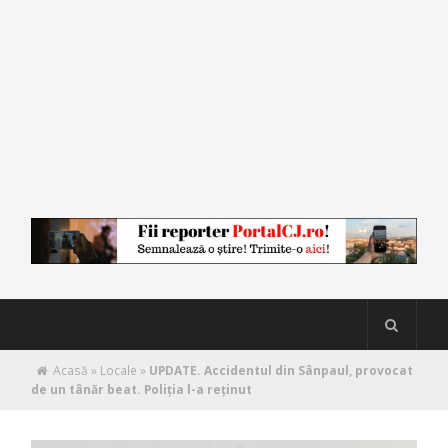
Acasă
»
Locale
»
UPDATE. Accidentul din Sânpaul, provocat
de un tânăr beat. Poliţia l-a reținut