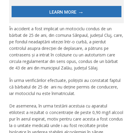
În accident a fost implicat un motociclu condus de un
bărbat de 25 de ani, din comuna Sânpaul, judeţul Cluj, care,
pe fondul neadaptării vitezei într-o curbă, a pierdut
controlul asupra direcţiei de deplasare, a pătruns pe
contrasens şi a intrat în coliziune cu un autoturism care
circula regulamentar din sens opus, condus de un bărbat
de 43 de ani din municipiul Zalău, judeţul Sălaj.
În urma verificărilor efectuate, poliţiştii au constatat faptul
că bărbatul de 25 de ani nu deţine permis de conducere,
iar motociclul nu este înmatriculat.
De asemenea, în urma testării acestuia cu aparatul
etilotest a rezultat o concentraţie de peste 0,90 mg/l alcool
pur în aerul expirat, motiv pentru care acesta a fost condus
la o unitate medicală unde i-au fost recoltate probe
biologice în vederea stabilirii alcoolemiei în sânge.