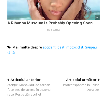
Mai multe despre
accident
,
beat
,
motociclist
,
Sânpaul
,
tânăr
Navigare
Articolul anterior
Articolul următor
Atenţie! Monoxidul de carbon
Protest spontan la Salina
în
face zeci de victime în sezonul
Ocna Dej
articole
rece. Respectă regulile!