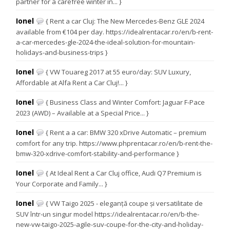
partner for a carefree winter in... }
Ionel
{ Rent a car Cluj: The New Mercedes-Benz GLE 2024
available from €104 per day. https://idealrentacar.ro/en/b-rent-
a-car-mercedes-gle-2024-the-ideal-solution-for-mountain-
holidays-and-business-trips }
Ionel
{ VW Touareg 2017 at 55 euro/day: SUV Luxury,
Affordable at Alfa Rent a Car Cluj!... }
Ionel
{ Business Class and Winter Comfort: Jaguar F-Pace
2023 (AWD) – Available at a Special Price... }
Ionel
{ Rent a a car: BMW 320 xDrive Automatic – premium
comfort for any trip. https://www.phprentacar.ro/en/b-rent-the-
bmw-320-xdrive-comfort-stability-and-performance }
Ionel
{ At Ideal Rent a Car Cluj office, Audi Q7 Premium is
Your Corporate and Family... }
Ionel
{ VW Taigo 2025 - eleganță coupe și versatilitate de
SUV într-un singur model https://idealrentacar.ro/en/b-the-
new-vw-taigo-2025-agile-suv-coupe-for-the-city-and-holiday-