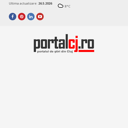
Ultima actualizare:
26.5.2026
8
°C