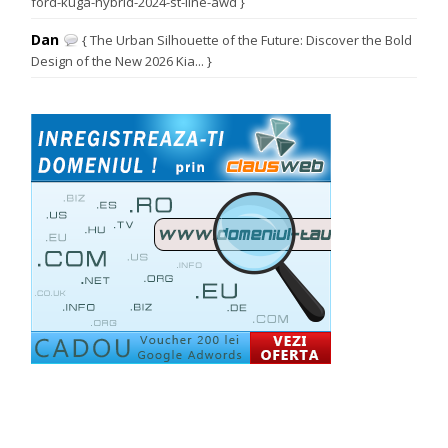
ford-kuga-hybrid-2024-st-line-awd }
Dan
{ The Urban Silhouette of the Future: Discover the Bold
Design of the New 2026 Kia... }