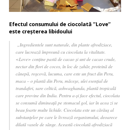
Efectul consumului de ciocolată ”Love”
este creşterea libidoului
„Ingredientele sunt naturale, din plante afrodiziace,
care lucrează împreună cu ciocolata la vitalitate.
<Love> conţine pastă de cacao şi unt de cacao crude,
nectar din flori de cocos, în loc de zahăr, proteină de
cânepă, roşcovă, lucuma, care este un fruct din Peru,
maca – o plantă din Peru, măceşe, ulei esenţial de
trandafiri, sare celtică, ashwaghanda, plantă tropicală
care provine din India. Pentru a-şi face efectul, ciocolata
se consumă dimineaţă pe stomacul gol, iar în acea zi se
beau foarte multe lichide. Ciocolata este un cărăuş al
substanţelor pe care le livrează organismului, deoarece
dilată vasele de sânge. Această ciocolată afrodiziacă