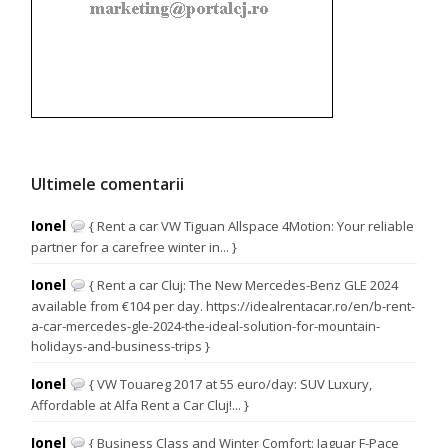
Ultimele comentarii
Ionel
{ Rent a car VW Tiguan Allspace 4Motion: Your reliable
partner for a carefree winter in... }
Ionel
{ Rent a car Cluj: The New Mercedes-Benz GLE 2024
available from €104 per day. https://idealrentacar.ro/en/b-rent-
a-car-mercedes-gle-2024-the-ideal-solution-for-mountain-
holidays-and-business-trips }
Ionel
{ VW Touareg 2017 at 55 euro/day: SUV Luxury,
Affordable at Alfa Rent a Car Cluj!... }
Ionel
{ Business Class and Winter Comfort: Jaguar F-Pace