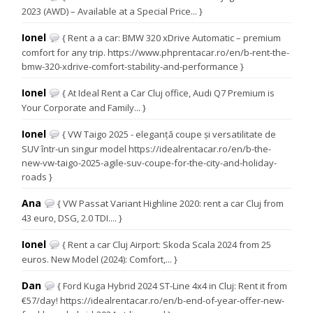
2023 (AWD) – Available at a Special Price... }
Ionel
{ Rent a a car: BMW 320 xDrive Automatic – premium
comfort for any trip. https://www.phprentacar.ro/en/b-rent-the-
bmw-320-xdrive-comfort-stability-and-performance }
Ionel
{ At Ideal Rent a Car Cluj office, Audi Q7 Premium is
Your Corporate and Family... }
Ionel
{ VW Taigo 2025 - eleganță coupe și versatilitate de
SUV într-un singur model https://idealrentacar.ro/en/b-the-
new-vw-taigo-2025-agile-suv-coupe-for-the-city-and-holiday-
roads }
Ana
{ VW Passat Variant Highline 2020: rent a car Cluj from
43 euro, DSG, 2.0 TDI.... }
Ionel
{ Rent a car Cluj Airport: Skoda Scala 2024 from 25
euros. New Model (2024): Comfort,... }
Dan
{ Ford Kuga Hybrid 2024 ST-Line 4x4 in Cluj: Rent it from
€57/day! https://idealrentacar.ro/en/b-end-of-year-offer-new-