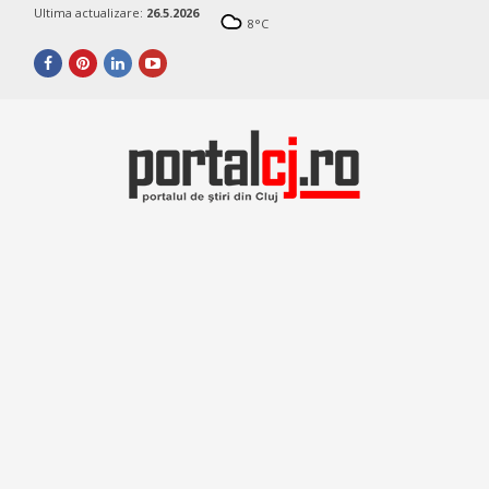
Ultima actualizare:
26.5.2026
8
°C