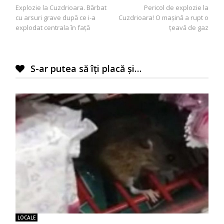
Explozie la Cuzdrioara. Bărbat
Pericol de explozie la
în
cu arsuri grave după ce i-a
Cuzdrioara! O maşină a rupt o
articole
explodat centrala în faţă
ţeavă de gaz
S-ar putea să îți placă și…
LOCALE