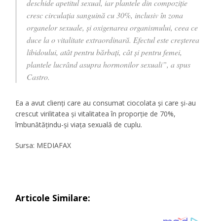
deschide apetitul sexual, iar plantele din compoziţie
cresc circulaţia sanguină cu 30%, inclusiv în zona
organelor sexuale, şi oxigenarea organismului, ceea ce
duce la o vitalitate extraordinară. Efectul este creşterea
libidoului, atât pentru bărbaţi, cât şi pentru femei,
plantele lucrând asupra hormonilor sexuali”, a spus
Castro.
Ea a avut clienţi care au consumat ciocolata şi care şi-au
crescut virilitatea şi vitalitatea în proporţie de 70%,
îmbunătăţindu-şi viaţa sexuală de cuplu.
Sursa: MEDIAFAX
Articole Similare: