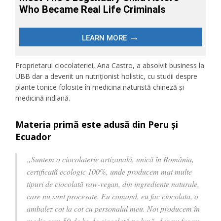
Proprietarul ciocolateriei, Ana Castro, a absolvit business la
UBB dar a devenit un nutriţionist holistic, cu studii despre
plante tonice folosite în medicina naturistă chineză şi
medicină indiană.
Materia primă este adusă din Peru și
Ecuador
„Suntem o ciocolaterie artizanală, unică în România,
certificată ecologic 100%, unde producem mai multe
tipuri de ciocolată raw-vegan, din ingrediente naturale,
care nu sunt procesate. Eu comand, eu fac ciocolata, o
ambalez cot la cot cu personalul meu. Noi producem în
medie cam 50 de kg de ciocolată pe lună, dar nu facem