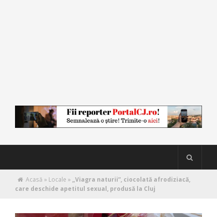
Acasă
»
Locale
»
„Viagra naturii”, ciocolată afrodiziacă,
care deschide apetitul sexual, produsă la Cluj