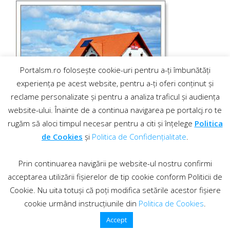
Portalsm.ro folosește cookie-uri pentru a-ți îmbunătăți
experiența pe acest website, pentru a-ți oferi conținut și
reclame personalizate și pentru a analiza traficul și audiența
website-ului. Înainte de a continua navigarea pe portalcj.ro te
rugăm să aloci timpul necesar pentru a citi și înțelege
Politica
de Cookies
și
Politica de Confidențialitate
.
Prin continuarea navigării pe website-ul nostru confirmi
acceptarea utilizării fișierelor de tip cookie conform Politicii de
Cookie. Nu uita totuși că poți modifica setările acestor fișiere
cookie urmând instrucțiunile din
Politica de Cookies
.
Contact
·
Regulament comentarii
© 2019 PortalCJ.ro. Toate drepturile sunt rezervate.
Accept