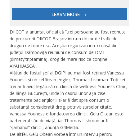
DIICOT a anunțat oficial că ”trei persoane au fost reținute
de procurorii DIICOT Brașov într-un dosar de trafic de
droguri de mare risc. Aceștia organizau într-o casă din
județul Dâmbovița reuniuni de consum de DMT
(dimetyltriptamina), drog de mare risc ce conține
AYAHUASCA”.
Alături de fostul șef al DGIPI au mai fost reținuți Vanessa
Youness și un cetățean englez, Thomas Lishman. Toți cei
trei ar fi avut legătură cu clinica de wellness Youness Clinic,
de lângă București, unde în cadrul unor așa-zise
tratamente pacienților li s-ar fi dat spre consum o
substanță considerată drog, potrivit surselor citate.
Vanessa Youness e fondatoarea clinicii, Gelu Oltean este
partenerul său de viață, iar Thomas Lishman ar fi
”șamanul” clinicii, anunţă G4Media.
De altfel, Gelu Oltean vorbea într-un interviu pentru