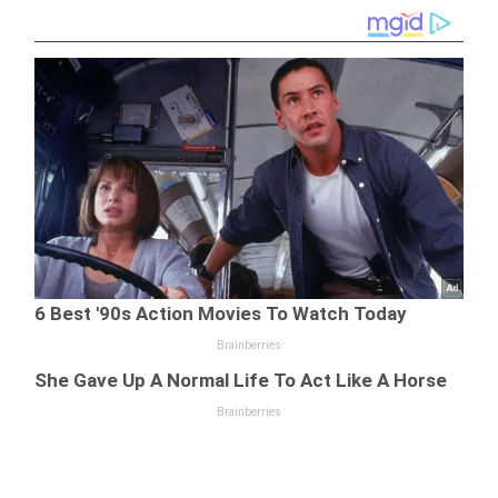
Producători de
închisoare
cannabis, săltaţi
pentru deţinere
de mascaţi!
de droguri. A
ajuns direct în
penitenciar!