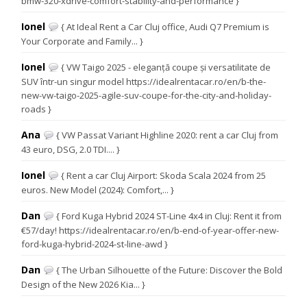
bmw-320-xdrive-comfort-stability-and-performance }
Ionel
{ At Ideal Rent a Car Cluj office, Audi Q7 Premium is
Your Corporate and Family... }
Ionel
{ VW Taigo 2025 - eleganță coupe și versatilitate de
SUV într-un singur model https://idealrentacar.ro/en/b-the-
new-vw-taigo-2025-agile-suv-coupe-for-the-city-and-holiday-
roads }
Ana
{ VW Passat Variant Highline 2020: rent a car Cluj from
43 euro, DSG, 2.0 TDI.... }
Ionel
{ Rent a car Cluj Airport: Skoda Scala 2024 from 25
euros. New Model (2024): Comfort,... }
Dan
{ Ford Kuga Hybrid 2024 ST-Line 4x4 in Cluj: Rent it from
€57/day! https://idealrentacar.ro/en/b-end-of-year-offer-new-
ford-kuga-hybrid-2024-st-line-awd }
Dan
{ The Urban Silhouette of the Future: Discover the Bold
Design of the New 2026 Kia... }