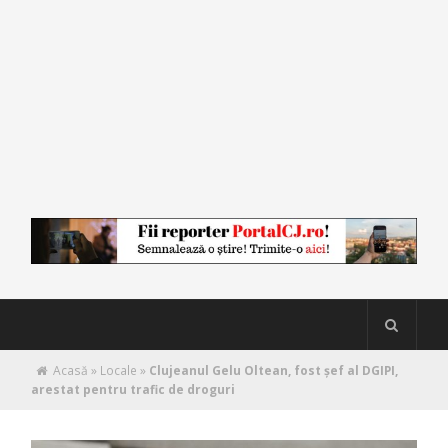
Acasă
»
Locale
»
Clujeanul Gelu Oltean, fost şef al DGIPI,
arestat pentru trafic de droguri