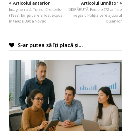
Navigare
Articolul anterior
Articolul următor
Imagine rară. Turnul Croitorilor
DISPĂRUTĂ. Femeie (72 ani) de
în
(1898), lângă care a fost expus
negăsit! Poliția cere ajutorul
articole
în ţeapă Baba Novac
clujenilor
S-ar putea să îți placă și…