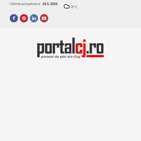
Ultima actualizare:
26.5.2026
8
°C