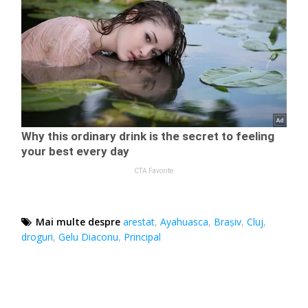
Mai multe despre
arestat
,
Ayahuasca
,
Braşiv
,
Cluj
,
droguri
,
Gelu Diaconu
,
Principal