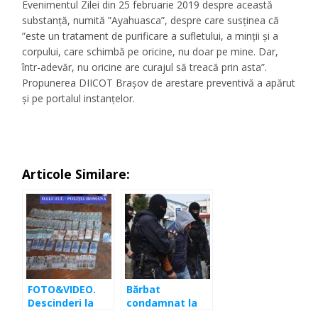
Evenimentul Zilei din 25 februarie 2019 despre această
substanță, numită ”Ayahuasca”, despre care susținea că
”este un tratament de purificare a sufletului, a minții și a
corpului, care schimbă pe oricine, nu doar pe mine. Dar,
într-adevăr, nu oricine are curajul să treacă prin asta”.
Propunerea DIICOT Brașov de arestare preventivă a apărut
și pe portalul instanțelor.
Articole Similare:
FOTO&VIDEO.
Bărbat
Descinderi la
condamnat la
Cluj şi Bistriţa!
un an de