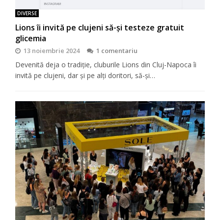
DIVERSE
Lions îi invită pe clujeni să-şi testeze gratuit
glicemia
13 noiembrie 2024
1 comentariu
Devenită deja o tradiţie, cluburile Lions din Cluj-Napoca îi
invită pe clujeni, dar şi pe alţi doritori, să-şi…