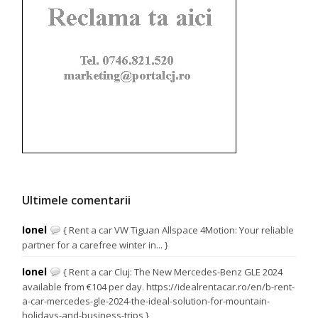
Ultimele comentarii
Ionel
{ Rent a car VW Tiguan Allspace 4Motion: Your reliable
partner for a carefree winter in... }
Ionel
{ Rent a car Cluj: The New Mercedes-Benz GLE 2024
available from €104 per day. https://idealrentacar.ro/en/b-rent-
a-car-mercedes-gle-2024-the-ideal-solution-for-mountain-
holidays-and-business-trips }