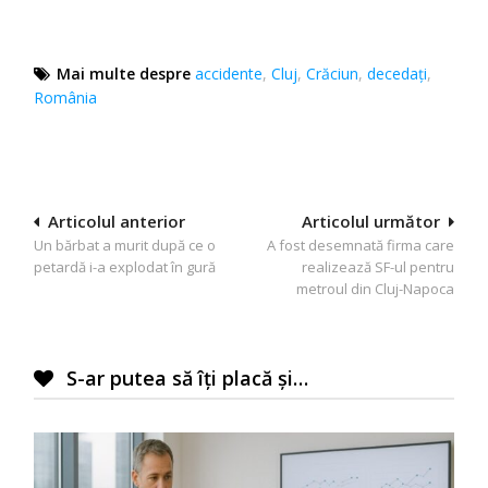
Mai multe despre
accidente
,
Cluj
,
Crăciun
,
decedaţi
,
România
Navigare
Articolul anterior
Articolul următor
Un bărbat a murit după ce o
A fost desemnată firma care
în
petardă i-a explodat în gură
realizează SF-ul pentru
articole
metroul din Cluj-Napoca
S-ar putea să îți placă și…