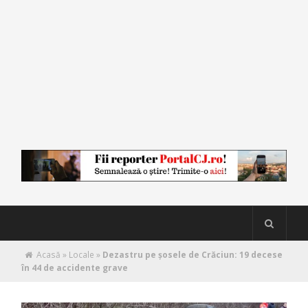
Acasă
»
Locale
»
Dezastru pe şosele de Crăciun: 19 decese
în 44 de accidente grave