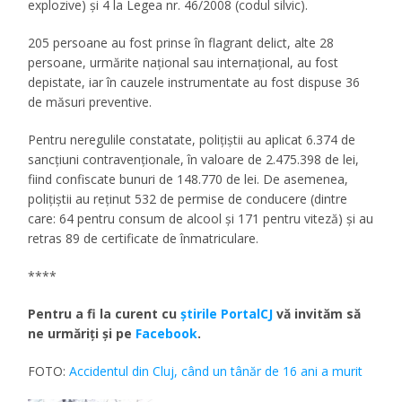
explozive) și 4 la Legea nr. 46/2008 (codul silvic).
205 persoane au fost prinse în flagrant delict, alte 28
persoane, urmărite național sau internațional, au fost
depistate, iar în cauzele instrumentate au fost dispuse 36
de măsuri preventive.
Pentru neregulile constatate, polițiștii au aplicat 6.374 de
sancţiuni contravenţionale, în valoare de 2.475.398 de lei,
fiind confiscate bunuri de 148.770 de lei. De asemenea,
polițiștii au reținut 532 de permise de conducere (dintre
care: 64 pentru consum de alcool și 171 pentru viteză) și au
retras 89 de certificate de înmatriculare.
****
Pentru a fi la curent cu
ştirile PortalCJ
vă invităm să
ne urmăriţi şi pe
Facebook
.
FOTO:
Accidentul din Cluj, când un tânăr de 16 ani a murit