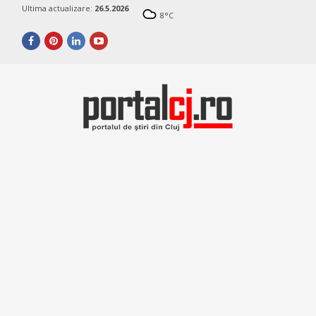
Ultima actualizare:
26.5.2026
8
°C