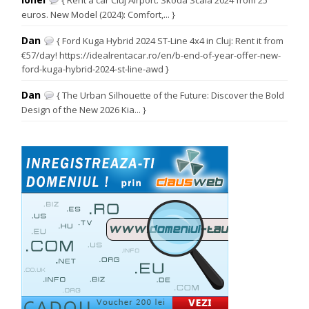
{ Rent a car Cluj Airport: Skoda Scala 2024 from 25
euros. New Model (2024): Comfort,... }
Dan
{ Ford Kuga Hybrid 2024 ST-Line 4x4 in Cluj: Rent it from
€57/day! https://idealrentacar.ro/en/b-end-of-year-offer-new-
ford-kuga-hybrid-2024-st-line-awd }
Dan
{ The Urban Silhouette of the Future: Discover the Bold
Design of the New 2026 Kia... }