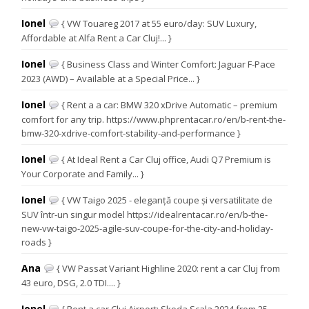
Ionel
{ VW Touareg 2017 at 55 euro/day: SUV Luxury,
Affordable at Alfa Rent a Car Cluj!... }
Ionel
{ Business Class and Winter Comfort: Jaguar F-Pace
2023 (AWD) – Available at a Special Price... }
Ionel
{ Rent a a car: BMW 320 xDrive Automatic – premium
comfort for any trip. https://www.phprentacar.ro/en/b-rent-the-
bmw-320-xdrive-comfort-stability-and-performance }
Ionel
{ At Ideal Rent a Car Cluj office, Audi Q7 Premium is
Your Corporate and Family... }
Ionel
{ VW Taigo 2025 - eleganță coupe și versatilitate de
SUV într-un singur model https://idealrentacar.ro/en/b-the-
new-vw-taigo-2025-agile-suv-coupe-for-the-city-and-holiday-
roads }
Ana
{ VW Passat Variant Highline 2020: rent a car Cluj from
43 euro, DSG, 2.0 TDI.... }
Ionel