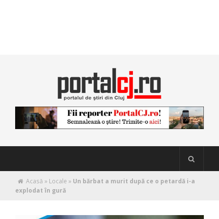
Acasă
»
Locale
»
Un bărbat a murit după ce o petardă i-a
explodat în gură