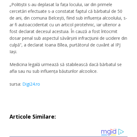
„Politiștii s-au deplasat la fața locului, iar din primele
cercetări efectuate s-a constatat faptul că bărbatul de 50
de ani, din comuna Belcești, fiind sub influența alcoolului, s-
ar fi autoaccidentat cu un articol pirotehnic, iar ulterior a
fost declarat decesul acestuia. În cauză a fost întocmit
dosar penal sub aspectul săvârșirii infracțiunii de ucidere din
culpă”, a declarat Ioana Bîlea, purtătorul de cuvânt al IPJ
Iași.
Medicina legală urmează să stabilească dacă bărbatul se
afla sau nu sub influența băuturilor alcoolice.
sursa:
Digi24.ro
Articole Similare: