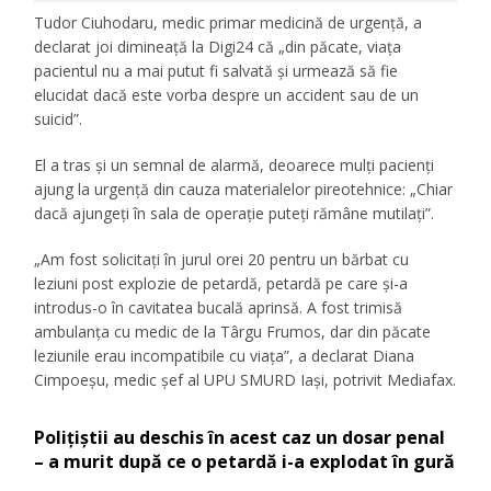
Tudor Ciuhodaru, medic primar medicină de urgență, a
declarat joi dimineață la Digi24 că „din păcate, viața
pacientul nu a mai putut fi salvată și urmează să fie
elucidat dacă este vorba despre un accident sau de un
suicid”.
El a tras și un semnal de alarmă, deoarece mulți pacienți
ajung la urgență din cauza materialelor pireotehnice: „Chiar
dacă ajungeți în sala de operație puteți rămâne mutilați”.
„Am fost solicitați în jurul orei 20 pentru un bărbat cu
leziuni post explozie de petardă, petardă pe care și-a
introdus-o în cavitatea bucală aprinsă. A fost trimisă
ambulanța cu medic de la Târgu Frumos, dar din păcate
leziunile erau incompatibile cu viața”, a declarat Diana
Cimpoeșu, medic șef al UPU SMURD Iași, potrivit Mediafax.
Polițiștii au deschis în acest caz un dosar penal
– a murit după ce o petardă i-a explodat în gură