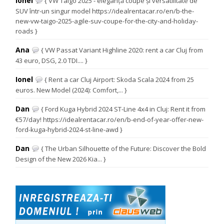
Ionel
{ VW Taigo 2025 - eleganță coupe și versatilitate de
SUV într-un singur model https://idealrentacar.ro/en/b-the-
new-vw-taigo-2025-agile-suv-coupe-for-the-city-and-holiday-
roads }
Ana
{ VW Passat Variant Highline 2020: rent a car Cluj from
43 euro, DSG, 2.0 TDI.... }
Ionel
{ Rent a car Cluj Airport: Skoda Scala 2024 from 25
euros. New Model (2024): Comfort,... }
Dan
{ Ford Kuga Hybrid 2024 ST-Line 4x4 in Cluj: Rent it from
€57/day! https://idealrentacar.ro/en/b-end-of-year-offer-new-
ford-kuga-hybrid-2024-st-line-awd }
Dan
{ The Urban Silhouette of the Future: Discover the Bold
Design of the New 2026 Kia... }