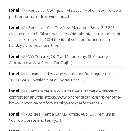
Ionel
{ Rent a car VW Tiguan Allspace 4Motion: Your reliable
partner for a carefree winter in... }
Ionel
{ Rent a car Cluj: The New Mercedes-Benz GLE 2024
available from €104 per day. https://idealrentacar.ro/en/b-rent-
a-car-mercedes-gle-2024-the-ideal-solution-for-mountain-
holidays-and-business-trips }
Ionel
{ VW Touareg 2017 at 55 euro/day: SUV Luxury,
Affordable at Alfa Rent a Car Cluj!... }
Ionel
{ Business Class and Winter Comfort: Jaguar F-Pace
2023 (AWD) – Available at a Special Price... }
Ionel
{ Rent a a car: BMW 320 xDrive Automatic – premium
comfort for any trip. https://www.phprentacar.ro/en/b-rent-the-
bmw-320-xdrive-comfort-stability-and-performance }
Ionel
{ At Ideal Rent a Car Cluj office, Audi Q7 Premium is
Your Corporate and Family... }