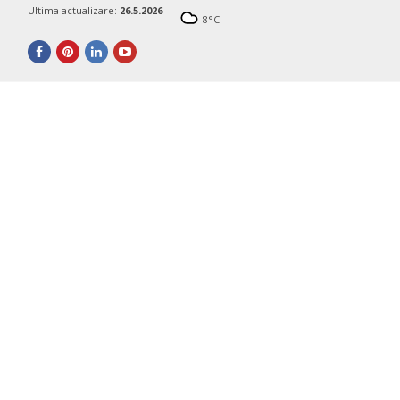
Ultima actualizare:
26.5.2026
8
°C