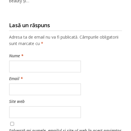
beauty și…
Lasă un răspuns
Adresa ta de email nu va fi publicată.
Câmpurile obligatorii
sunt marcate cu
*
Nume
*
Email
*
Site web
Salvează-mi numele, emailul și site-ul web în acest navigator