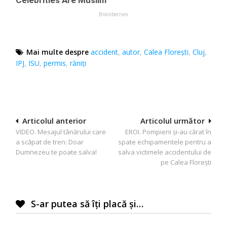
Mai multe despre
accident
,
autor
,
Calea Florești
,
Cluj
,
IPJ
,
ISU
,
permis
,
răniţi
Navigare
Articolul anterior
Articolul următor
VIDEO. Mesajul tânărului care
EROI. Pompierii şi-au cărat în
în
a scăpat de tren: Doar
spate echipamentele pentru a
articole
Dumnezeu te poate salva!
salva victimele accidentului de
pe Calea Floreşti
S-ar putea să îți placă și…