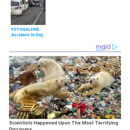
4 transportate
la spital
FOTOGALERIE.
Accident în Dej.
Trei răniţi la
spital.
Descarcerarea,
la faţa locului