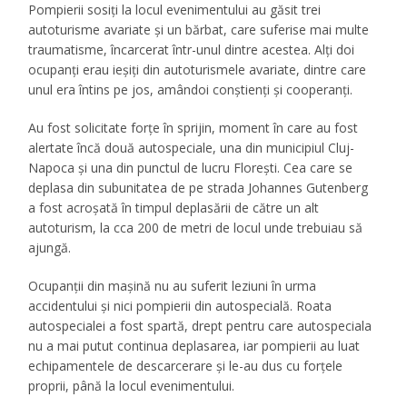
Pompierii sosiți la locul evenimentului au găsit trei
autoturisme avariate și un bărbat, care suferise mai multe
traumatisme, încarcerat într-unul dintre acestea. Alți doi
ocupanți erau ieșiți din autoturismele avariate, dintre care
unul era întins pe jos, amândoi conștienți și cooperanți.
Au fost solicitate forțe în sprijin, moment în care au fost
alertate încă două autospeciale, una din municipiul Cluj-
Napoca și una din punctul de lucru Florești. Cea care se
deplasa din subunitatea de pe strada Johannes Gutenberg
a fost acroșată în timpul deplasării de către un alt
autoturism, la cca 200 de metri de locul unde trebuiau să
ajungă.
Ocupanții din mașină nu au suferit leziuni în urma
accidentului și nici pompierii din autospecială. Roata
autospecialei a fost spartă, drept pentru care autospeciala
nu a mai putut continua deplasarea, iar pompierii au luat
echipamentele de descarcerare și le-au dus cu forțele
proprii, până la locul evenimentului.