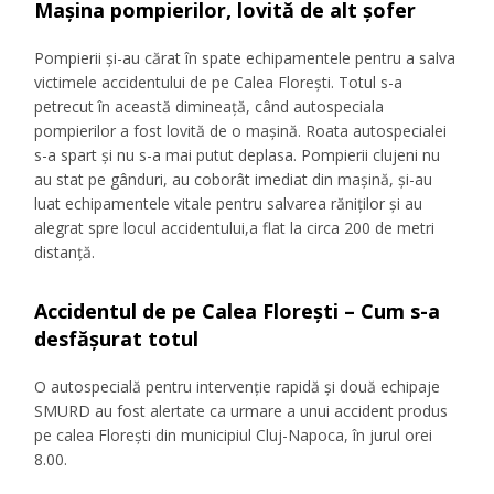
Maşina pompierilor, lovită de alt şofer
Pompierii şi-au cărat în spate echipamentele pentru a salva
victimele accidentului de pe Calea Floreşti. Totul s-a
petrecut în această dimineaţă, când autospeciala
pompierilor a fost lovită de o maşină. Roata autospecialei
s-a spart şi nu s-a mai putut deplasa. Pompierii clujeni nu
au stat pe gânduri, au coborât imediat din maşină, şi-au
luat echipamentele vitale pentru salvarea răniţilor şi au
alegrat spre locul accidentului,a flat la circa 200 de metri
distanţă.
Accidentul de pe Calea Floreşti – Cum s-a
desfăşurat totul
O autospecială pentru intervenție rapidă și două echipaje
SMURD au fost alertate ca urmare a unui accident produs
pe calea Florești din municipiul Cluj-Napoca, în jurul orei
8.00.