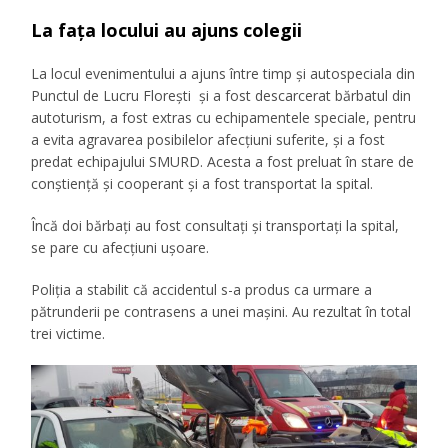
La faţa locului au ajuns colegii
La locul evenimentului a ajuns între timp și autospeciala din
Punctul de Lucru Florești și a fost descarcerat bărbatul din
autoturism, a fost extras cu echipamentele speciale, pentru
a evita agravarea posibilelor afecțiuni suferite, și a fost
predat echipajului SMURD. Acesta a fost preluat în stare de
conștiență și cooperant și a fost transportat la spital.
Încă doi bărbați au fost consultați și transportați la spital,
se pare cu afecțiuni ușoare.
Poliţia a stabilit că accidentul s-a produs ca urmare a
pătrunderii pe contrasens a unei maşini. Au rezultat în total
trei victime.