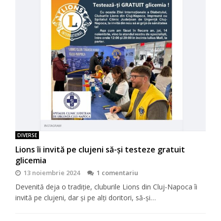
DIVERSE
Lions îi invită pe clujeni să-şi testeze gratuit
glicemia
13 noiembrie 2024
1 comentariu
Devenită deja o tradiţie, cluburile Lions din Cluj-Napoca îi
invită pe clujeni, dar şi pe alţi doritori, să-şi…