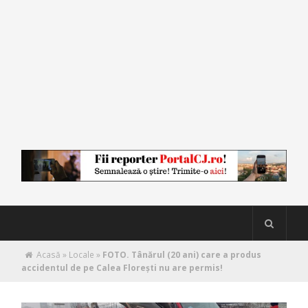
Acasă
»
Locale
»
FOTO. Tânărul (20 ani) care a produs
accidentul de pe Calea Floreşti nu are permis!