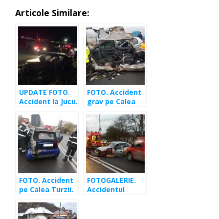
Articole Similare:
UPDATE FOTO.
FOTO. Accident
Accident la Jucu.
grav pe Calea
Cinci maşini
Floreşti. Trei
avariate, trei
maşini distruse,
victime!
un încarcerat
FOTO. Accident
FOTOGALERIE.
pe Calea Turzii.
Accidentul
Bărbat extras
dinspre Floreşti.
de pompieri
O persoană
dintr-o maşină
descarcerată şi