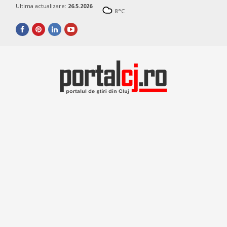
Ultima actualizare:
26.5.2026
8
°C