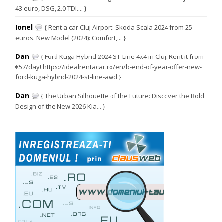
43 euro, DSG, 2.0 TDI.... }
Ionel
{ Rent a car Cluj Airport: Skoda Scala 2024 from 25
euros. New Model (2024): Comfort,... }
Dan
{ Ford Kuga Hybrid 2024 ST-Line 4x4 in Cluj: Rent it from
€57/day! https://idealrentacar.ro/en/b-end-of-year-offer-new-
ford-kuga-hybrid-2024-st-line-awd }
Dan
{ The Urban Silhouette of the Future: Discover the Bold
Design of the New 2026 Kia... }