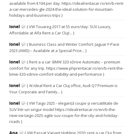
available from €104 per day. https://idealrentacar.ro/en/b-rent-
a-car-mercedes-gle-2024-the-ideal-solution-for-mountain-
holidays-and-business-trips }
Ionel
{ VW Touareg 2017 at 55 euro/day: SUV Luxury,
Affordable at Alfa Rent a Car Cluj!... }
Ionel
{ Business Class and Winter Comfort: Jaguar F-Pace
2023 (AWD) – Available at a Special Price... }
Ionel
{ Rent a a car: BMW 320 xDrive Automatic – premium
comfort for any trip. https://www.phprentacar.ro/en/b-rent-the-
bmw-320-xdrive-comfort-stability-and-performance }
Ionel
{ At Ideal Rent a Car Cluj office, Audi Q7 Premium is
Your Corporate and Family... }
Ionel
{ VW Taigo 2025 - eleganță coupe și versatilitate de
SUV într-un singur model https://idealrentacar.ro/en/b-the-
new-vw-taigo-2025-agile-suv-coupe-for-the-city-and-holiday-
roads }
Ana
{ VW Passat Variant Highline 2020: rent a car Cluj from