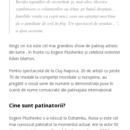
Inerția agenților de securitate și, mai ales, tăcerea
zambitoare a voluntarilor au iritat, pe bună dreptate,
familiile venite cu copii mici, care au așteptat mai bine
de o jumătate de oră în frig. Un spectacol de neuitat…”,
a spus aceasta.
Kings on Ice este cel mai grandios show de patinaj artistic
din lume , în frunte cu Evgeni Plushenko și celebrul violonist
Edvin Marton
.
Pentru spectacolul de la Cluj-Napoca, 20 de artiști cu peste
70 de medalii la competiții mondiale și europene, au
pregătit o nouă serie de numere şi demonstraţii puse în
scenă de nume consacrate ale patinajului internaţional.
Cine sunt patinatorii?
Evgeni Plushenko s-a născut la Dzhamku, Rusia și este cel
mai cunoscut patinator la momentul actual. Are la activ 50