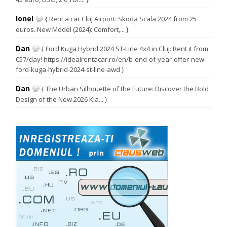
Ionel
{ Rent a car Cluj Airport: Skoda Scala 2024 from 25
euros. New Model (2024): Comfort,... }
Dan
{ Ford Kuga Hybrid 2024 ST-Line 4x4 in Cluj: Rent it from
€57/day! https://idealrentacar.ro/en/b-end-of-year-offer-new-
ford-kuga-hybrid-2024-st-line-awd }
Dan
{ The Urban Silhouette of the Future: Discover the Bold
Design of the New 2026 Kia... }