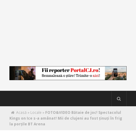
Acasă
»
Locale
»
FOTO&VIDEO Bătaie de joc! Spectacolul
Kings on Ice s-a amânat! Mii de clujeni au fost ținuți în frig
la porțile BT Arena