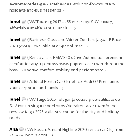
a-car-mercedes-gle-2024-the-ideal-solution-for-mountain-
holidays-and-business-trips }
Ionel
{ VW Touareg 2017 at 55 euro/day: SUV Luxury,
Affordable at Alfa Rent a Car Cluj!... }
Ionel
{ Business Class and Winter Comfort: Jaguar F-Pace
2023 (AWD) – Available at a Special Price... }
Ionel
{ Rent a a car: BMW 320 xDrive Automatic – premium
comfort for any trip. https://www.phprentacar.ro/en/b-rent-the-
bmw-320-xdrive-comfort-stability-and-performance }
Ionel
{ At Ideal Rent a Car Cluj office, Audi Q7 Premium is
Your Corporate and Family... }
Ionel
{ VW Taigo 2025 - eleganță coupe și versatilitate de
SUV într-un singur model https://idealrentacar.ro/en/b-the-
new-vw-taigo-2025-agile-suv-coupe-for-the-city-and-holiday-
roads }
Ana
{ VW Passat Variant Highline 2020: rent a car Cluj from
43 euro, DSG, 2.0 TDI.... }