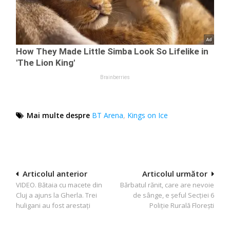
Mai multe despre
BT Arena
,
Kings on Ice
Navigare
Articolul anterior
Articolul următor
VIDEO. Bătaia cu macete din
Bărbatul rănit, care are nevoie
în
Cluj a ajuns la Gherla. Trei
de sânge, e șeful Secției 6
articole
huligani au fost arestaţi
Poliție Rurală Florești