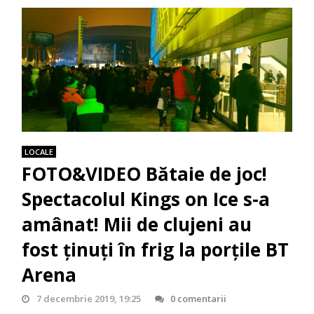
LOCALE
FOTO&VIDEO Bătaie de joc!
Spectacolul Kings on Ice s-a
amânat! Mii de clujeni au
fost ținuți în frig la porțile BT
Arena
7 decembrie 2019, 19:25
0 comentarii