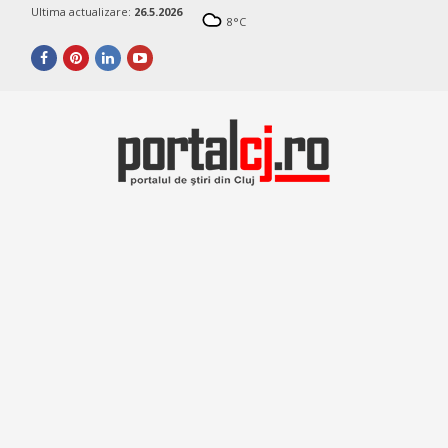
Ultima actualizare:
26.5.2026
8
°C