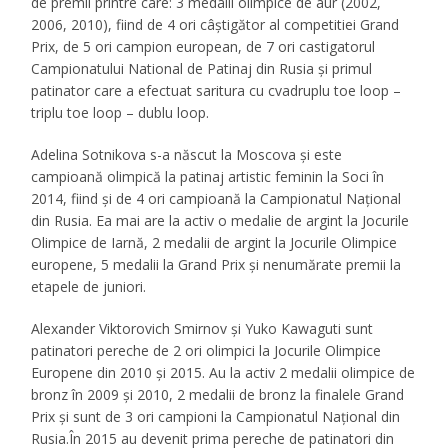
de premii printre care: 3 medalii olimpice de aur (2002,
2006, 2010), fiind de 4 ori câștigător al competitiei Grand
Prix, de 5 ori campion european, de 7 ori castigatorul
Campionatului National de Patinaj din Rusia și primul
patinator care a efectuat saritura cu cvadruplu toe loop –
triplu toe loop – dublu loop.
Adelina Sotnikova s-a născut la Moscova și este
campioană olimpică la patinaj artistic feminin la Soci în
2014, fiind și de 4 ori campioană la Campionatul Național
din Rusia. Ea mai are la activ o medalie de argint la Jocurile
Olimpice de Iarnă, 2 medalii de argint la Jocurile Olimpice
europene, 5 medalii la Grand Prix și nenumărate premii la
etapele de juniori.
Alexander Viktorovich Smirnov și Yuko Kawaguti sunt
patinatori pereche de 2 ori olimpici la Jocurile Olimpice
Europene din 2010 și 2015. Au la activ 2 medalii olimpice de
bronz în 2009 și 2010, 2 medalii de bronz la finalele Grand
Prix și sunt de 3 ori campioni la Campionatul Național din
Rusia.În 2015 au devenit prima pereche de patinatori din