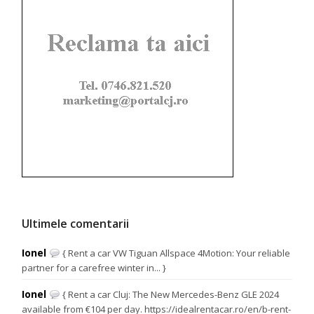
Ultimele comentarii
Ionel
{ Rent a car VW Tiguan Allspace 4Motion: Your reliable
partner for a carefree winter in... }
Ionel
{ Rent a car Cluj: The New Mercedes-Benz GLE 2024
available from €104 per day. https://idealrentacar.ro/en/b-rent-